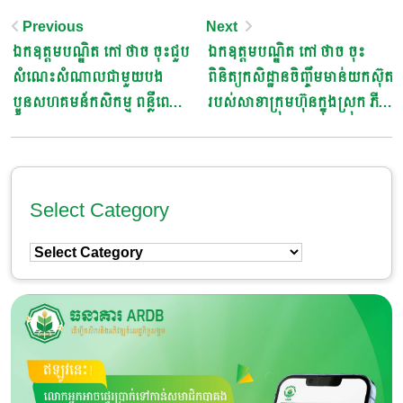
Post
Previous
Next
ឯកឧត្តមបណ្ឌិត​ កៅ​ ថាច ចុះជួប
ឯកឧត្តមបណ្ឌិត​ កៅ​ ថាច ចុះ
Navigation
សំណេះសំណាលជាមួយបង
ពិនិត្យកសិដ្ឋានចិញ្ចឹមមាន់យកស៊ុត
ប្អូនសហគមន៍កសិកម្ម​ ពន្លឺពេជ្រ
របស់សាខាក្រុមហ៊ុនក្នុងស្រុក​ ភី.ភី​
ចិន្តា​ នៅឃុំពេជ្រចិន្តា​ ស្រុកភ្នំព្រឹក​
អាហ្រ្គោថេក​ នៅសង្កាត់អូរតាវ៉ៅ​
ខេត្តបាត់ដំបង
ក្រុងប៉ៃលិន​ ខេត្តបៃលិន
Select Category
Select
Category