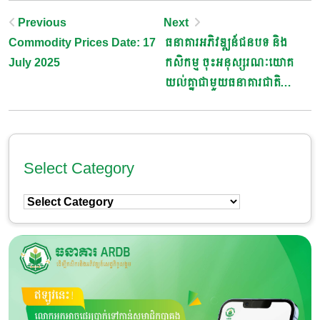
Post
Previous
Next
Commodity Prices Date: 17
ធនាគារអភិវឌ្ឍន៍ជនបទ និង
Navigation
July 2025
កសិកម្ម ចុះអនុស្សរណៈយោគ
យល់គ្នាជាមួយធនាគារជាតិ
អភិវឌ្ឍន៍ជនបទ និងកសិកម្ម
ប្រទេសឥណ្ឌា ដើម្បីពង្រីក
កិច្ចសហប្រតិបត្តិការរវាងធនាគារ
ទាំងពីរ
Select Category
Select
Category