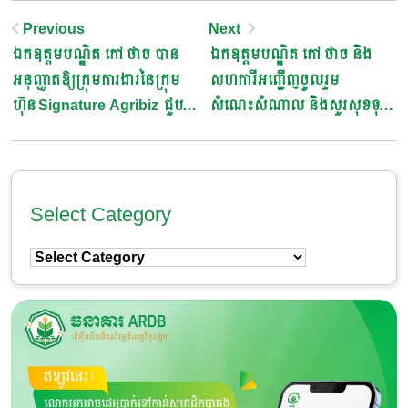
Post
Previous
Next
ឯកឧត្តមបណ្ឌិត កៅ ថាច បាន
ឯកឧត្តមបណ្ឌិត កៅ ថាច និង
Navigation
អនុញ្ញាតឱ្យក្រុមការងារនៃក្រុម
សហការីអញ្ជើញចូលរួម
ហ៊ុន Signature Agribiz ជួប
សំណេះសំណាល និងសួរសុខទុក្ខ
ពិភាក្សាការងារលើការដំាដុះ និង
ជាមួយប្រជាកសិករ ក្នុងស្រុក
ផ្គត់ផ្គង់ត្រសក់ផ្អែម និងបន្លែ
ខ្សាច់កណ្ដាល ខេត្តកណ្ដាល
សុវត្ថិភាពមួយចំនួន ព្រមទំាងការ
តភ្ជាប់ទីផ្សារ ធានានូវការផ្គត់ផ្គង់ទី
Select Category
ផ្សារប្រកបដោយគុណភាព និង
Select
និរន្តរភាព
Category