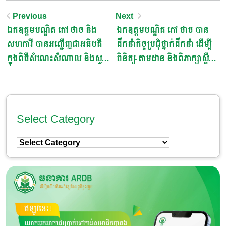
Post
Previous
Next
ឯកឧត្តមបណ្ឌិត កៅ ថាច និង
ឯកឧត្តមបណ្ឌិត កៅ ថាច បាន
Navigation
សហការី បានអញ្ជើញជាអធិបតី
ដឹកនាំកិច្ចប្រជុំថ្នាក់ដឹកនាំ ដើម្បី
ក្នុងពិធីសំណេះសំណាល និងសួរ
ពិនិត្យ-តាមដាន និងពិភាក្សាស្តីពី៖
សុខទុក្ខប្រជាកសិករ នៅស្រុក
វឌ្ឍនភាពការងារសំខាន់ៗប្រចាំខែ
មុខកំពូល ខេត្តកណ្តាល
របស់ធនាគារ ARDB ដែលអនុវត្ត
ស្របតាមផែនការសកម្មភាពប្រចាំ
ឆ្នាំរបស់ធនាគារ ARDB និង
Select Category
ទិសដៅការងារ និង របៀបវារៈ
Select
ផ្សេងៗទៀត
Category