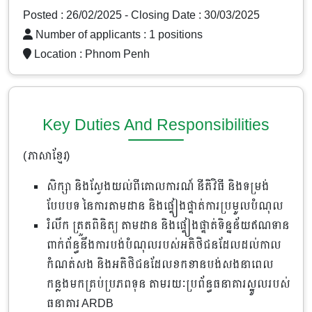
Posted : 26/02/2025
- Closing Date : 30/03/2025
Number of applicants : 1 positions
Location :
Phnom Penh
Key Duties And Responsibilities
(ភាសាខ្មែរ)
សិក្សា និងស្វែងយល់ពីគោលការណ៍ នីតិវិធី និងទម្រង់
បែបបទ នៃការតាមដាន និងផ្ទៀងផ្ទាត់ការប្រមូលបំណុល
រំលឹក ត្រួតពិនិត្យ តាមដាន និងផ្ទៀងផ្ទាត់ទិន្នន័យឥណទាន
ពាក់ព័ន្ធនឹងការបង់បំណុលរបស់អតិថិជនដែលដល់កាល
កំណត់សង និងអតិថិជនដែលខកខានបង់សងនាពេល
កន្លងមកគ្រប់ប្រភពទុន តាមរយៈប្រព័ន្ធធនាគារស្នូលរបស់
ធនាគារ ARDB