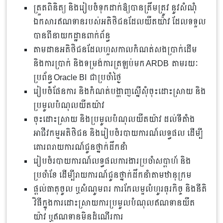
ត្រួតពិនិត្យ និងរៀបចំទុកដាក់ឱ្យបានត្រឹមត្រូវ នូវសំណុំ
ឯកសារឥណទានរបស់អតិថិជនដែលយឺតយ៉ាវ ដែលទទួល
បានពីនាយកដ្ឋានពាក់ព័ន្ធ
តាមដានអតិថិជនដែលហួសកាលកំណត់សងប្រាក់ដើម
និងការប្រាក់ និងទម្រង់ការត្រឡប់មក ARDB តាមរយៈ
ប្រព័ន្ធ Oracle BI ជាប្រចាំថ្ងៃ
រៀបចំផែនការ និងកំណត់បង្ហាញស្នើសុំចុះដោះស្រាយ និង
ប្រមូលបំណុលយឺតយ៉ាវ
ចុះដោះស្រាយ និងប្រមូលបំណុលយឺតយ៉ាវ ដល់ទីតាំង
អាជីវកម្មអតិថិជន និងរៀបចំរបាយការណ៍លទ្ធផល ដើម្បី
គោរពរាយការណ៍ជូនថ្នាក់ដឹកនាំ
រៀបចំរបាយការណ៍លទ្ធផលការងារប្រចាំសប្តាហ៍ និង
ប្រចាំខែ ដើម្បីរាយការណ៍ជូនថ្នាក់ដឹកនាំតាមឋានុក្រម
ផ្តល់ធាតុចូល ឬសំណូមពរ ការកែលម្អលំហូរធុរកិច្ច និងនីតិ
វិធីក្នុងការដោះស្រាយការប្រមូលបំណុលឥណទានយឺត
យ៉ាវ ឬឥណទានមិនដំណើរការ