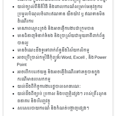
យល់ច្បាស់ពីនីតិវិធី និងគោលការណ៍សម្រាប់អនុវត្តការ
ប្រមូលបំណុលចំពោះឥណទាន យឺតយ៉ាវ ឬ ឥណទានមិន
ដំណើរការ
មានភាពស្មោះត្រង់ និងអាចធ្វើការងារជាក្រុមបាន
មានជំនាញទំនាក់ទំនង និងប្រាស្រ័យជាមួយភាគីពាក់ព័ន្ធ
បានល្អ
មានចំណេះដឹងទូទៅពាក់ព័ន្ធនឹងវិស័យកសិកម្ម
អាចប្រើប្រាស់កម្មវិធីកុំព្យូទ័រ Word, Excell , និង Power
Point
អាចបើកបររថយន្ត និងអាចធ្វើដំណើរទៅខេត្តបានក្នុង
ករណីមានបេសកកម្ម
យល់ដឹងពីកិច្ចការងាររដ្ឋបាលសាធារណៈ
យល់ដឹងពីច្បាប់ ប្រកាស និងបញ្ញត្តិផ្សេងៗ របស់គ្រឹះស្ថាន
ធនាគារ និងហិរញ្ញវត្ថុ
សរសេររបាយការណ៍ និងកំណត់បង្ហាញផ្សេងៗ