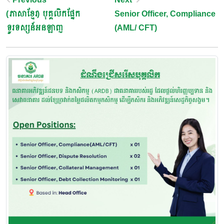
Post
(ភាសាខ្មែរ) បុគ្គលិកផ្នែក
Senior Officer, Compliance
Navigation
ទូរទស្សន៍អនឡាញ
(AML/ CFT)