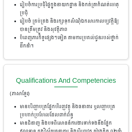
រៀបចំការប្រជុំផ្ទៃក្នុងនាយកដ្ឋាន និងកត់ត្រាកំណត់ហេតុ
ប្រជុំ
រៀបចំ គ្រប់គ្រង និងរក្សាទុកសំណុំឯកសារកាលប្បវត្តិឱ្យ
បានត្រឹមត្រូវ និងសុវត្ថិភាព
បំពេញភារកិច្ចផ្សេងៗទៀត តាមការប្រគល់ជូនរបស់ថ្នាក់
ដឹកនាំ។
Qualifications And Competencies
(ភាសាខ្មែរ)
មានបរិញ្ញាបត្រផ្នែកហិរញ្ញវត្ថុ និងធនាគារ ឬសញ្ញាបត្រ
ប្រហាក់ប្រហែលដែលពាក់ព័ន្ធ
មានជំនាញ និងបទពិសោធន៍ការងារទាក់ទងនឹងផ្នែក
ឥណទាន ក្នុងវិស័យធនាគារ និងហិរញ្ញវត្ថុ ​យ៉ាង​តិច​ ០២ឆ្នាំ