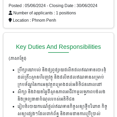
Posted : 05/06/2024
- Closing Date : 30/06/2024
Number of applicants : 1 positions
Location :
Phnom Penh
Key Duties And Responsibilities
(ភាសាខ្មែរ)
ប្រឹក្សាយោបល់ និងផ្សព្វផ្សាយផលិតផលឥណទានបោះដុំ
ដល់គ្រឹះស្ថានហិរញ្ញវត្ថុ និងផលិតផលឥណទានសម្រាប់
ក្របខ័ណ្ឌនៃការអនុវត្តគម្រោងដល់អតិថិជនគោលដៅ
សិក្សា និងវាយតម្លៃពីស្ថានភាពអាជីវកម្មលទ្ធភាពបង់សង
និងទ្រព្យធានាបំណុលរបស់អតិថិជន
រៀបចំរបាយការណ៍ផ្តល់ឥណទានកិច្ចសន្យាខ្ចីបរិភោគ កិច្ច
សន្យាផ្សេងៗដែលពាក់ព័ន្ធ និងតាមដានការប្រើប្រាស់