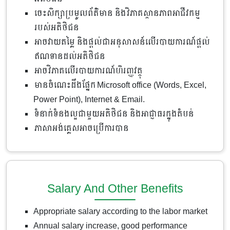
ចេះសិក្សាប្រមូលព័ត៌មាន និងវិភាគស្ថានភាពអាជីវកម្ម
របស់អតិថិជន
អាចវាយតម្លៃ និងផ្តល់ជាអនុសាសន៍លើរបាយការណ៍ផ្តល់
ឥណទានដល់អតិថិជន
អាចវិភាគលើរបាយការណ៍ហិរញ្ញវត្ថុ
មានចំណេះដឹងផ្នែក Microsoft office (Words, Excel,
Power Point), Internet & Email.
ទំនាក់ទំនងល្អជាមួយអតិថិជន និង​អាជ្ញាធរក្នុងតំបន់
ភាសា​អង់គ្លេស​អាច​ប្រើការ​បាន
Salary And Other Benefits
Appropriate salary according to the labor market
Annual salary increase, good performance