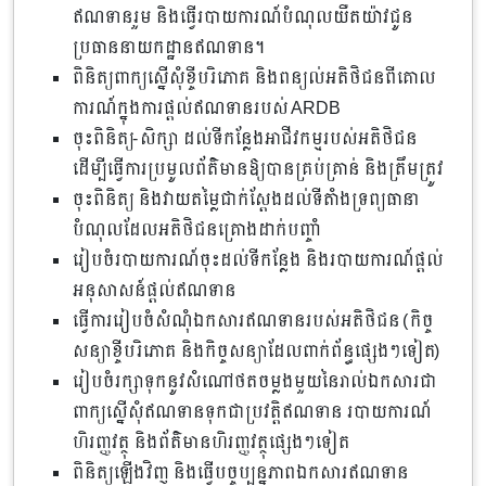
ឥណទានរួម និងធ្វើរបាយការណ៍បំណុលយឺតយ៉ាវជូន
ប្រធាននាយកដ្ឋានឥណទាន។
ពិនិត្យពាក្យស្នើសុំខ្ចីបរិភោគ និងពន្យល់អតិថិជនពី​គោល​
ការណ៍ក្នុងការផ្តល់ឥណទានរបស់ ARDB
ចុះពិនិត្យ-សិក្សា ដល់ទីកន្លែងអាជីវកម្មរបស់អតិថិជន
ដើម្បីធ្វើការប្រមូលព័ត៌មានឱ្យបានគ្រប់គ្រាន់ និងត្រឹមត្រូវ
ចុះពិនិត្យ និងវាយតម្លៃជាក់ស្តែងដល់ទីតាំងទ្រព្យធានា
បំណុលដែលអតិថិជនគ្រោងដាក់បញ្ចាំ
រៀបចំរបាយការណ៍ចុះដល់ទីកន្លែង និងរបាយការណ៍ផ្តល់
អនុសាសន៍ផ្តល់ឥណទាន​
ធ្វើការរៀបចំសំណុំឯកសារឥណទានរបស់អតិថិជន (កិច្ច
សន្យាខ្ចីបរិភោគ និងកិច្ចសន្យាដែលពាក់ព័ន្ធផ្សេងៗទៀត)
រៀបចំ​​រក្សាទុកនូវ​​សំណៅ​ថត​ចម្លងមួយនៃ​រាល់​ឯកសារ​ជា​
ពាក្យ​ស្នើ​សុំ​ឥណទានទុក​ជា​​ប្រវត្តិឥណទាន​ របាយការណ៍​
ហិរញ្ញវត្ថុ និង​ព័ត៌មាន​ហិរញ្ញវត្ថុ​ផ្សេងៗ​ទៀត
ពិនិត្យ​ឡើង​វិញ​ និងធ្វើបច្ចុប្បន្នភាព​ឯកសារឥណទាន