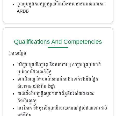
ចូលរួម​ក្នុងការ​ផ្សព្វផ្សាយ​ពី​ផលិតផល​នានា​របស់ធនាគារ
ARDB
Qualifications And Competencies
(ភាសាខ្មែរ)
បរិញ្ញាបត្រហិរញ្ញវត្ថុ និងធនាគារ ឬ សញ្ញាបត្រប្រហាក់
ប្រហែលដែលពាក់ព័ន្ធ
មានជំនាញ និងបទពិសោធន៍ការងារទាក់ទងនឹងផ្នែក
ឥណទាន យ៉ាងតិច ២​ឆ្នាំ
យល់ដឹងពីបញ្ញត្តិផ្សេងៗពាក់ព័ន្ធនឹងវិស័យធនាគារ
និងហិរញ្ញវត្ថុ
ចេះវិភាគ និងចុះសិក្សាលើរបាយការណ៍ផ្តល់ឥណទានដល់
អតិថិជន