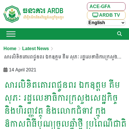
ACE-GFA
ARDB TV
Home
Latest News
សារលិខិតគោរពជូនពរ​ ឯកឧត្តម​ គីម សុភៈ រដ្ឋលេខាធិការក្រសួងសេដ្ឋកិច្ច និងហិរញ្ញវត្ថុ និងលោកជំទាវ ក្នុងឱកាសពិធីបុណ្យចូលឆ្នាំថ្មី ប្រពៃណីជាតិខ្មែរ ឆ្នាំឆ្លូវ ត្រីស័ក ព.ស ២៥៦៥
14 April 2021
សារលិខិតគោរពជូនពរ​ ឯកឧត្តម​ គីម
សុភៈ រដ្ឋលេខាធិការក្រសួងសេដ្ឋកិច្ច
និងហិរញ្ញវត្ថុ និងលោកជំទាវ ក្នុង
ឱកាសពិធីបុណ្យចូលឆ្នាំថ្មី ប្រពៃណីជាតិ