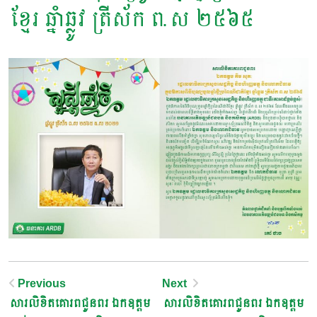
ខ្មែរ ឆ្នាំឆ្លូវ ត្រីស័ក ព.ស ២៥៦៥
Post
Previous
Next
សារលិខិតគោរពជូនពរ​ ឯកឧត្តម​
សារលិខិតគោរពជូនពរ​ ឯកឧត្តម​
Navigation