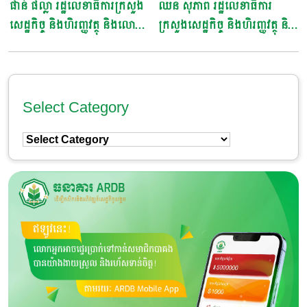
ផាន់ ផល្លា រដ្ឋលេខាធិការក្រសួង
ឈន សុភាព រដ្ឋលេខាធិការ
សេដ្ឋកិច្ច និងហិរញ្ញវត្ថុ និងលោក
ក្រសួងសេដ្ឋកិច្ច និងហិរញ្ញវត្ថុ និង
ជំទាវ ក្នុងឱកាសពិធីបុណ្យចូលឆ្នាំ
លោកជំទាវ ក្នុងឱកាសពិធីបុណ្យ
ថ្មី ប្រពៃណីជាតិខ្មែរ ឆ្នាំឆ្លូវ ត្រីស័ក
ចូលឆ្នាំថ្មី ប្រពៃណីជាតិខ្មែរ ឆ្នាំឆ្លូវ
ព.ស ២៥៦៥
ត្រីស័ក ព.ស ២៥៦៥
Select Category
Select
Category