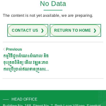
No Data
The content is not yet available, we are preparing.
CONTACT US
RETURN TO HOME
Post
Previous
កម្មវិធីជួបសំណេះសំណាល និង
Navigation
ចុះត្រួតពិនិត្យ មើល វឌ្ឍនៈភាព
ការប្រើប្រាស់ឥណទានគ្រួសារ
កងទ័ពក្នុង កងពលធំអន្តរាគមន៍
លេខ៣
HEAD OFFICE
Building No. 168, Street No. 7, Prek Leap Village, Sangkat