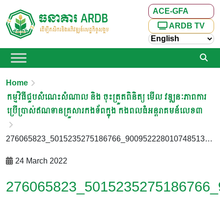
ACE-GFA
ARDB TV
Home
កម្មវិធីជួបសំណេះសំណាល និង ចុះត្រួតពិនិត្យ មើល វឌ្ឍនៈភាពការ
ប្រើប្រាស់ឥណទានគ្រួសារកងទ័ពក្នុង កងពលធំអន្តរាគមន៍លេខ៣
276065823_5015235275186766_9009522280107485136_n
24 March 2022
276065823_5015235275186766_