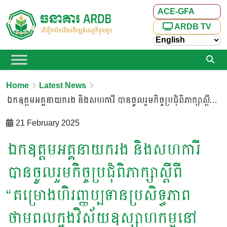
ACE-GFA
ARDB TV
Home
Latest News
ឯកឧត្តមអគ្គនាយករង និងសហការី បានចូលរួមកិច្ចប្រជុំពិភាក្សាស្ដីពី “គម្រោងហិរញ្ញប្បទានប្រសិទ្ធភាពថាមពលក្នុងវិស័យឧស្សាហកម្មនៅកម្ពុជា (Industrial Energy Efficiency Financing Program for Cambodia)
21 February 2025
ឯកឧត្តមអគ្គនាយករង និងសហការី
បានចូលរួមកិច្ចប្រជុំពិភាក្សាស្ដីពី
“គម្រោងហិរញ្ញប្បទានប្រសិទ្ធភាព
ថាមពលក្នុងវិស័យឧស្សាហកម្មនៅ