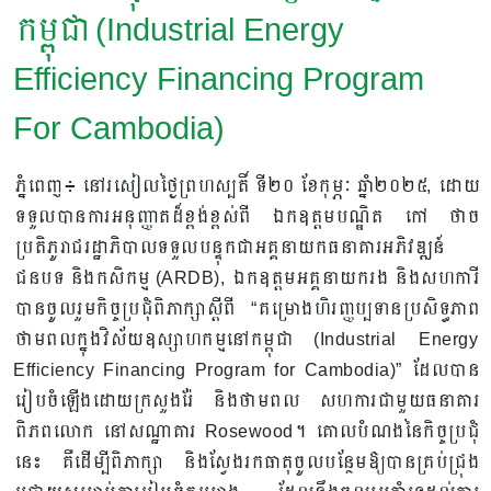
កម្ពុជា (Industrial Energy
Efficiency Financing Program
For Cambodia)
ភ្នំពេញ៖ នៅរសៀលថ្ងៃព្រហស្បតិ៍ ទី២០ ខែកុម្ភៈ ឆ្នាំ២០២៥, ដោយ
ទទួលបានការអនុញ្ញាតដ៏ខ្ពង់ខ្ពស់ពី ឯកឧត្តមបណ្ឌិត កៅ ថាច
ប្រតិភូរាជរដ្ឋាភិបាលទទួលបន្ទុកជាអគ្គនាយកធនាគារអភិវឌ្ឍន៍
ជនបទ និងកសិកម្ម (ARDB), ឯកឧត្តមអគ្គនាយករង និងសហការី
បានចូលរួមកិច្ចប្រជុំពិភាក្សាស្ដីពី “គម្រោងហិរញ្ញប្បទានប្រសិទ្ធភាព
ថាមពលក្នុងវិស័យឧស្សាហកម្មនៅកម្ពុជា (Industrial Energy
Efficiency Financing Program for Cambodia)” ដែលបាន
រៀបចំឡើងដោយក្រសួងរ៉ែ និងថាមពល សហការជាមួយធនាគារ
ពិភពលោក នៅសណ្ឋាគារ Rosewood។ គោលបំណងនៃកិច្ចប្រជុំ
នេះ គឺដើម្បីពិភាក្សា និងស្វែងរកធាតុចូលបន្ថែមឱ្យបានគ្រប់ជ្រុង