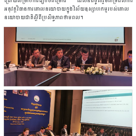
ជ្រោយសម្រាប់ការរៀបចំគម្រោង ដែលនឹងចូលរួមគាំទ្រដល់ការ
អនុវត្តវិធានការគោលនយោបាយក្នុងវិស័យឧស្សាហកម្មរបស់គោល
នយោបាយជាតិស្ដីពីប្រសិទ្ធភាពថាមពល។