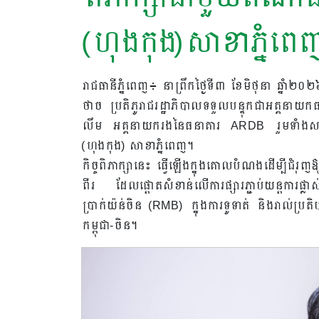
(ហុងកុង)សាខាភ្នំពេ
រាជធានីភ្នំពេញ៖ នាព្រឹកថ្ងៃទី៣ ខែមិថុនា ឆ្នាំ២
ថាច ប្រតិភូរាជរដ្ឋាភិបាលទទួលបន្ទុកជាអគ្គនា
លឹម អគ្គនាយករងនៃធនាគារ ARDB រួមទាំងសហការ
(ហុងកុង) សាខាភ្នំពេញ។
កិច្ចពិភាក្សានេះ ធ្វើឡើងក្នុងគោលបំណងដើម្បីជំ
ពីរ ដែលផ្តោតសំខាន់លើការផ្សារភ្ជាប់យន្តការផ្លាស
ប្រាក់យ៉ន់ចិន (RMB) ក្នុងការទូទាត់ និងរាល់ប្រតិបត
កម្ពុជា-ចិន។