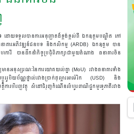
ញ
០២៦ ដោយទទួលបានការអនុញ្ញាតដ៏ខ្ពង់ខ្ពស់ពី ឯកឧត្តមបណ្ឌិត កៅ
យកធនាគារអភិវឌ្ឍន៍ជនបទ និងកសិកម្ម (ARDB) ឯកឧត្តម បាន
ី បានដឹកនាំកិច្ចប្រជុំពិភាក្សាជាមួយតំណាង ធនាគារចិន
រុញឱ្យមានអនុស្សរណៈនៃការយោគយល់គ្នា (MoU) រវាងធនាគារទាំង
់ប្តូររូបិយប័ណ្ណផ្ទាល់រវាងប្រាក់ដុល្លារអាម៉េរិក (USD) និង
្តិការហិរញ្ញវត្ថុ សំដៅជំរុញកំណើនលំហូរពាណិជ្ជកម្មទ្វេភាគីរវាង