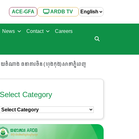
ACE-GFA
ARDB TV
News
Contact
Careers
មួយតំណាង ធនាគារចិន (ហុងកុង)សាខាភ្នំពេញ
Select Category
Select
Category