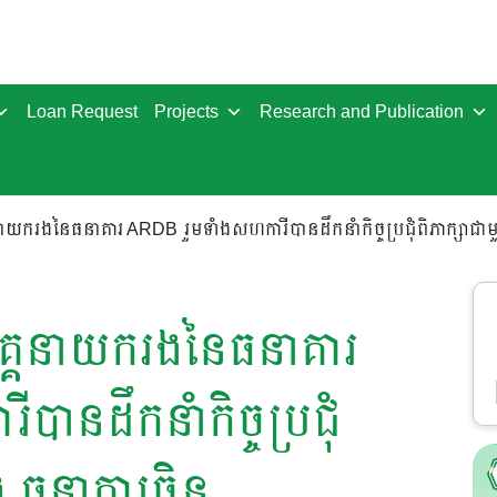
Loan Request
Projects
Research and Publication
ាយករងនៃធនាគារ ARDB រួមទាំងសហការីបានដឹកនាំកិច្ចប្រជុំពិភាក្សាជា
គ្គនាយករងនៃធនាគារ
ានដឹកនាំកិច្ចប្រជុំ
 ធនាគារចិន