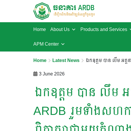
Home
About Us
Products and Services
APM Center
Home
Latest News
ឯកឧត្តម បាន លឹម អគ្គន
3 June 2026
ឯកឧត្តម បាន លឹម អ
ARDB រួមទាំងសហការីប
ពិភាក្សាជាមួយតំណាង