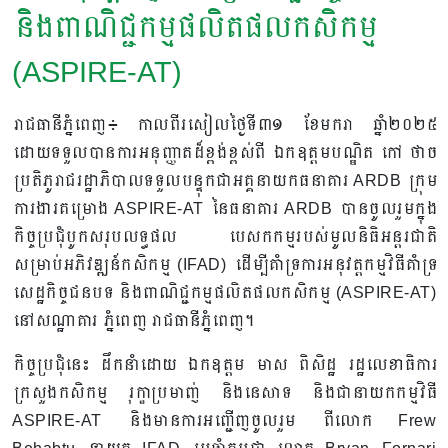
និងពាណិជ្ជកម្មផលិតផលកសិកម្ម
(ASPIRE-AT)
រាជធានីភ្នំពេញ៖ កាលពីរសៀលថ្ងៃទី៣១ ខែមករា ឆ្នាំ២០២៥
ដោយទទួលបានការអនុញ្ញាតដ៏ខ្ពង់ខ្ពស់ពី ឯកឧត្តមបណ្ឌិត កៅ ថាច
ប្រតិភូរាជរដ្ឋាភិបាលទទួលបន្ទុកជាអគ្គនាយកធនាគារ ARDB ក្រុម
ការងារគម្រោង ASPIRE-AT នៃធនាគារ ARDB បានចូលរួមក្នុង
កិច្ចប្រជុំបូកសរុបលទ្ធផល បេសកកម្មរបស់មូលនិធិអន្តរជាតិ
សម្រាប់អភិវឌ្ឍន៍កសិកម្ម (IFAD) ដើម្បីគាំទ្រការអនុវត្តកម្មវិធីគាំទ្រ
សេដ្ឋកិច្ចជនបទ និងពាណិជ្ជកម្មផលិតផលកសិកម្ម (ASPIRE-AT)
នៅសណ្ឋាគារ ភ្នំពេញ រាជធានីភ្នំពេញ។
កិច្ចប្រជុំនេះ ដឹកនាំដោយ ឯកឧត្តម មាស ពិសិដ្ឋ រដ្ឋលេខាធិការ
ក្រសួងកសិកម្ម រុក្ខាប្រមាញ់ និងនេសាទ និងជានាយកកម្មវិធី
ASPIRE-AT និងមានការអញ្ជើញចូលរួម ពីលោក Frew