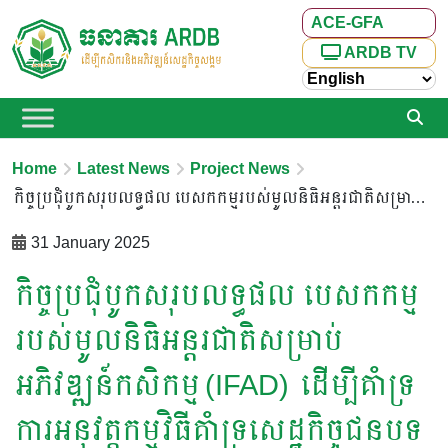
ACE-GFA
ARDB TV
Home
Latest News
Project News
កិច្ចប្រជុំបូកសរុបលទ្ធផល បេសកកម្មរបស់មូលនិធិអន្តរជាតិសម្រាប់អភិវឌ្ឍន៍កសិកម្ម (IFAD) ដើម្បីគាំទ្រការអនុវត្តកម្មវិធីគាំទ្រសេដ្ឋកិច្ចជនបទ និងពាណិជ្ជកម្មផលិតផលកសិកម្ម (ASPIRE-AT)
31 January 2025
កិច្ចប្រជុំបូកសរុបលទ្ធផល បេសកកម្ម
របស់មូលនិធិអន្តរជាតិសម្រាប់
អភិវឌ្ឍន៍កសិកម្ម (IFAD) ដើម្បីគាំទ្រ
ការអនុវត្តកម្មវិធីគាំទ្រសេដ្ឋកិច្ចជនបទ