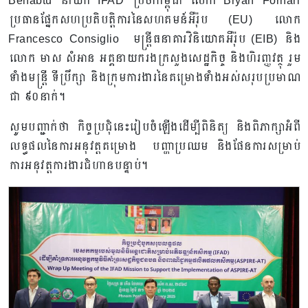
Behabtu នាយក IFAD ប្រចាំកម្ពុជា លោក Bryan Fornari
ប្រធានផ្នែកសហប្រតិបត្តិការនៃសហគមន៍អឺរ៉ុប (EU) លោក
Francesco Consiglio មន្ត្រីធនាគារវិនិយោគអឺរ៉ុប (EIB) និង
លោក មាស សំអាន អគ្គនាយករងក្រសួងសេដ្ឋកិច្ច និងហិរញ្ញវត្ថុ រួម
ទាំងមន្រ្តី ទីប្រឹក្សា និងក្រុមការងារនៃគម្រោងទាំងអស់សរុបប្រមាណ
ជា ៩០នាក់។
សូមបញ្ជាក់ថា កិច្ចប្រជុំនេះរៀបចំឡើងដើម្បីពិនិត្យ និងពិភាក្សាអំពី
លទ្ធផលនៃការអនុវត្តគម្រោង បញ្ហាប្រឈម និងផែនការសម្រាប់
ការអនុវត្តការងារជំហានបន្ទាប់។