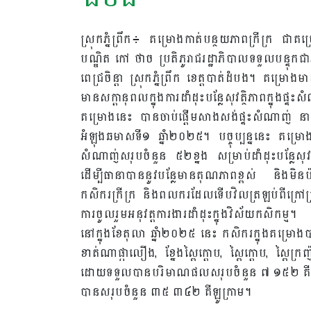
ស្រុកភ្នំព្រឹក៖ គម្រោងកាត់បន្ថយភាពក្រីក្រ ជាគម្
បណ្ឌិត កៅ ថាច ប្រតិភូរាជរដ្ឋាភិបាលទទួលបន្ទុកជ
ពេជ្រចិន្តា ស្រុកភ្នំព្រឹក ខេត្តបាត់ដំបង។ គម
មានសក្តានុពលក្នុងការដាំដុះបន្លែសុវត្ថិភាពក្នុងផ្ទះ
គម្រោងនេះ បានចាប់ផ្តើមសាងសង់ផ្ទះសំណាញ់ នា
អំឡុងឆមាសទី១ ឆ្នាំ២០២៥។ បច្ចុប្បន្ននេះ គម្រោ
សំណាញ់សរុបចំនួន ៥២ខ្នង សម្រាប់ដាំដុះបន្លែសុវ
ដើម្បីធានាបាននូវបន្លែមានគុណភាពខ្ពស់ និងមិនប
កសិករក្រីក្រ និងពលករដែលទើបវិលត្រឡប់ពីក្រៅប្
ការចូលរួមអនុវត្តការងារដាំដុះក្នុងវិស័យកសិកម្ម។
នៅក្នុងខែតុលា ឆ្នាំ២០២៥ នេះ កសិករក្នុងគម្រោ
ខាត់ណាផ្កាលឿង, ខ្នែងស្ពៃក្ដោប, ស្ពៃក្ដោប, ស្ពៃក្
ដោយទទួលបានបរិមាណផលសរុបចំនួន ៧ ១៥២ គីឡូក្
បានសរុបចំនួន ៣៥ ៣៤២ គីឡូក្រាម។