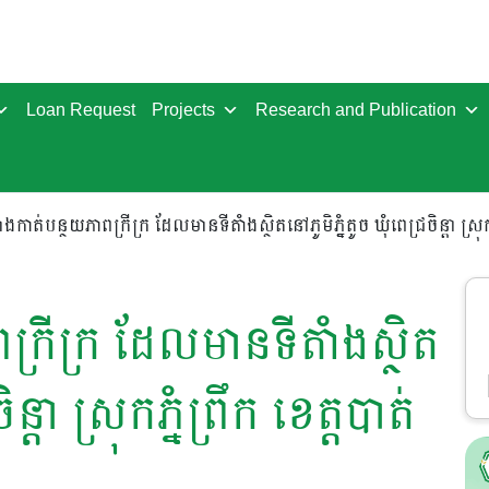
Loan Request
Projects
Research and Publication
ងកាត់បន្ថយភាពក្រីក្រ ដែលមានទីតាំងស្ថិតនៅភូមិភ្នំតូច ឃុំពេជ្រចិន្តា ស្រុកភ
្រីក្រ ដែលមានទីតាំងស្ថិត
ន្តា ស្រុកភ្នំព្រឹក ខេត្តបាត់