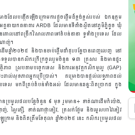
រោងដែលបង្កើតឡើងក្រោមការផ្តួចផ្តើមដ៏ខ្ពង់ខ្ពស់របស់ ឯកឧត្តម
ាអគ្គនាយកធនាគារ ARDB ដែលមានទីតាំងស្ថិតនៅភូមិភ្នំតូច ឃុំ
្រោងមានគោលដៅពង្រីកវិសាលភាពទៅតំបន់នានា ទូទាំងប្រទេស ដែល
សំណាញ់។
ដើមឆ្នាំ២០២៥ និងបានចាប់ផ្ដើមដាំដុះបន្លែបានពេញលេញ នៅ
ងទទួលបានកសិករក្រីក្រចូលរួមចំនួន ១៣ គ្រួសារ និងមានផ្ទះ
ត្ថិភាព ស្របតាមបច្ចេកទេស និងការអនុវត្តកសិកម្មល្អ (GAP)
៉ះពាល់សុខភាពអ្នកប្រើប្រាស់។ គម្រោងបានផ្ដល់លទ្ធភាពដល់
រទេស មកពីគ្រប់តំបន់ទាំងអស់ ដែលមានឆន្ទៈពិតប្រាកដ ក្នុង
ងបានប្រមូលផលបន្លែចំនួន ៩ មុខ រួមមាន៖ ខាត់ណាដើមកំប៉ោង,
រញ៉ាញ់, ស្ពៃតឿ, ខាត់ណាផ្កាខៀវ, ត្រសក់ផ្អែម និងម្ទេសហាវៃខៀវ
រាម និងគិតត្រឹមខែតុលា ឆ្នាំ២០២៥ នេះ កសិករប្រមូលផល