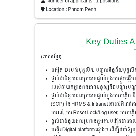
Number of applicants : 1 positions
Location :
Phnom Penh
Key Duties A
(ភាសាខ្មែរ)
បង្កើត IDរបស់បុគ្គលិក, បញ្ចូលទិន្នន័យបុគ្គលិ
ផ្តល់ជាជំនួយដល់ប្រធានផ្ទាល់ក្នុងការផ្តួចផ្តើ
របស់នាយកដ្ឋានធនធានមនុស្សនិងបណ្តុះបណ
ផ្តល់ជាជំនួយដល់ប្រធានផ្ទាល់ក្នុងការបង្កើត 
(SOP) នៃ HRMS & Intranetទៅលើដំណើការនៃ
ការណ៍, ការ Reset Lock/Log user, ការបង្កើ
ផ្តល់ជាជំនួយដល់ប្រធានក្នុងការបង្កើតជាគោល
បង្កើតDigital platformផ្សេងៗ ដើម្បីដាក់ឱ្យ