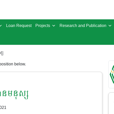
Loan Request
Projects
Research and Publication
្ស
 position below.
ធានមនុស្ស
2021