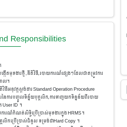
nd Responsibilities
ក
មបង្កើតមុខងារថ្មី ,នីតិវិធី,របាយការណ៍ផ្សេងៗដែលជាតម្រូវការ
្តាល។
នីតិវិធីអនុវត្តស្តង់ដារ Standard Operation Procedure
ការបញ្ចូលទិន្ន័យបុគ្គលិក,ការទាញយកទិន្នន័យពីរបាយ
ត User ID ។​
ការណ៍កំណត់សិទ្ធិប្រើប្រាស់មុខងារក្នុង HRMS។
បុគ្គលិកប្រើប្រាស់ជំនួស ទម្រង់ជាHard Copy ។