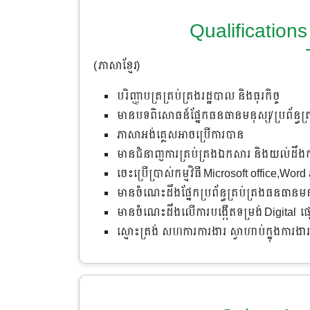
Qualificatio
(ភាសាខ្មែរ)
បរិញ្ញាបត្រគ្រប់គ្រងរដ្ឋបាល និងធុរកិច្ច
មានបទពិសោធន៍ផ្នែកធនធានមនុស្ស/ប្រព័ន្ធគ្រ
ភាសា​អង់គ្លេស​អាច​ប្រើការ​បាន
មានជំនាញការគ្រប់គ្រងឯកសារ និងយល់ដឹងក
ចេះប្រើប្រាស់កម្មវិធី Microsoft office,Word 
មានចំណេះដឹងផ្នែកប្រព័ន្ធគ្រប់គ្រងធនធានម
មានចំណេះដឹងលើការបង្កើតទម្រង់​​ Digital ផ្
ស្មោះត្រង់ សហការការងារ ស្វាហាប់ក្នុងការងារ