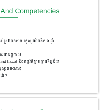
ns And Competencies
ប់គ្រងធនធានមនុស្សយ៉ាងតិច ១ ឆ្នាំ
ារងាររដ្ឋបាល
and Excel និងកម្មវិធីគ្រប់គ្រងទិន្នន័យ
នុស្ស (HRMS)
សេងៗ