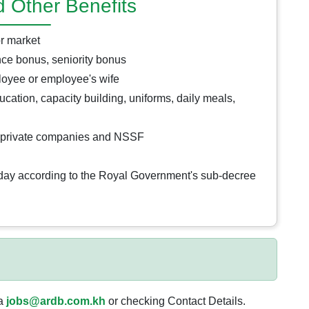
d Other Benefits
or market
ce bonus, seniority bonus
ployee or employee's wife
cation, capacity building, uniforms, daily meals,
m private companies and NSSF
iday according to the Royal Government's sub-decree
ia
jobs@ardb.com.kh
or checking Contact Details.