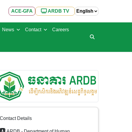
ACE-GFA
ARDB TV
News
Contact
Careers
Contact Details
ARDB - Department of Human