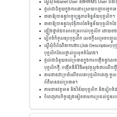
ស្នើសុំ Intranet User និងHRMS User ពីនាយកដ
ផ្តល់ជាជំនួយក្នុងការដោះស្រាយបញ្ហាបច្ចេកទ
ធានាឱ្យបាននូវបច្ចុប្បន្នភាពទិន្នន័យបុគ្គលិក។
ធានាឱ្យបាននូវសុវត្ថិភាពនៃទិន្នន័័យបុគ្គ
ផ្ទៀងផ្ទាត់ឯកសារតម្រូរបស់បុគ្គលិក ដោយចងក
រៀបចំកិច្ចសន្យាបុគ្គលិ​ក សេចក្តីសម្រេចបញ្ចូលពេ
ស្នើសុំពិព័ណ៌នាការងារ (Job Description)បុ
បុគ្គលិកដែលផ្លាស់ប្តូរ​មុ​ខ​​តំណែង។
ផ្តល់ជាជំនួយដល់ប្រធានក្នុងការបង្កើតនូវស
បុគ្គលិកថ្មី ,បង្កើតនីតិវិធីអនុវត្តស្តង់ដារលើ
តាមដានជាប្រចាំលើចលនាបុគ្គលិកចេញ-ចូល និង
ព័ត៌មានដល់ប្រធាន។
តាមដានវត្តមាន និងវិន័យបុគ្គលិក និងរៀបច
បំពេញភារកិច្ចផ្សេងទៀតតាមការប្រគល់ជូនរប