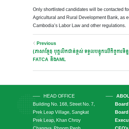
Only shortlisted candidates will be contacted fo
Agricultural and Rural Development Bank, as equ
Cambodia’s Labor Law and other regulations.
Post
Previous
(ភាសាខ្មែរ) បុគ្គលិកជាន់ខ្ពស់ ទទួលបន្ទុកលើកិច្ចការទិន្
Navigation
FATCA​ និងAML
HEAD OFFICE
ABOU
Building No. 168, Street No. 7,
Board
Prek Leap Village, Sangkat
Board 
Prek Leap, Khan Chroy
Execu
Changva, Phnom Penh
CEO’s