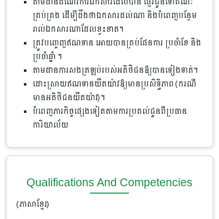
តាមដានដំណើរការឯកសារដែលបាន ផ្ញើរជូនទៅគណៈ
គ្រប់គ្រង ដើម្បីដឹងថាឯកសារដល់ណា និងបំពេញបន្ថែម
រាល់ឯកសារណាដែលខ្វះខាត។
ត្រូវបញ្ចេញឥណទាន អោយបានគ្រប់ផែនការ ប្រចាំខែ និង
ប្រចាំឆ្នាំ ។
តាមដានការសងត្រឡប់របស់អតិថិជនឱ្យបានទៀងទាត់។
ដោះស្រាយឥណទានយឺតយ៉ាវឱ្យមានប្រសិទ្ធិភាព (ករណី
មានអតិថិជនយឺតយ៉ាវ)។
បំពេញភារកិច្ចផ្សេងទៀតតាមការប្រគល់ជូនពីប្រធាន
ការិយាល័យ
Qualifications And Competencies
(ភាសាខ្មែរ)