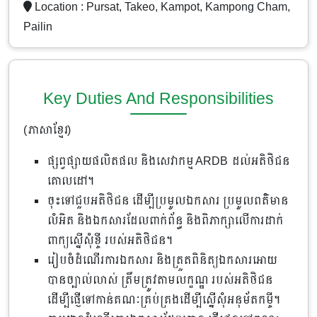
Location :
Pursat, Takeo, Kampot, Kampong Cham,
Pailin
Key Duties And Responsibilities
(ភាសាខ្មែរ)
ផ្សព្វផ្សាយផលិតផល និងសេវាកម្ម ARDB ដល់អតិថិជន
គោលដៅ។
ចុះទៅជួបអតិថិជន ដើម្បីប្រមូលឯកសារ ប្រមូលពត៌មាន
លំអិត និងឯកសារដែលពាក់ព័ន្ធ និងពិភាក្សាលើការដាក់
ពាក្យស្នើសុំខ្ចី របស់អតិថិជន។
រៀបចំដំណើរការឯកសារ និងត្រួតពិនិត្យឯកសារអោយ
បានច្បាល់លាស់ ត្រឹមត្រូវតាមលក្ខណ្ឌ របស់អតិថិជន
ដើម្បីផ្ញើទៅកាន់គណៈគ្រប់គ្រងដើម្បីស្នើសុំអនុម័តកម្ចី។