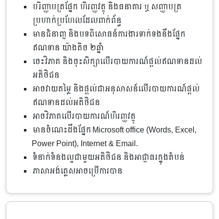
បរិញ្ញាបត្រផ្នែក ហិរញ្ញវត្ថុ និងធនាគារ ឬ សញ្ញាបត្រ
ប្រហាក់ប្រហែលដែលពាក់ព័ន្ធ
មានជំនាញ និងបទពិសោធន៍ការងារទាក់ទងនឹងផ្នែក
ឥណទាន យ៉ាងតិច ២​ឆ្នាំ
ចេះវិភាគ និងចុះសិក្សាលើរបាយការណ៍ផ្តល់ឥណទានដល់
អតិថិជន
អាចវាយតម្លៃ និងផ្តល់ជាអនុសាសន៍លើរបាយការណ៍ផ្តល់
ឥណទានដល់អតិថិជន
អាចវិភាគលើរបាយការណ៍ហិរញ្ញវត្ថុ
មានចំណេះដឹងផ្នែក Microsoft office (Words, Excel,
Power Point), Internet & Email.
ទំនាក់ទំនងល្អជាមួយអតិថិជន និង​អាជ្ញាធរក្នុងតំបន់
ភាសា​អង់គ្លេស​អាច​ប្រើការ​បាន