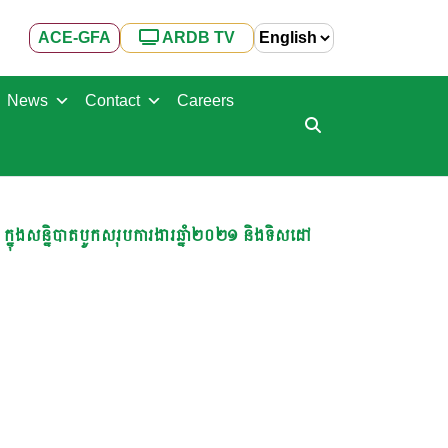
ACE-GFA
ARDB TV
News
Contact
Careers
ក្នុងសន្និបាតបូកសរុបការងារឆ្នាំ២០២១ និងទិសដៅ