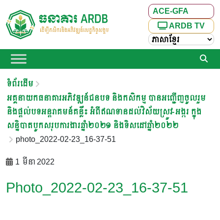
ACE-GFA
ARDB TV
ទំព័រដើម
អគ្គនាយកធនាគារអភិវឌ្ឍន៍ជនបទ និងកសិកម្ម បានអញ្ជើញចូលរួម
និងផ្តល់បទអន្តរាគមន៍គន្លឹះ អំពីឥណទានដល់វិស័យស្រូវ-អង្ករ ក្នុង
សន្និបាតបូកសរុបការងារឆ្នាំ២០២១ និងទិសដៅឆ្នាំ២០២២
photo_2022-02-23_16-37-51
1 មីនា 2022
Photo_2022-02-23_16-37-51