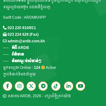
អគារលេខ១៦៨ ផ្លូវបេតុងលេខ៧ ភូមិព្រែកលៀប សង្កាត់ព្រែកលៀប
ខណ្ឌជ្រោយចង្វារ រាជធានីភ្នំពេញ
Swift Code : ARDMKHPP
023 220 810/811
023 224 628 (Fax)
admin@ardb.com.kh
អំពី ARDB
ព័ត៌មាន
តំណរភ្ជាប់សំខាន់ៗ
អ្នកទស្សនា Online :
124
Active
ភ្ជាប់ទំនាក់ទំនងជាមួយ
ធនាគារ ARDB, 2026 - រក្សាសិទ្ធិគ្រប់យ៉ាង