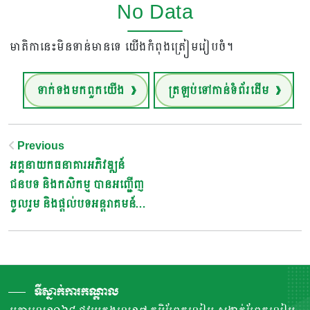
No Data
មាតិកានេះមិនទាន់មានទេ យើងកំពុងត្រៀមរៀបចំ។
ទាក់ទងមកពួកយើង
ត្រឡប់ទៅកាន់ទំព័រដើម
Post
Previous
អគ្គនាយកធនាគារអភិវឌ្ឍន៍
Navigation
ជនបទ និងកសិកម្ម បានអញ្ជើញ
ចូលរួម និងផ្តល់បទអន្តរាគមន៍
គន្លឹះ អំពីឥណទានដល់វិស័យ
ស្រូវ-អង្ករ ក្នុងសន្និបាតបូកសរុប
ការងារឆ្នាំ២០២១ និងទិសដៅ
ឆ្នាំ២០២២
ទីស្នាក់ការកណ្តាល