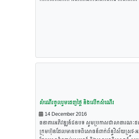
ជ្រាបថាបន្ទាប់ពី ធនាគារអភិវឌ្ឍន៍ជនបទ បានធ្វើការ
ផ្សព្វផ្សាយស្តីពី សំណើចូលរួមដេញថ្លៃសម្រាប់គម្រោងក
ការអភិវធ្ឍ និងធ្វើប្រតិបត្តិការលើឃ្លាំងស្តុកស្រូវ រួចម
ធនាគារអភិវឌ្ឍន៍ជនបទ បានទទួលសំណើចូលរួមដេញថ
និងដាក់សំណើគម្រោងពីក្រុមហ៊ុនចំនួន ៤ ដូចខាង
ក្រោម៖
សំណើរចូលរួមដេញថ្លៃ និងលើកសំណើរ
14 December 2016
ធនាគារអភិវឌ្ឍន៍ជនបទ សូមប្រកាសជាសាធារណៈដ
ក្រុមហ៊ុនដែលមានបទពិសោធន៍ពាក់ព័ន្ធវិស័យស្រូវ-អង