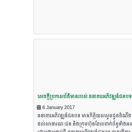
ប្រតិបត្តិការលើឃ្លាំងស្តុកស្រូវ ដូចខាងក្រោម៖
សេចក្តីប្រកាសព័ត៌មានរបស់ ធនាគារអភិវឌ្ឍន៍ជនបទ
6 January 2017
ធនាគារអភិវឌ្ឍន៍ជនបទ មានកិតិ្តយសសូមជូនដំណឹង
ដល់សាធារណៈជន និងក្រុមហ៊ុនដែលពាក់ព័ន្ធទាំងអស