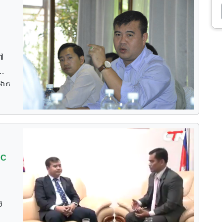
៍
នាំ
 ​
ដៅ​
 ឯក
ម កៅ
ន​
NC
ច