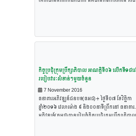
ដែលមានចំណាប់អារម្មណ៍ និងមានបទពិសោធន៍ សូម
ចូលរួមដេញថ្លៃសម្រាប់គម្រោងក្នុងការអភិវឌ្ឍន៍ និងធ្វ
ប្រតិបត្តិការលើឃ្លាំងស្តុកស្រូវបាន ២០០ ០០០តោន
និងឡសំងួតស្រូវដែលអាចសំងួតបាន ៣០០០តោន ក្នុ
មួយថ្ងៃ ហើយមានទីតាំងនៅតំបន់បាត់ដំបង។
កិច្ចប្រជុំក្រុមប្រឹក្សាភិបាល អាណត្តិទី០៦ លើកទី១៨ល
របៀបវារៈសំខាន់ៗមួយចំនួន
7 November 2016
ធនាគារអភិវឌ្ឍន៍ជនបទ(ធអជ)៖ ថ្ងៃទី០៧ ខែវិច្ឆិកា
ឆ្នាំ២០១៦ វេលាម៉ោង ៩ និង០០នាទីព្រឹកនៅ ធនាគារ
អភិវឌ្ឍន៍(ធអជ)បានរៀបចំកិច្ចប្រជុំក្រុមប្រឹក្សាភិបាល
អាណត្តិទី០៦ លើកទី១៨លើរបៀបវារៈសំខាន់ៗមួយចំ
ហើយក្នុងនោះ សមាសភាពចូលរួមប្រជុំមាន៖