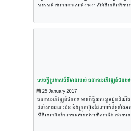
សម្ភាសន៍ ជាមួយទូរទស្សន៍ CNC ស្តីអំពីប្រតិបត្តិការ
ធអជ និងអំពីវឌ្ឍនៈភាពនៃដំណើរការសាងសង់ឃ្លាំង ស្
ស្រូវចំនួន២០០ ០០០ តោន និងឡសំងួតស្រូវមាន
សមត្ថភាពសំងួតបាន ៣០០០តោន ក្នុងមួយថ្ងៃ
សេចក្តីប្រកាសព័ត៌មានរបស់ ធនាគារអភិវឌ្ឍន៍ជនបទ
25 January 2017
ធនាគារអភិវឌ្ឍន៍ជនបទ មានកិតិ្តយសសូមជូនដំណឹង
ដល់សាធារណៈជន និងក្រុមហ៊ុនដែលពាក់ព័ន្ធទាំងអស
ស្តីពីក្រុមហ៊ុនដែលបានជាប់ក្នុងបញ្ជីសម្រាំង ក្នុងការ
រួមដេញថ្លៃសម្រាប់គម្រោងក្នុងការអភិវឌ្ឍន៍ និងធ្វើ