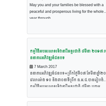
May you and your families be blessed with a
peaceful and prosperous living for the whole
year through
កម្មវិធីអបអរសាទរទិវានារីអន្តរជាតិ ៨មីនា ២០១៧ រ
ធនាគារអភិវឌ្ឍន៍ជនបទ
7 March 2017
ធនាគារអភិវឌ្ឍន៍ជនបទ៖ព្រឹកថ្ងៃទី០៧ ខែមីនាឆ្នាំ២
វេលាម៉ោង ១០ និង៣០នាទីព្រឹក ធ.អ.ជ.បានរៀបចំ
កម្មវិធីអបអរសាទរទិវានារីអន្តរជាតិ ៨មីនា ក្រោម
ប្រធានបទស្តីពីស្រ្តីដើម្បីសុខសន្តិភាពនិងវឌ្ឍនភាព។ ក្
កម្មវិធីដ៏ពិសេសនេះ មានការអញ្ជើញចូលរួមក្រោមអធិ