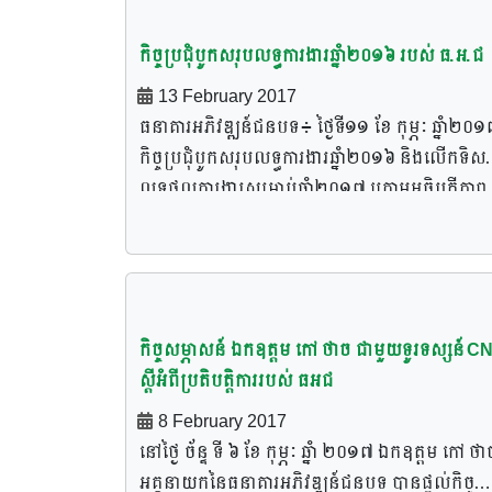
ភាព ឯកឧត្តម កៅ ថាច អគ្គនាយកនៃធនាគារអភិវឌ្ឍន
ជនបទ និងលោក ជំទាវ សួរ សុខគីម ព្រមទាំងថ្នាក់ដឹក
កិច្ច​ប្រជុំ​បូកសរុប​លទ្ធការងារ​ឆ្នាំ២០១៦ របស់ ធ.អ.ជ
និងនិយោជិតទាំងអស់នៃធនាគារអភិវឌ្ឍន៍ជនបទ។
13 February 2017
ធនាគារ​អភិវឌ្ឍន៍​ជនបទ៖ ថ្ងៃ​ទី១១ ខែ កុម្ភៈ ឆ្នាំ២០១៧
កិច្ច​ប្រជុំ​បូកសរុប​លទ្ធការងារ​ឆ្នាំ២០១៦ និង​លើក​ទិស
លទ្ធផលការងារ​សម្រាប់​ឆ្នាំ២០១៧ ក្រោម​អធិបតី​ភាព​
ឧត្តម រស់ សីលវ៉ា ប្រធាន​ក្រុម​ប្រឹក្សា​ភិបាល ឯកឧត្ត
ថាច អគ្គនាយក និងឯកឧត្តម​ជា​សមាជិក​ក្រុមប្រក្សា​
ភិបាល ព្រមទាំង​លោក​អគ្គនាយក​រង ប្រធាន​នាយកដ្ឋា
ទាំង​អស់ នៃ​ធនាគារ​អភិវឌ្ឍន៍​ជនបទ។
កិច្ចសម្ភាសន៍ ឯកឧត្តម កៅ ថាច ជាមួយទូរទស្សន៍ C
ស្តីអំពីប្រតិបត្តិការរបស់ ធអជ
8 February 2017
នៅថ្ងៃ ច័ន្ទ ទី ៦ ខែ កុម្ភៈ ឆ្នាំ ២០១៧ ឯកឧត្តម កៅ ថា
អគ្គនាយកនៃធនាគារអភិវឌ្ឍន៍ជនបទ បានផ្តល់កិច្ច