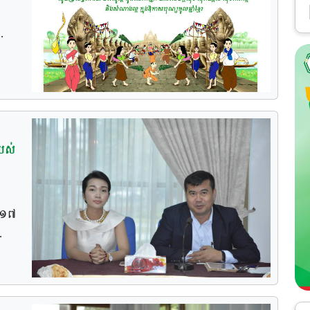
បស់
០១៧
នុង
បតី