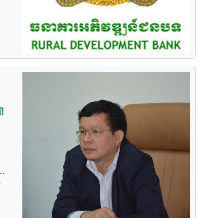
ើ
ង
ើ
នួន