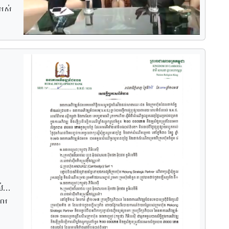
របស់
តុក
់
ចូល