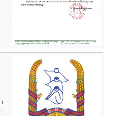
្នុង
ក
្លៃ
ល់
្ករ