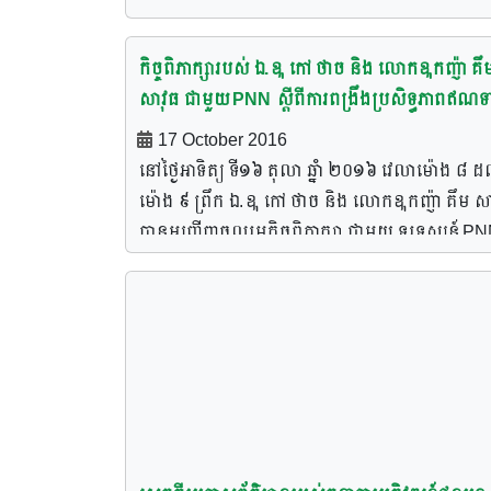
កិច្ចពិភាក្សារបស់ ឯ.ឩ កៅ ថាច និង លោកឩកញ៉ា គឹ
សាវុធ ជាមួយ PNN ស្តីពីការពង្រឹងប្រសិទ្ធភាពឥណទ
ក្នុងវិស័យស្រូវអង្ករ
17 October 2016
នៅថ្ងៃអាទិត្យ ទី១៦ តុលា ឆ្នាំ ២០១៦ វេលាម៉ោង ៨ ដ
ម៉ោង ៩ ព្រឹក ឯ.ឩ កៅ ថាច និង លោកឩកញ៉ា គឹម សា
បានអញ្ជើញចូលរួមកិច្ចពិភាក្សា ជាមួយ ទូរទស្សន៍ P
ស្តីពីការ “ពង្រឹងប្រសិទ្ធភាពឥណទានក្នុងវិស័យស្រូវអង្
ដែលមានខ្លឹមសារទាំងស្រុងដូចខាងក្រោម៖