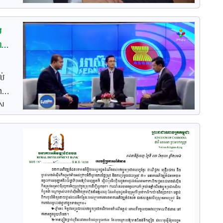
ម
ាន
ល់
វុធ
NN
ករ”