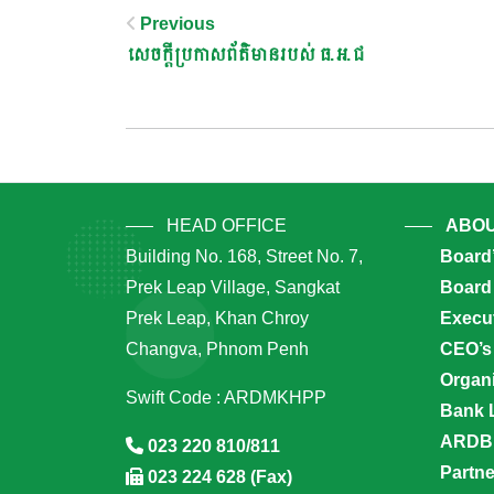
Post
Previous
សេចក្តីប្រកាសព័ត៌មានរបស់ ធ.អ.ជ
Navigation
HEAD OFFICE
ABOU
Building No. 168, Street No. 7,
Board
Prek Leap Village, Sangkat
Board 
Prek Leap, Khan Chroy
Execu
Changva, Phnom Penh
CEO’s
Organi
Swift Code : ARDMKHPP
Bank 
ARDB’
023 220 810/811
Partn
023 224 628 (Fax)