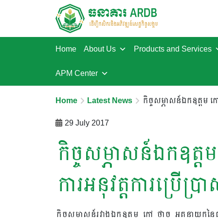
Home
About Us
Products and Services
APM Center
Home
Latest News
កិច្ចសម្ភាសន៍ឯកឧត្តម កៅ
29 July 2017
កិច្ចសម្ភាសន៍ឯកឧត្តម 
ការអនុវត្តការប្រើប
កិច្ចសម្ភាសន៍រវាងឯកឧត្តម កៅ ថាច អគ្គនាយកនៃធនាគា