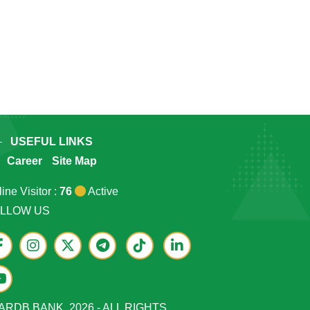
USEFUL LINKS
Career
Site Map
ine Visitor :
76
Active
LLOW US
ARDB BANK, 2026 - ALL RIGHTS