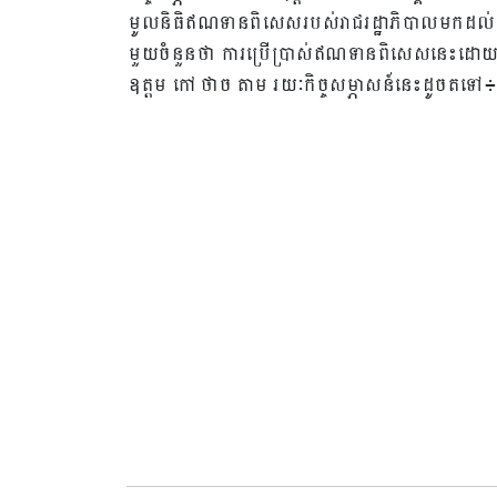
មូលនិធិឥណទានពិសេសរបស់រាជរដ្ឋាភិបាលមកដល់បច្
មួយចំនួនថា ការប្រើប្រាស់ឥណទានពិសេសនេះដោយ
ឧត្តម កៅ ថាច តាម រយៈកិច្ចសម្ភាសន៍នេះដូចតទៅ៖