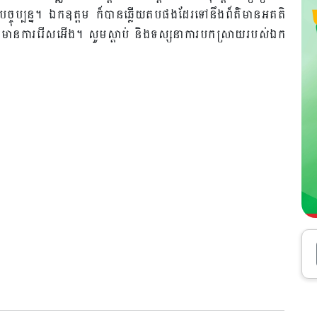
ចុប្បន្ន។ ឯកឧត្តម ក៏បានឆ្លើយតបផងដែរទៅនឹងព៏ត៌មានអគតិ
មានការរើសអើង។ សូមស្តាប់ និងទស្សនាការបកស្រាយរបស់ឯក