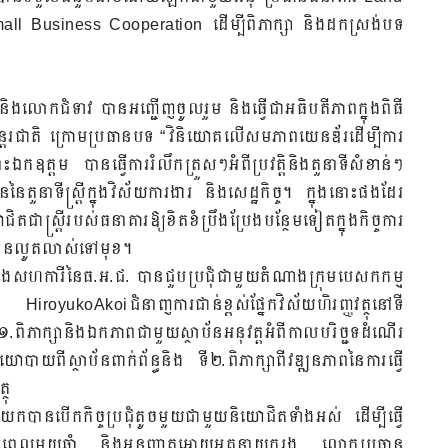
l Business Cooperation ដើម្បីពិភាក្សា និងដកស្រង់បទ
និងលោកជំទាវ បានអញ្ជើញចូលរួម និងធ្វើជាអធិបតីភាពក្នុងពិធី
ីអន្តរជាតិ ក្រោមប្រធានបទ “វិនិយោគលើសមភាពយេនឌ័រដើម្បីការ
ឧត្តម បានធ្វើការរំលឹកត្រួសៗអំពីប្រវត្តិនិងតួនាទីសំខាន់ៗ
តួនាទីស្ត្រីក្នុងវិស័យការងារ និងសេដ្ឋកិច្ច។ ក្នុងនោះផងដែរ
ាស្រ្តីរបស់ធនាគារឱ្យខិតខំប្រឹងប្រែងបន្ថែមទៀតក្នុងកិច្ចការ
កចំរើនលូតលាស់ទៅមុខ។
និងសហការីនៃធ.អ.ជ. បានជួបប្រជុំជាមួយតំណាងក្រុមបេសកកម្ម
oyukoAkoiជំនាញការជាន់ខ្ពស់ផ្នែកវិស័យហិរញ្ញវត្ថុនៅទី
ពិភាក្សានិងឯកភាពជាមួយស្ថាប័នអនុវត្តអំពីកាលបរិច្ជទដំណើរ
ាយពីស្ថាប័នពាក់ព័ន្ធនិង ទី២.ពិភាក្សាពីវឌ្ឍនភាពនៃការធ្វើ
ថុ
បានបើកកិច្ចប្រជុំតូចមួយជាមួយនិយោជិតទាំងអស់ ដើម្បីធ្វើ
ងរយៈពេលមួយឆ្នាំ និងអនុញ្ញាតអោយអគ្គនាយករង លោកប្រធាន