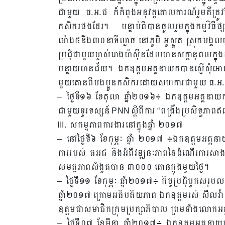
ជាមួយ ធ.អ.ជ ក៏កំពុងអនុវត្តគោលការណ៍រួមគឺត្រូវ
កសិករផងដែរ។ បន្ទាប់ពីបានចូលរួមក្នុងកម្មវិ
ម៉ោង៥និង៣០នាទីល្ងាច នៅភូមិ អូស្ងួត ស្រុកមង្គ
ប្រជុំជាមួយម្ចាស់រោងម៉ាស៊ីនដែលមានសក្តានុពលក្នុង
បន្ទាយមានជ័យ។ ឯកឧត្តមអគ្គនាយកបានស្មើសុំអោយរ
មួយតោនពីបងប្អូនកសិករដោយសហការជាមួយ ធ.អ
– ថ្ងៃទី១៦ ខែតុលា ឆ្នាំ២០១៦៖ ឯកឧត្តមអគ្គនាយ
ជាមួយទូរទស្សន៍ PNNស្តីពីការ “ពង្រឹងប្រសិទ្ធភាពឥណ
III. សកម្មភាពការងារនៅក្នុងឆ្នាំ ២០១៧
– នៅថ្ងៃទី៦ ខែកុម្ភៈ ឆ្នាំ ២០១៧ ៖ឯកឧត្តមអគ្គនាយក
ការរបស់ ធអជ និងអំពីវឌ្ឍនៈភាពនៃដំណើរការសាងស
សមត្ថភាពសំងួតបាន ៣០០០ តោនក្នុងមួយថ្ងៃ។
– ថ្ងៃទី១១ ខែកុម្ភៈ ឆ្នាំ២០១៧៖ កិច្ចប្រជុំបូក
ឆ្នាំ២០១៧ ក្រោមអធិបតិយភាព ឯកឧត្តមរស់ សីលវ៉ា 
ឧត្តមជាសមាជិកក្រុមប្រក្សាភិបាល ព្រមទាំងលោក
– ថ្ងៃទី០៧ ខែមីនា ឆ្នាំ២០១៧៖ ឯកឧត្តមអគ្គនាយក