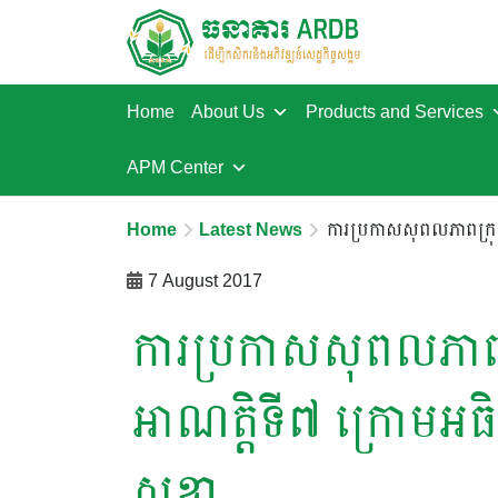
Home
About Us
Products and Services
APM Center
Home
Latest News
ការប្រកាសសុពលភាពក្រុម
7 August 2017
ការប្រកាសសុពលភាពក្
អាណត្តិទី៧ ក្រោមអធ
សុខា