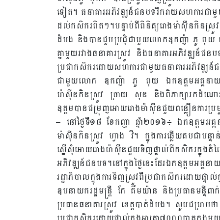
ទៀត។ ធនាគារអភិវឌ្ឍន៍ជនបទរីករាយសហការជាមួ
ដល់កសិករពិតៗ។បន្ទាប់ពីពិនិត្យរោងម៉ាស៊ីនកិនស្រ
ដំបង និងបានជួបប្រជុំជាមួយលោកឧកញ៉ា ភូ ពុយ នៅធ
គ្នាមួយរវាងធនាគារស្រូវ និងធនាគារអភិវឌ្ឍន៍ជនបទ
ប្រជាកសិករដោយសហការជាមួយធនាគារអភិវឌ្ឍន៍ជនបទ។ 
ជាមួយលោក ឧកញ៉ា ភូ ពុយ ឯកឧត្តមអគ្គនាយក ន
ម៉ាស៊ីនកិនស្រូវ ច្រាយ សុន និងពិភាក្សារកដំណោះ
ឧត្តមបានជម្រុញអោយរោងម៉ាស៊ីនជួយពន្លឿនការប្រ
– នៅថ្ងៃទី១៨ ខែកញ្ញា ឆ្នាំ២០១៦៖ ឯកឧត្តមអគ្
ម៉ាស៊ីនកិនស្រូវ ហ្វាង វី។ ក្នុងការឆ្លើយតបជាបន្ទ
ស្នើសុំអោយរោងម៉ាស៊ីនជួយទិញផ្ទាល់ពីកសិករក
អភិវឌ្ឍន៍ជនបទ។នៅក្នុងថ្ងៃនេះដែរឯកឧត្តមអគ្គនាយ
រដ្ឋាភិបាលក្នុងការទិញស្រូវពីប្រជាកសិករដោយផ្ទាល
ឧបនាយករដ្ឋមន្ត្រី កែ គឹមយ៉ាន និងប្រធានមន្ទីព
ប្រធានធនាគារស្រូវ ខេត្តបាត់ដំបង។ សូមជម្រាបថ
ប្រជាកសិករដោយផ្ទាល់ក្នុងអាត្រា៧០០០បាតក្នុង