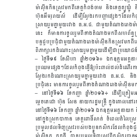
ម៉ាស៊ីនកិនស្រូវមកពីខេត្តកំពង់ចាម និងខេត្តត្បូឃ្មុ
ហ៊ុនអឹមរុរាយស៍ ដើម្បីស្វែងរកបញ្ហាផ្សេងៗដែលកំ
ស្រាយរួមគ្នាមួយរវាង ធ.អ.ជ. ជាមួយតំណាងរោងម៉ាស៊ី
នេះ ក៏មានការចូលរួមពីខាងតំណាងមកពីសហព័ន្ធស្
បន្តជួបប្រជុំជាមួយតំណាងរោងម៉ាស៊ីនកិនស្រូវមកពីខេ
ពិភាក្សារកដំណោះស្រាយរួមគ្នាមួយដើម្បីជាប្រយោ
– ថ្ងៃទី១៩ ខែសីហា ឆ្នាំ២០១៦៖ ឯកឧត្តមអគ្គនាយ
ប្រឈមផ្សេងៗដែលកំពុងធ្វើឱ្យប៉ះពាល់ដល់ដំណើរការស
ស្វែងរកដំណោះស្រាយរួមគ្នាមួយរវាង ធ.អ.ជ. និងបណ
ប្រជុំនេះ មានការចូលរួមពីខាងតំណាងរោងម៉ាស៊ីនមកពី
– នៅថ្ងៃទី១៦ ខែកញ្ញា ឆ្នាំ២០១៦៖ ដើម្បីត្រៀមអន
ម្តេចតេជោ ហ៊ុន សែន នាយករដ្ឋមន្ត្រី ក្នុងគោលដៅរក្ស
នៅថ្ងៃទី១៦ ខែកញ្ញា ឆ្នាំ២០១៦ ឯកឧត្តមអគ្គនាយក ន
នៅក្នុងស្រុកបាកាន ខេត្តពោធិ៍សាត់ ចំពេលតំលៃស្រ
ប្រមូលផលទិញស្រូវរបស់បងប្អូនកសិករដែលកំពុងជួប
ម៉ាស៊ីនភូ កុកគី បានប្រមូលទិញស្រូវពីកសិករបា