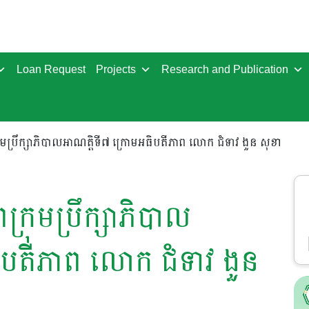
Loan Request
Projects
Research and Publication
ប្រឹក្សាភិបាលអាណត្តិទី៧ ក្រោមអធិបតីភាព លោក ជំទាវ ងួន សុខា
រុមប្រឹក្សាភិបាល
ិបតីភាព លោក ជំទាវ ងួន