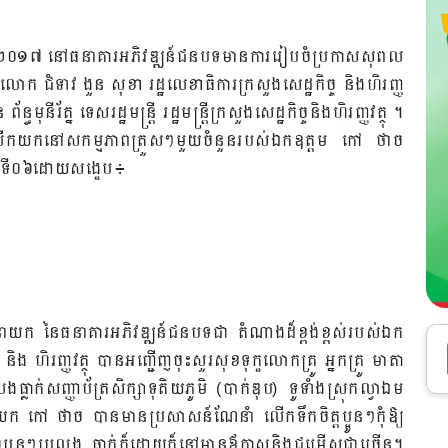
្នាំ២០១៧ នៅធនាគារអភិវឌ្ឍន៍ជនបទមានការរៀបចំប្រកាសសុពល
លោក ជំទាវ ងួន សុខា រដ្ឋលេខាធិការក្រសួងសេដ្ឋកិច្ច និងហិរញ្ញ
មុនីរ័ត្ន ទេសរដ្ឋមន្ត្រី រដ្ឋមន្ត្រីក្រសួងសេដ្ឋកិច្ចនិងហិរញ្ញវត្ថុ ។
មលើកយកនៅសកម្មភាពត្រួសៗមួយចំនួនរបស់ឯកឧត្តម កៅ ថាច
តិទី០៦ដោយសង្ខេប៖
នាយក នៃធនាគារអភិវឌ្ឍន៍ជនបទជា តំណាងដ៏ខ្ពង់ខ្ពស់របស់ឯក
ិច្ច និង ហិរញ្ញវត្ថុ បានអញ្ជើញចុះសួរសុខទុក្ខលោកគ្រូ អ្នកគ្រូ មាតា
ាក់សញ្ញាប័ត្រសិក្សាទុតិយភូមិ (បាក់ឌុប) ទូទាំងស្រុកល្វាឯម
ក កៅ ថាច បានមានប្រសាសន៍ណែនាំ លើកទឹកចិត្តប្អូនៗកុំឱ្យ
បីជាប្អូនៗប្រលង ធ្លាក់ក៏ដោយក៏នៅមានឪកាសនិងជម្រើសជាច្រើន។