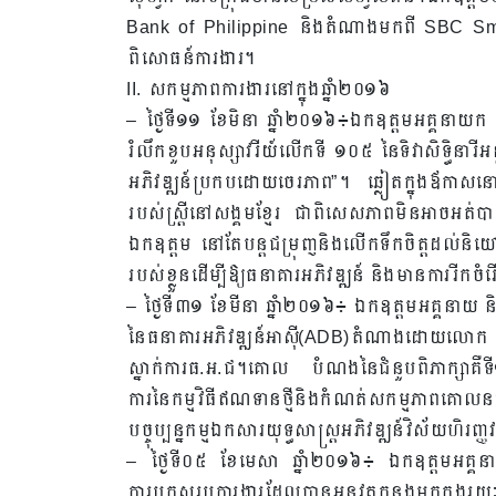
Bank of Philippine និងតំណាងមកពី SBC Smal
ពិសោធន៍ការងារ។
II. សកម្មភាពការងារនៅក្នុងឆ្នាំ២០១៦
– ថ្ងៃទី១១ ខែមិនា ឆ្នាំ២០១៦៖ឯកឧត្តមអគ្គនាយក 
រំលឹកខួបអនុស្សាវរីយ៍លើកទី ១០៥ នៃទិវាសិទ្ធិនារ
អភិវឌ្ឍន៍ប្រកបដោយចេរភាព”។ ឆ្លៀតក្នុងឪកាសនោះឯក
របស់ស្រី្តនៅសង្គមខ្មែរ ជាពិសេសភាពមិនអាចអត់បាននៃ
ឯកឧត្តម នៅតែបន្តជម្រុញនិងលើកទឹកចិត្តដល់និយោជិតជ
របស់ខ្លួនដើម្បីឱ្យធនាគារអភិវឌ្ឍន៍ និងមានការរី
– ថ្ងៃទី៣១ ខែមីនា ឆ្នាំ២០១៦៖ ឯកឧត្តមអគ្គនាយ 
នៃធនាគារអភិវឌ្ឍន៍អាស៊ី(ADB)តំណាងដោយលោក Hir
ស្នាក់ការធ.អ.ជ។គោល បំណងនៃជំនួបពិភាក្សាគឺទី១.
ការនៃកម្មវិធីឥណទានថ្មីនិងកំណត់សកម្មភាពគោលនយោប
បច្ចុប្បន្នកម្មឯកសារយុទ្ធសាស្រ្តអភិវឌ្ឍន៍វិស័យហិរញ្ញវត្
– ថ្ងៃទី០៥ ខែមេសា ឆ្នាំ២០១៦៖ ឯកឧត្តមអគ្គនាយក
ការបូកសរុបការងារដែលបានអនុវត្តកន្លងមកក្នុ