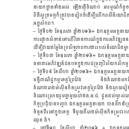
នាយកដ្ឋានទាំងអស់ ឡើងធ្វើចំណាប់ អារម្មណ៍ក៏ដូ
ពិធីសូត្រមន្តក៏ត្រូវបានរៀបចំដើម្បីលើករាសីនិយ
អដ្ឋស័កព។
– ថ្ងៃទី០២ ខែឧសភា ឆ្នាំ២០១៦៖ ឯកឧត្តមអគ្គនាយកប
ការផ្តោតសំខាន់ទៅលើវិធានការណ៍ក្នុងការអភិវឌ
ដើម្បីវាយតម្លៃនៃប្រសិទ្ធភាពការងាររបស់និយោជិតម្ន
– ថ្ងៃទី០៣ ខែឧសភា ឆ្នាំ២០១៦៖ ឯកឧត្តមអគ្គនាយក
ធនាគារអភិវឌ្ឍន៍ជនបទក្នុងការជម្រុញវិស័យកសិកម្ម
– ថ្ងៃទី០៩ ខែសីហា ឆ្នាំ២០១៦៖ ឯកឧត្តមអគ្គន
មន្ទីពាណិជ្ជកម្មខេត្តព្រៃវែង និងតំណាងមកពីសហព
តំណាងរោងម៉ាស៊ីនកិនស្រូវខេត្តព្រៃវែង និងស្វាយរ
ដំណោះស្រាយរួមគ្នាមួយរវាងធ.អ.ជ. ជូនដល់ម្ចាស់រោងម៉
កិច្ចប្រជុំបានបញ្ចប់ ឯកឧត្តមអគ្គនាយក បានដឹកនាំក
ចំនួនពីរនៅក្នុងខេត្ត ទីមួយគឺរោងម៉ាស៊ីនកិនស្
ឈុន ធំ។
– នៅទី១០ ខែសីហា ឆ្នាំ២០១៦ ៖ ឯកឧត្តមអគ្