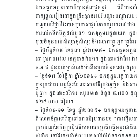
ឯកឧត្តមអគ្គនាយកក៏បានផ្តល់ជូននូវ ព័ត៌មានសំខា
ពាក្យចូលរៀននៅក្នុងគ្រឹះស្ថានអប់រំបណ្តុះបណ្តាលបច
បណ្តាលវិជ្ជាជីវៈបានប្រកាសផ្តល់អាហារូបករណ៍ជ
ការលើកទឹកចិត្តដល់ប្អូនៗ ឯកឧត្តមអគ្គនាយក ក្នុងនាម
មួយចំនួនដល់សិស្សានុសិស្ស និងលោកគ្រូ អ្នកគ្រូដែ
– ថ្ងៃច័ន្ទទី០៥ ខែតុលា ឆ្នាំ២០១៥៖ ឯកឧត្តមអគ្
នៅស្រុកបរវេល ខេត្តបាត់ដំបង។ ក្នុងនោះផងដែរ ឯក
ធ.អ.ជ ជូនដល់ម្ចាស់រោងម៉ាស៊ីនមួយចំនួននៅក្នុងស
– ថ្ងៃទី១៧ ខែវិច្ជិកា ឆ្នាំ២០១៥៖ ឯកឧត្តមអគ្គ
ប្អូនប្រជាពលរដ្ឋខ្មែរដែលរស់នៅទីក្រុងអូក្លិន និងសមាជិ
បុប្ជា។ ក្នុងនោះថវិការ សរុបមាន ចំនួន ៥.៧០០ ដុល្ល
៥២៥.០០០ រៀល។
– ថ្ងៃទី០៨-១១ ខែធ្នូ ឆ្នាំ២០១៥៖ ឯកឧត្តមអគ្គនាយកប
ពិសោធន៍គ្នាទៅវិញទៅមកលើប្រធានបទ “ការធ្វើសមាហរ
ក្របខ័ណ្ឌនៃកិច្ចប្រជុំវេទិកានាយកប្រតិបត្តិអន្តរជា
ស៊ីហ្វិក នៅទីក្រុងម៉ានីលប្រទេសហ្វីលីពីន។ឯកឧ