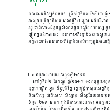
ធនាគារអភិវឌ្ឍន៍ជនបទ៖ព្រឹកថ្ងៃទី០៧ ខែសីហា ឆ
ភាពក្រុមប្រឹក្សាភិបាលអាណត្តិទី៧ ក្រោមអធិបតីភាព 
វត្ថុ ជាតំណាងដ៏ខ្ពង់ខ្ពស់ឯកឧត្តមបណ្ឌិតសភាចារ្យ អូន ព័ន្ធ
ឆ្លៀតក្នុងឱកាសនេះ ធនាគារអភិវឌ្ឍន៍ជនបទសូ
អគ្គនាយកនៃធនាគារអភិវឌ្ឍន៍បានបំពេញក្នុងអាណត្
I. សកម្មភាពការងារនៅក្នុងឆ្នាំ២០១៥
– នៅថ្ងៃទី២២ ខែកញ្ញា ឆ្នាំ២០១៥ ៖ឯកឧត្តមអគ្គ
ឧត្តមបណ្ឌិត អូន ព័ន្ធមុនីរ័ត្ន រដ្ឋមន្រ្តីក្រសួងសេដ្ឋក
បិតាសិស្ស ជាពិសេស សិស្សានុ សិស្សដែលបានប្រលងធ្ល
ចំនួន ២១១ នាក់។ ក្នុងឪកាសនោះឯកឧត្តមអគ្គនាយ
បាក់ទឹកចិត្ត និងមានក្តីសង្ឃឹម បន្តទៅមុខបើទោះ