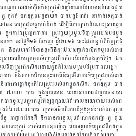
យបណ្តាលរោងម៉ាស៊ីនកិនស្រូវទាំងឡាយណាដែលមានបំណងជួយ
ូវ ភូ កុកគី ឯកឧត្តមអគ្គនាយក បានបន្តដំណើរ ទៅកាន់ខេត្តបាត់
នាគារស្រូវខេត្តបាត់ដំបង ដើម្បីពិភាក្សារកដំណោះស្រាយរួម
 ក្នុងការជម្រុញធនាគារ ស្រូវជួយប្រមូលទិញស្រូវរបស់បងប្អូន
នៅថ្ងៃទី១៦ ខែកញ្ញា ឆ្នាំ២០១៦ នេះដែរបន្ទាប់ពីកិច្ចប្រជុំ
ិងសហការីក៏បានចុះពិនិត្យមើលសង្វាក់ផលិតកម្មរបស់រោង
ស្រាយលើការប្រមូលទិញស្រូវពីកសិករដែលកំពុងធ្លាក់ថ្លៃ។ ឯក
មូលទិញស្រូវពីកសិករដោយក្នុងតំលៃសមស្របពីប្រជាពលរដ្ឋ។
គនាយក និងសហការីបានចុះមកពិនិត្យមើលការទិញស្រូវរបស់រោង
ាន់ចំពោះការធ្លាក់ចុះតំលៃស្រូវរបស់បងប្អូនកសិករ ឯកឧត្តម បាន
្នុងតំលៃ ៧.០០០ បាត ក្នុងមួយតោន ដោយសហការជាមួយធនាគារ
កបានចូលរួមក្នុងកម្មវិធីផ្សព្វផ្សាយអំពីគោលនយោបាយរបស់រាជ
់ក្នុងតំលៃ៧.០០០បាត ក្រោមអធិបតីភាពដ៏ខ្ពង់ខ្ពស់របស់ឯកឧត្តម
ាក់ព័ន្ធ អាជ្ញាធរដែនដី និងមានការចូលរួមពីលោកឧកញ៉ា ភូ ពុយ
ា ធនាគារស្រូវ របស់លោកឧកញ៉ាភូ ពុយទទួលទិញស្រូវពីបងប្អូន
មួយតោន។ហើយសម្រាប់រោងម៉ាស៊ីនមួយចំនួនដែលកំពុងសហការ