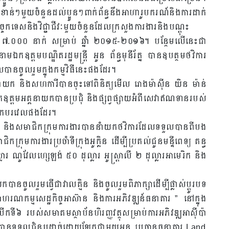
ន់ៗមួយចំនួនដល់ប្អូនៗពាក់ព័ន្ធនឹងអាហារូបករណ៍និងការដាក់
្ចេកទេសនិងវិជ្ជាជីវៈមួយចំនួនដែលក្រសួងការងារនិងបណ្តុះ
ាង ៧.០០០ នាក់ សម្រាប់ ឆ្នាំ ២០១៥-២០១៦។ បន្ថែមលើនេះជា
ឯកឧត្តមបណ្ឌិតរដ្ឋមន្រ្តី អូន ព័ន្ធមុនីរ័ត្ន បានឧបត្ថមថវិការ
លបានចូលរួមក្នុងកម្មវិធីនេះផងដែរ។
គនាយក និងសហការីបានចុះទៅពិនិត្យមើល រោងម៉ាស៊ីន យិន ម៉ាន់
ឧត្តមអគ្គនាយកបានប្រជុំ និងផ្សព្វផ្សាយអំពីសេវាឥណទានរបស់
្រុកបរវេលផងដែរ។
នាយក និងសមាជិកក្រុមការងារបាននាំយកថវិការដែលទទួលបានពីបង
កក្រុមការងារប្រចាំទីក្រុងអូក្លិន ដើម្បីប្រគល់ជូនមន្ទីពេទ្យ គន្ធ
ារ ណូវែលហ្សេឡង់ ៥០ ដុល្លារ អូស្រ្តាលី ២ ដុល្លារអាមេរិក និង
ានចូលរួមធ្វើជាវាលគ្មិន និងចូលរួមពិភាក្សាដើម្បីផ្លាស់ប្តូរបទ
ណកម្មសេដ្ឋកិច្ចអាស៊ាន និងការអភិវឌ្ឍន៍ធនាគារ ” នៅក្នុង
តិលើកទី៦ របស់សមាគមស្ថាប័នហិរញ្ញវត្ថុសម្រាប់ការអភិវឌ្ឍអាស៊ីប៉ា
ត្តមបានទទួលជំនួបដាច់ដោយឡែកជាមួយអនុ ប្រធានធនាគារ Land