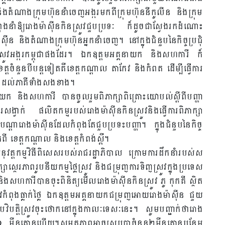
ំ និងតំណាងក្រុមហ៊ុននាំចេញអង្ករមកពីក្រុមហ៊ុននីកូលីន និងក្រុម
ពុងនាំឱ្យរោងម៉ាស៊ីនកិនស្រូវជួបប្រទៈ ក៏ដូចជាស្វែងរកដំណោះ
ន និងតំណាងក្រុមហ៊ុនអ្នកនាំចេញ។ នៅក្នុងជំនួបនៃកិច្ចប្រជុំ
រូវអង្ករកម្ពុជាផងដែរ។ ឯកឧត្តមអគ្គនាយក និងសហការី ក៏
ត្តចំនួនបីបន្តទៀតគឺខេត្តកណ្តាល តាកែវ និងកំពត ដើម្បីធ្វើការ
ជន៍ដល់ភាគីទាំងសងខាង។
ក និងសហការី បានចូលរួមពិភាក្សាពិគ្រោះយោបល់ស្តីពីបញ្ហា
ង្វាក់ ផលិតកម្មរបស់រោងម៉ាស៊ីនកិនស្រូវនិងធ្វើការពិភាក្សា
្តារោងម៉ាស៊ីនដែលកំពុងតែជួបប្រទះបញ្ហា។ ក្នុងជំនួបនៃកិច្ច
 ខេត្តកណ្តាល និងខេត្តកំពង់ស្ពឺ។
ុវត្តកម្មវិធីពិសេសរបស់រាជរដ្ឋាភិបាល ក្រោមការដឹកនាំរបស់ស
ាស្ថេរភាពរូបនីយកម្មថ្លៃស្រូវ និងជម្រុញការទិញស្រូវក្នុងប្រទេស
ិងសហការីបានចុះពិនិត្យមើលរោងម៉ាស៊ីនកិនស្រូវ ភូ កុកគី ស្ថិត
ូវកំពុងធ្លាក់ថ្លៃ ឯកឧត្តមអគ្គនាយកជម្រុញអោយរោងម៉ាស៊ីន ជួយ
វិបត្តិស្រូវចុះថោកនៅក្នុងកាលៈទេសៈនេះ។ សូមបញ្ជាក់ថារោង
ន១ ម៉ឺនតោនហើយ។សមត្ថភាពអាចស្រូបបាចំនួន២ម៉ឺនតោនបន្ថែម