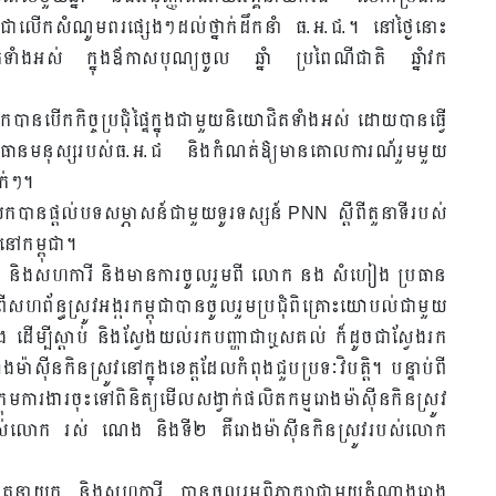
ចជាលើកសំណូមពរផ្សេងៗដល់ថ្នាក់ដឹកនាំ ធ.អ.ជ.។ នៅថ្ងៃនោះ
ោជិតទាំងអស់ ក្នុងឪកាសបុណ្យចូល ឆ្នាំ ប្រពៃណីជាតិ ឆ្នាំវក
ានបើកកិច្ចប្រជុំផ្ទៃក្នុងជាមួយនិយោជិតទាំងអស់ ដោយបានធ្វើ
្ឍធនធានមនុស្សរបស់ធ.អ.ជ និងកំណត់ឱ្យមានគោលការណ៍រួមមួយ
ាក់ៗ។
បានផ្តល់បទសម្ភាសន៍ជាមួយទូរទស្សន៍ PNN ស្តីពីតួនាទីរបស់
នៅកម្ពុជា។
ាយក និងសហការី និងមានការចូលរួមពី លោក នង សំហៀង ប្រធាន
័ន្ធស្រូវអង្ករកម្ពុជាបានចូលរួមប្រជុំពិគ្រោះយោបល់ជាមួយ
ៀង ដើម្បីស្តាប់ និងស្វែងយល់រកបញ្ហាជាឬសគល់ ក៏ដូចជាស្វែងរក
ាស៊ីនកិនស្រូវនៅក្នុងខេត្តដែលកំពុងជួបប្រទៈវិបត្តិ។ បន្ទាប់ពី
្រុមការងារចុះទៅពិនិត្យមើលសង្វាក់ផលិតកម្មរោងម៉ាស៊ីនកិនស្រូវ
រូវរបស់លោក រស់ ណេង និងទី២ គឺរោងម៉ាស៊ីនកិនស្រូវរបស់លោក
គនាយក និងសហការី បានចូលរួមពិភាក្សាជាមួយតំណាងរោង