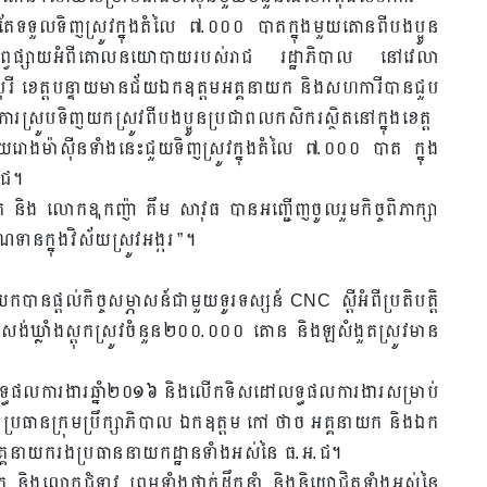
តែទទួលទិញស្រូវក្នុងតំលៃ ៧.០០០ បាតក្នុងមួយតោនពីបងប្អូន
ធីផ្សព្វផ្សាយអំពីគោលនយោបាយរបស់រាជ រដ្ឋាភិបាល នៅវេលា
លបុរី ខេត្តបន្ទាយមានជ័យឯកឧត្តមអគ្គនាយក និងសហការីបានជួប
ការស្រូបទិញយកស្រូវពីបងប្អូនប្រជាពលកសិករស្ថិតនៅក្នុងខេត្ត
ោងម៉ាស៊ីនទាំងនេះជួយទិញស្រូវក្នុងតំលៃ ៧.០០០ បាត ក្នុង
.ជ។
ក និង លោកឩកញ៉ា គឹម សាវុធ បានអញ្ជើញចូលរួមកិច្ចពិភាក្សា
ទានក្នុងវិស័យស្រូវអង្ករ ”។
បានផ្តល់កិច្ចសម្ភាសន៍ជាមួយទូរទស្សន៍ CNC ស្តីអំពីប្រតិបត្តិ
ង់ឃ្លាំងស្តុកស្រូវចំនួន២០០.០០០ តោន និងឡសំងួតស្រូវមាន
សរុបលទ្ធផលការងារឆ្នាំ២០១៦ និងលើកទិសដៅលទ្ធផលការងារសម្រាប់
ប្រធានក្រុមប្រឹក្សាភិបាល ឯកឧត្តម កៅ ថាច អគ្គនាយក និងឯក
អគ្គនាយករងប្រធាននាយកដ្ឋានទាំងអស់នៃ ធ.អ.ជ។
 និងលោកជំទាវ ព្រមទាំងថ្នាក់ដឹកនាំ និងនិយោជិតទាំងអស់នៃ