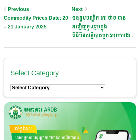
Post
Previous
Next
Commodity Prices Date: 20
ឯឧត្តមបណ្ឌិត កៅ ថាច បាន
Navigation
– 21 January 2025
អញ្ជេីញចូលរួមក្នុង​
ពិធីបិទសន្និបាតបូកសរុបការងារ
កសិកម្ម​ រុក្ខាប្រមាញ់​ និងនេសាទទូ
ទាំងប្រទេសឆ្នាំ២០២៤​ និងលើក
ទិសដៅអនុវត្តឆ្នាំ២០២៥​
Select Category
Select
Category