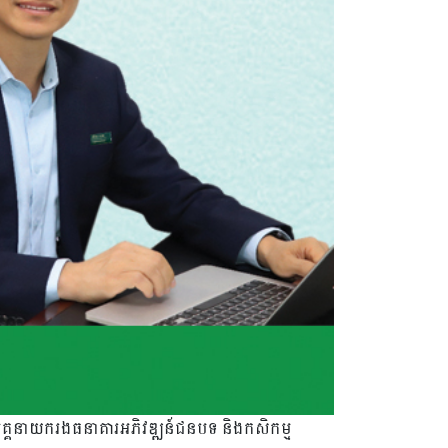
អគ្គនាយករងធនាគារអភិវឌ្ឍន៍ជនបទ និងកសិកម្ម