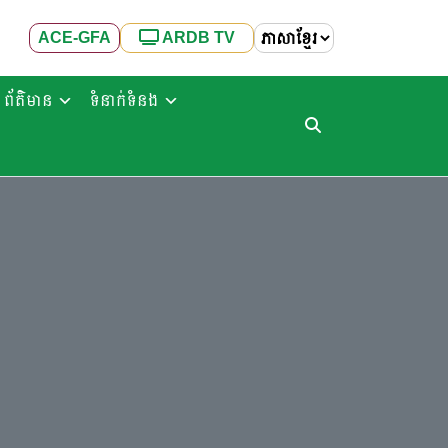
ACE-GFA
ARDB TV
ព័ត៌មាន
ទំនាក់ទំនង