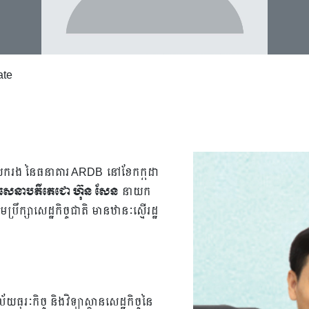
ate
ាយករង នៃធនាគារ ARDB នៅខែកក្កដា
ាសេនាបតីតេជោ ហ៊ុន សែន
នាយក
ប្រឹក្សាសេដ្ឋកិច្ចជាតិ មានឋានៈស្មើរដ្ឋ
រៈកិច្ច និងវិទ្យាស្ថានសេដ្ឋកិច្ចនៃ