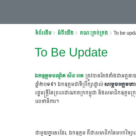
ទំព័រដើម
អំពីយើង
គណៈគ្រប់គ្រង
To be upd
To Be Update
ឯកឧត្តមបណ្ឌិត សឹង រេត
ត្រូវបានតែងតាំងជាអគ្គន
ឆ្នាំ២០១៩។ ឯកឧត្តមជាទីប្រឹក្សាផ្ទាល់
សម្តេចអគ្គមហ
រដ្ឋមន្រ្តីនៃព្រះរាជាណាចក្រកម្ពុជា និងសមាជិកឧត្តមក្រុម
លេខាធិការ។
ជាមួយគ្នានេះដែរ, ឯកឧត្តម គឺជាសមាជិកនៃមហាវិទ្យាល័យធុ