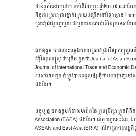
ជាន់ខ្ពស់នៅកម្ពុជា។​ ចាប់ពីខែកុម្ភៈ ឆ្នាំ២០០៩ ដល់ខែ
កិច្ចការស្រាវជ្រាវថ្នាក់ក្រោយបណ្ឌិតនៅវិទ្យាស្ថាន
ស្រាវជ្រាវរួមគ្នាមួយ ជាមួយធនាគារជាតិនៃប្រទេសប៊ែល
ឯកឧត្តម បានបោះពុម្ភឯកសារស្រាវជ្រាវវិទ្យាសាស្ត្រលើផ្នែកសេ
វត្តិវិទ្យាសាស្ត្រ ជាច្រើន ដូចជា Journal of Asi
Journal of International Trade and Economic De
របស់ឯកឧត្តម ក៏ត្រូវបានទទួលឱ្យធ្វើជាបទបង្ហាញនៅសហរដ
ផងដែរ។
បច្ចុប្បន្ន ឯកឧត្តមក៏ជាសមាជិកនៃក្រុមប្រឹក្សាត្រ
Association (EAEA) ផងដែរ។ ជាមួយគ្នានេះដែរ, ឯកឧត្ត
ASEAN and East Asia (ERIA) លើគម្រោងសេដ្ឋកិច្ចឌ