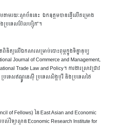
 ដែលតាមរយៈស្ថាប័ននេះ ​ ឯកឧត្តមបានធ្វើលើគម្រោង
ុងប្រទេសប៊ែលហ្ស៊ិក”។
្រួតពិនិត្យលើឯកសារសម្រាប់បោះពុម្ពក្នុងទិន្នានុប្ប
ternational Journal of Commerce and Management,
ational Trade Law and Policy។ ការងារស្រាវជ្រាវ
ប្រទេសឥណ្ឌូនេស៊ី ប្រទេសសិង្ហបុរី និងប្រទេសថៃ
ouncil of Fellows) នៃ East Asian and Economic
បស់​វិទ្យាស្ថាន Economic Research Institute for