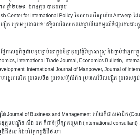
មករា ឆ្នាំ២០១១, ឯកឧត្តម បានបញ្ចប់
 Flemish Center for International Policy​ នៃសាកលវិទ្យាល័យ Antwerp
ហ្ស៊ិក ក្រោមប្រធានបទ “ឥទ្ធិពលនៃសាកលភាវូបនីយកម្មលើទីផ្សារការងារក្ន
ដ្ឋកិច្ចជាបន្តបន្ទាប់នៅក្នុងទិន្នានុប្បវត្តិ​វិទ្យាសាស្ត្រ និងធ្លាប់ជាអ្នកត
an Economics, International Trade Journal, Economics Bulletin, In
velopment, International Journal of Manpower, Journal of Intern
្ឋអាមេរិក ប្រទេសចិន ប្រទេសហ្វីលីពីន ប្រទេសប៊ែលហ្ស៊ិក ប្រទេសកូរ៉េ 
ួតពិនិត្យនៃ Journal of Business and Management ហើយក៏ជាសមាជិក (C
មបណ្ឌិត សឹង រេត ក៏ជា​ទីប្រឹក្សាគម្រោង (international consultant) រ
ីជីថល និង​បរិវត្តកម្មឌីជីថល។