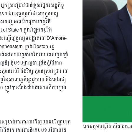
្រាវជ្រាវជាន់ខ្ពស់ផ្នែកសេដ្ឋកិច្ច
ឯកឧត្តមធ្លាប់ជាសាស្រ្តាចារ្យ
សហរដ្ឋអាមេរិកក្រោមកម្មវិធី
 State។ ក្នុងអំឡុងកម្មវិធី
ានអញ្ជើញចូលរួមបង្ហាត់នៅ D’Amore-
heastern ក្រុង Boston រដ្ឋ
ាត់នៅសហរដ្ឋអាមេរិករយៈពេលមួយឆ្នាំ
ឱ្យធ្វើបទបង្ហាញជាច្រើនស្តីពីភាព
្ថានអប់រំ និងវិទ្យាស្ថានស្រាវជ្រាវ នៅ
កិច្ចនៃសាលាភូមិន្ទរដ្ឋបាល និងនៅរាជ្យ
២០ ត្រូវបាន​តែងតាំងជាសមាជិកបម្រុង
សម្រាប់ការការពារនិក្ខេបបទបរិញ្ញាបត្រ
ឯកឧត្តមបណ្ឌិត សឹង រេត,
ត្យការការពារនិក្ខេបបទបរិញ្ញាបត្រ