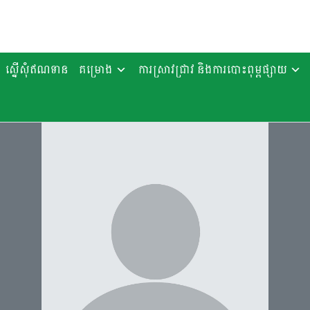
ស្នើសុំឥណទាន
គម្រោង
ការស្រាវជ្រាវ និងការបោះពុម្ពផ្សាយ