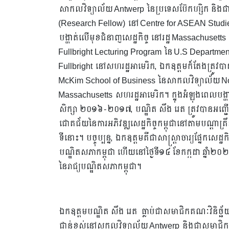
សាកលវិទ្យាល័យ Antwerp នៃប្រទេសប៊ែកហ្សិក និងជាអ្នកស
(Research Fellow) នៅ Centre for ASEAN Studies។ 
បង្ហាត់លើមុខជំនាញសេដ្ឋកិច្ច នៅរដ្ឋ Massachusetts 
Fullbright Lecturing Program នៃ U.S Department of
Fullbright នៅសហរដ្ឋអាមេរិក, ឯកឧត្តមក៏តែងត្រូវប
McKim School of Business នៃសាកលវិទ្យាល័យ Nort
Massachusetts សហរដ្ឋអាមេរិក។ ក្នុងអំឡុងពេលបង្ហ
សិក្សា ២០១៦ -២០១៧, បណ្ឌិត សឹង រេត ត្រូវបានអញ្ជើញ
ជោគជ័យនៃការអភិវឌ្ឍសេដ្ឋកិច្ចកម្ពុជានៅតាមបណ្តាគ្រឹះស
ទីនោះ។ បច្ចុប្បន្ន, ឯកឧត្តមគឺជាសាស្រ្តាចារ្យផ្នែកសេដ្ឋ
បណ្ឌិតសភាកម្ពុជា​ ហើយនៅថ្ងៃ​ទី១៤ ខែកក្កដា ឆ្នាំ២០
នៃរាជ្យបណ្ឌិតសភាកម្ពុជា។
ឯកឧត្តមបណ្ឌិត សឹង រេត ធ្លាប់ជាសមាជិកគណៈវិនិច្ឆ័យ
ជាន់ខ្ពស់នៅសកលវិទ្យាល័យ Antwerp និងជាសមាជិកពិនិ