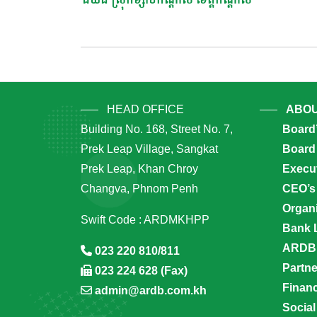
Navigation
HEAD OFFICE
ABOU
Building No. 168, Street No. 7,
Board
Prek Leap Village, Sangkat
Board 
Prek Leap, Khan Chroy
Execu
Changva, Phnom Penh
CEO’s
Organi
Swift Code : ARDMKHPP
Bank 
ARDB’
023 220 810/811
Partn
023 224 628 (Fax)
Financ
admin@ardb.com.kh
Social