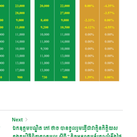
Next
ឯកឧត្តមបណ្ឌិត កៅ ថាច បានចូលរួមធ្វើជាវាគ្មិនកិត្តិយស
ក្នុងកម្មវិធីពិភាក្សាតុមូល ស្តីពី “កិច្ចអន្តរាគមន៍រក្សាលំនឹងថ្លៃ