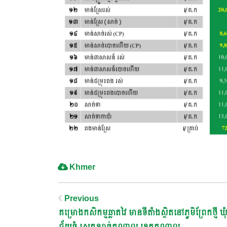
Khmer
Post
Previous
គម្រោងកសិកម្មឆ្លាតវៃ មានទីតាំងស្ថិតនៅភូមិព្រែកថ្មី ឃុំ
ជ័យធំ ស្រុកខ្សាច់កណ្ដាល ខេត្តកណ្ដាល