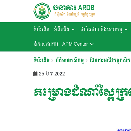
ទំព័រដើម
អំពីយើង
ផលិតផល និងសេវាកម្ម
ឱកាសការងារ​
APM Center
ទំព័រដើម
ព័ត៌មានកសិកម្ម
ផែនការអាជីវកម្មកសិកម
25 មីនា 2022
គម្រោងដំណាំស្ពៃក្រ