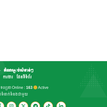
តំណរភ្ជាប់សំខាន់ៗ
ការងារ
ផែនទីទំព័រ
កទស្សនា Online :
163
Active
ាប់ទំនាក់ទំនងជាមួយ