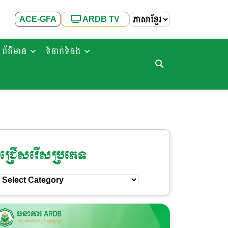
ACE-GFA
ARDB TV
ព័ត៌មាន
ទំនាក់ទំនង
ជ្រើសរើសប្រភេទ
ជ្រើសរើស
ប្រភេទ