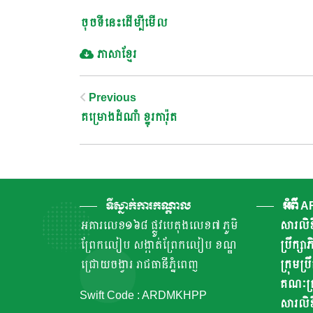
ចុចទីនេះដើម្បីមើល
ភាសាខ្មែរ
Post
Previous
គម្រោងដំណាំ ខ្នុរការ៉ុត
Navigation
ទីស្នាក់ការកណ្តាល
អំពី 
អគារលេខ១៦៨ ផ្លូវបេតុងលេខ៧ ភូមិ
សារលិខ
ព្រែកលៀប សង្កាត់ព្រែកលៀប ខណ្ឌ
ប្រឹក្ស
ជ្រោយចង្វារ រាជធានីភ្នំពេញ
ក្រុមប្រ
គណៈគ្រ
Swift Code : ARDMKHPP
សារលិខ