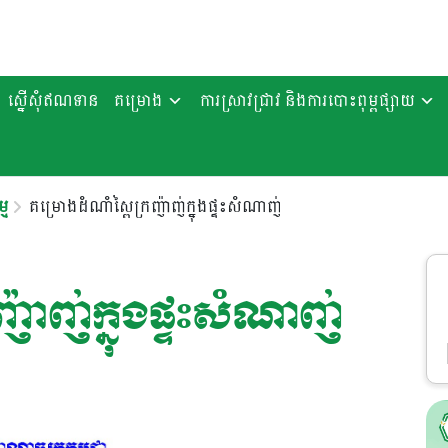
ស្នើសុំឥណទាន
គម្រោង
ការស្រាវជ្រាវ និងការបោះពុម្ពផ្សាយ
្ម
គម្រោងដំណាំស្ពៃក្រញ៉ាញ់ក្នុងផ្ទះសំណាញ់
ញ៉ាញ់ក្នុងផ្ទះសំណាញ់