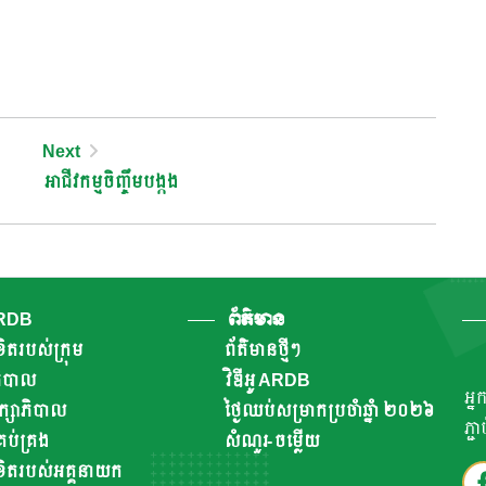
Next
អាជីវកម្មចិញ្ចឹមបង្កង
ARDB
ព័ត៌មាន
ិតរបស់ក្រុម
ព័ត៌មានថ្មីៗ
ាភិបាល
វិឌីអូ ARDB
អ្ន
ឹក្សាភិបាល
ថ្ងៃឈប់សម្រាកប្រចាំឆ្នាំ ២០២៦
ភ្ជ
ប់គ្រង
សំណួរ-ចម្លើយ
ិតរបស់អគ្គនាយក