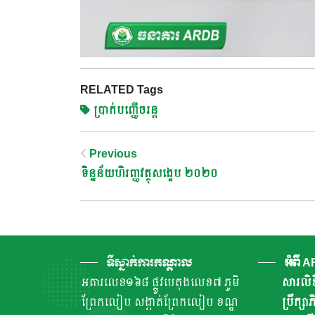
RELATED Tags
ប្រាក់បញ្ញើចរន្ត
Post
Previous
ទិន្នន័យហិរញ្ញវត្ថុសង្ខេប ២០២០
Navigation
ទីស្នាក់ការកណ្តាល
អំពី 
អគារលេខ១៦៨ ផ្លូវបេតុងលេខ៧ ភូមិ
សារលិខ
ព្រែកលៀប សង្កាត់ព្រែកលៀប ខណ្ឌ
ប្រឹក្ស