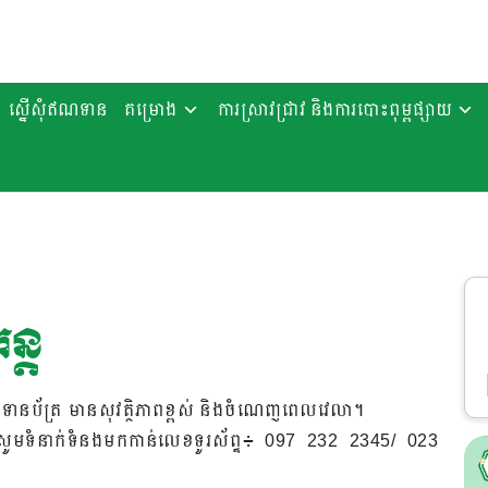
ស្នើសុំឥណទាន
គម្រោង
ការស្រាវជ្រាវ និងការបោះពុម្ពផ្សាយ
ន្ត
បទានប័ត្រ មានសុវត្ថិភាពខ្ពស់ និងចំណេញពេលវេលា។
ូមទំនាក់ទំនងមកកាន់លេខទូរស័ព្ទ៖ 097 232 2345/ 023