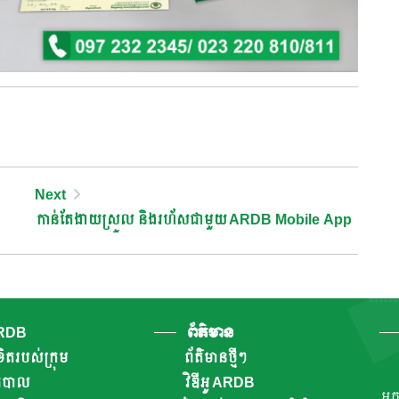
Next
កាន់តែងាយស្រួល និងរហ័សជាមួយ ARDB Mobile App
ARDB
ព័ត៌មាន
ិតរបស់ក្រុម
ព័ត៌មានថ្មីៗ
ាភិបាល
វិឌីអូ ARDB
អ្ន