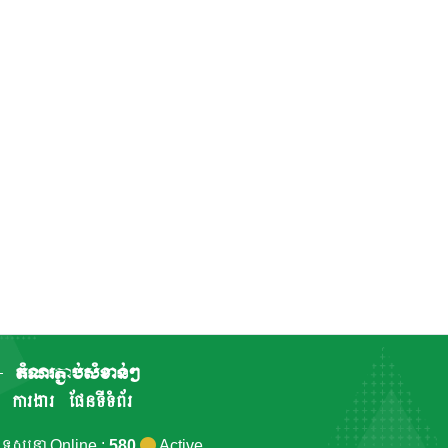
តំណរភ្ជាប់សំខាន់ៗ
ការងារ
ផែនទីទំព័រ
កទស្សនា Online :
580
Active