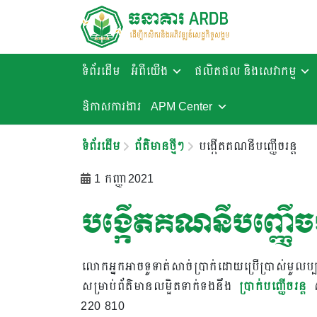
ទំព័រដើម
អំពីយើង
ផលិតផល និងសេវាកម្ម
ឱកាសការងារ​
APM Center
ទំព័រដើម
ព័ត៌មានថ្មីៗ
បង្កើតគណនីបញ្ញើចរន្ត
1 កញ្ញា 2021
បង្កើតគណនីបញ្ញើចរ
លោកអ្នកអាចទូទាត់សាច់ប្រាក់ដោយប្រើប្រាស់មូលប្
សម្រាប់ព័ត៌មានលម្អិត​​ទាក់ទងនឹង
ប្រាក់បញ្ញើចរន្ត
ស
220 810