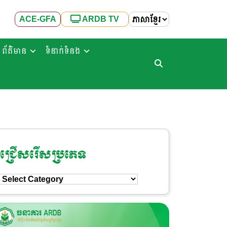
ACE-GFA
ARDB TV
ព័ត៌មាន
ទំនាក់ទំនង
ជ្រើសរើសប្រភេទ
ជ្រើសរើស
ប្រភេទ