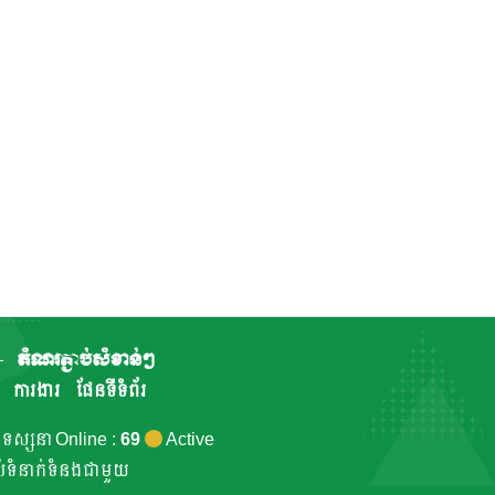
តំណរភ្ជាប់សំខាន់ៗ
ការងារ
ផែនទីទំព័រ
កទស្សនា Online :
69
Active
ាប់ទំនាក់ទំនងជាមួយ