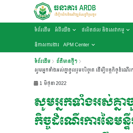
ទំព័រដើម
អំពីយើង
ផលិតផល និងសេវាកម្ម
ឱកាសការងារ​
APM Center
ទំព័រដើម
ព័ត៌មានថ្មីៗ
សូមអ្នកទាំងអស់គ្នាចូលរួមបរិច្ចាគ ដើម្បីបន្តកិច្ចដំណើរក
1 មិថុនា 2022
សូមអ្នកទាំងអស់គ្នាចូ
កិច្ចដំណើរការនៃមន្ទីរព