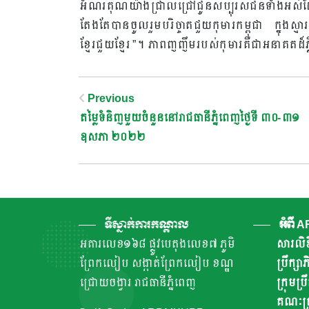
អំណរគុណយ៉ាងជ្រាលជ្រៅជូនសប្បុរសជនទាំងអស់
តែងតែបានចូលរួមបរិច្ចាគជួយកុមារកម្ពុជា ក្នុងស្មា
ខ្មែរជួយខ្មែរ ”។ ភាពញញឹមរបស់កុមារគឺជាអនាគតដ៏ភ្ល
Post
Previous
តម្លៃទំនិញមួយចំនួននៅរាជធានីភ្នំពេញថ្ងៃទី ៣០-៣១
Navigation
ឧសភា ២០២២
ទីស្នាក់ការកណ្តាល
អំពី 
អគារលេខ១៦៨ ផ្លូវបេតុងលេខ៧ ភូមិ
សារលិខ
ព្រែកលៀប សង្កាត់ព្រែកលៀប ខណ្ឌ
ប្រឹក្ស
ជ្រោយចង្វារ រាជធានីភ្នំពេញ
ក្រុមប្រ
គណៈគ្រ