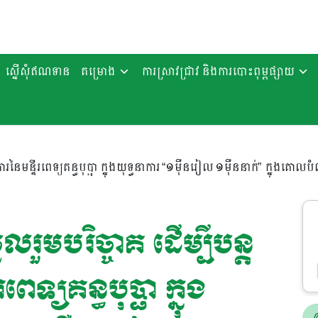
ស្នើសុំឥណទាន
គម្រោង
ការស្រាវជ្រាវ និងការបោះពុម្ពផ្សាយ
ារនៃមន្ទីរពេទ្យគន្ធបុប្ផា ក្នុងយុទ្ធនាការ “១ម៉ឺនរៀល ១ម៉ឺននាក់” ក្នុងគោលបំណ
លរួមបរិច្ចាគ ដើម្បីបន្ត
េទ្យគន្ធបុប្ផា ក្នុង