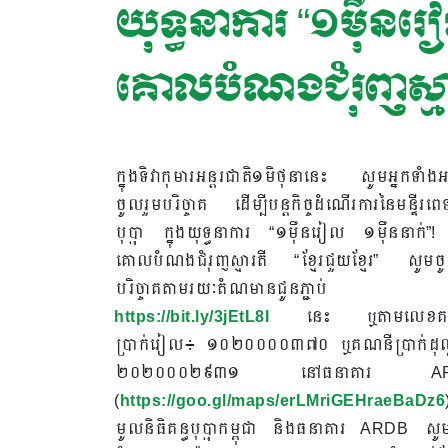
យុទ្ធនាការ “១ម៉ឺនរៀល
គោលបំណងជំរុញស្មារតី
ក្នុងទិវាកុមារអន្តរជាតិ១មិថុនានេះ សូមអ្នកទាំងអស
ចូលរួមបរិច្ចាគ ដើម្បីបន្តកិច្ចដំណើរការនៃមន្ទីរពេទ្
បុប្ផា ក្នុងយុទ្ធនាការ “១ម៉ឺនរៀល ១ម៉ឺននាក់”! 
គោលបំណងជំរុញស្មារតី “ខ្មែរជួយខ្មែរ” សូមចូ
បរិច្ចាគតាមរយៈតំណមានជូនភ្ជាប់
https://bit.ly/3jEtL8I
នេះ ឬតាមលេខគ
ប្រាក់រៀល៖ ១០២០០០០៣៧០ ឬគណនីប្រាក់ដុល្
២០២០០០២៩៣១ នៅធនាគារ A
(
https://goo.gl/maps/erLMriGEHraeBaDz6
មូលនិធិគន្ធបុប្ផាកម្ពុជា និងធនាគារ ARDB សូម