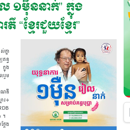
 ១ម៉ឺននាក់” ក្នុង
 “ខ្មែរជួយខ្មែរ”
់គ្នា
យគន្ធ
ក្នុង
លរួម
ណនី
លារ៖
RDB
) ។
ថ្លែង