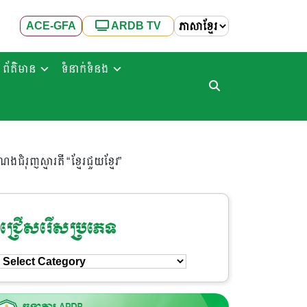
ACE-GFA
ARDB TV
ព័ត៌មាន
ទំនាក់ទំនង
ងជំរុញស្មារតី “ខ្មែរជួយខ្មែរ”
ជ្រើសរើសប្រភេទ
ជ្រើសរើស
ប្រភេទ