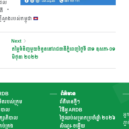
ដែល
រតី “
ឺស្វាងរបស់កម្ពុជា
Next
តម្លៃទំនិញមួយចំនួននៅរាជធានីភ្នំពេញថ្ងៃទី ៣១ ឧសភា​-០១
មិថុនា ២០២២
ARDB
ព័ត៌មាន
ិតរបស់ក្រុម
ព័ត៌មានថ្មីៗ
ាភិបាល
វិឌីអូ ARDB
អ្ន
ឹក្សាភិបាល
ថ្ងៃឈប់សម្រាកប្រចាំឆ្នាំ ២០២៦
ភ្ជ
ប់គ្រង
សំណួរ-ចម្លើយ