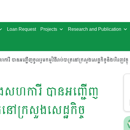
Loan Request
Projects
Research and Publication
ី បានអញ្ជើញចូលរួមកម្មវិធីរាប់បាត្រនៅក្រសួងសេដ្ឋកិច្ចនិងហិរញ្ញវត្ថុ
ិងសហការី បានអញ្ជើញ
្រនៅក្រសួងសេដ្ឋកិច្ច