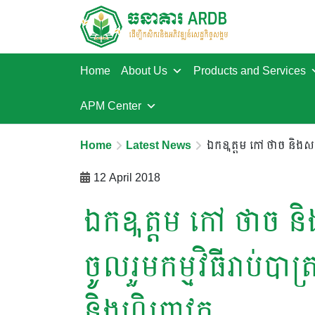
Home
About Us
Products and Services
APM Center
Home
Latest News
ឯកឩត្តម កៅ ថាច និងសហការ
12 April 2018
ឯកឩត្តម កៅ ថាច ន
ចូលរួមកម្មវិធីរាប់បាត
និងហិរញ្ញវត្ថុ