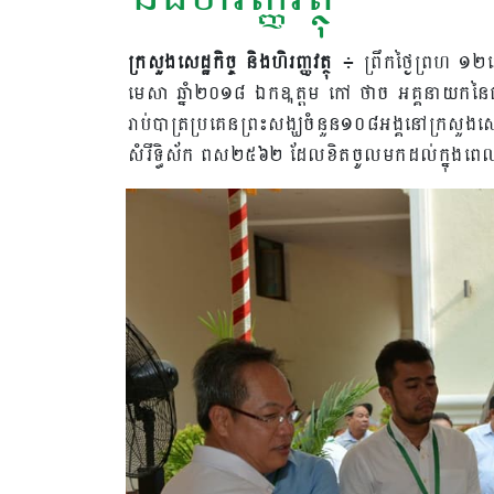
ក្រសួងសេដ្ឋកិច្ច និងហិរញ្ញវត្ថុ
៖ ព្រឹកថ្ងៃព្រហ ១២រោ
មេសា ឆ្នាំ២០១៨ ឯកឩត្តម កៅ ថាច អគ្គនាយកនៃធន
រាប់បាត្រប្រគេនព្រះសង្ឃចំនួន១០៨អង្គនៅក្រសួងសេដ្ឋក
សំរឹទ្ធិស័ក ពស២៥៦២ ដែលខិតចូលមកដល់ក្នុងពេ