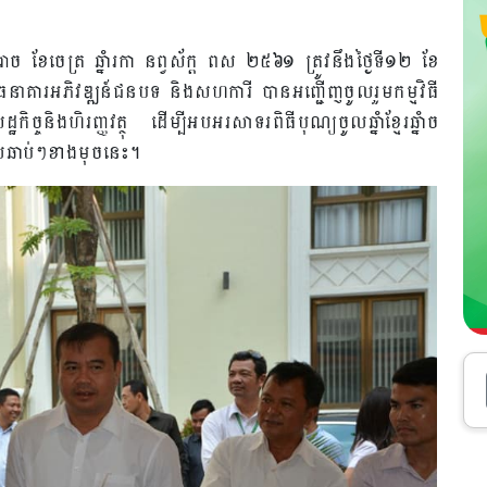
ច ខែចេត្រ ឆ្នាំរកា នព្វស័ក្ត ពស ២៥៦១ ត្រូវនឹងថ្ងៃទី១២ ខែ
ាគារអភិវឌ្ឍន៍ជនបទ និងសហការី បានអញ្ជើញចូលរួមកម្មវិធី
ិច្ចនិងហិរញ្ញវត្ថុ ដើម្បីអបអរសាទរពិធីបុណ្យចូលឆ្នាំខ្មែរឆ្នាំច
លឆាប់ៗខាងមុចនេះ។