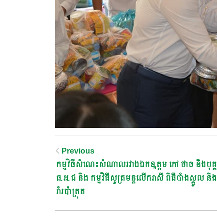
Post
Previous
កម្មវិធីសំណេះសំណាលរវាងឯកឩត្តម កៅ ថាច និងបុគ្
Navigation
ធ.អ.ជ និង កម្មវិធីសូត្រមន្តលើករាសី ពិធីបាំងស្គូល និង
រាំរបាំត្រុត