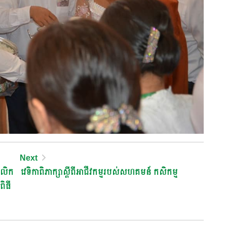
Next
គលិក
វេទិកាពិភាក្សាស្តីពីអាជីវកម្មរបស់សហគមន៍ កសិកម្ម
ពិធី