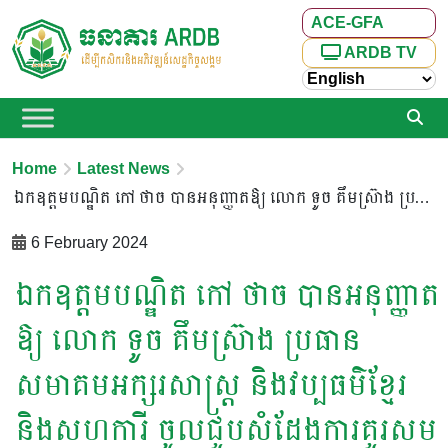
ACE-GFA
ARDB TV
Home
Latest News
ឯកឧត្ដម​បណ្ឌិត​ កៅ​ ថាច បាន​អនុញ្ញាត​ឱ្យ​ លោក​ ទូច​ គឹម​ស្រ៊ាង​ ប្រធាន​សមាគមអក្សរសាស្ត្រ​ និងវប្បធម៌​ខ្មែរ​ និង​សហការី​ ចូល​ជួប​សំដែង​ការ​គួរសម
6 February 2024
ឯកឧត្ដម​បណ្ឌិត​ កៅ​ ថាច បាន​អនុញ្ញាត​
ឱ្យ​ លោក​ ទូច​ គឹម​ស្រ៊ាង​ ប្រធាន​
សមាគមអក្សរសាស្ត្រ​ និងវប្បធម៌​ខ្មែរ​
និង​សហការី​ ចូល​ជួប​សំដែង​ការ​គួរសម