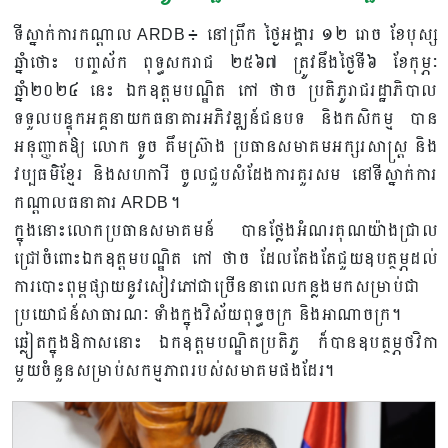
ទីស្នាក់ការ​កណ្ដាល​ ARDB៖​ នៅ​ព្រឹក​ ថ្ងៃអង្គារ ១២ រោច ខែបុស្ស
ឆ្នាំថោះ បញ្ចស័ក ពុទ្ធសករាជ ២៥៦៧​ ត្រូវនឹងថ្ងៃទី៦ ខែកុម្ភៈ
ឆ្នាំ២០២៤​ នេះ​ ឯកឧត្ដម​បណ្ឌិត​ កៅ​ ថាច​ ប្រតិភូ​រាជរដ្ឋាភិបាល​
ទទួល​បន្ទុក​អគ្គនាយក​ធនាគារ​អភិវឌ្ឍន៍​ជនបទ​ និង​កសិកម្ម​ បាន​
អនុញ្ញាត​ឱ្យ​ លោក​ ទូច​ គឹម​ស្រ៊ាង​ ប្រធាន​សមាគមអក្សរសាស្ត្រ​ និង
វប្បធម៌​ខ្មែរ​ និង​សហការី​ ចូល​ជួប​សំដែង​ការ​គួរសម​ នៅទីស្នាក់​ការ​
កណ្ដាល​ធនាគារ​ ARDB។
ក្នុង​នោះ​លោក​ប្រធាន​សមាគមន៍​ បាន​ថ្លែង​អំណរគុណ​យ៉ាង​ជ្រាល
ជ្រៅ​ចំពោះ​ឯកឧត្ដម​បណ្ឌិត​ កៅ​ ថាច​ ដែល​តែងតែ​ជួយ​ឧបត្ថម្ភ​ដល់​
ការ​បោះ​ពុម្ព​ផ្សាយ​នូវ​សៀវភៅ​ជា​ច្រើន​នា​ពេល​កន្លងមក​សម្រាប់​ជា​
ប្រយោជន៍​សាធារណៈ​ ទាំង​ក្នុង​វិស័យ​ពុទ្ធចក្រ​ និង​អាណាចក្រ​។
ឆ្លៀត​ក្នុង​​ឱកាស​នោះ​ ឯកឧត្ដម​បណ្ឌិត​ប្រតិភូ​ ក៏​បាន​ឧបត្ថម្ភ​ថវិកា​
មួយ​ចំនួន​សម្រាប់​សកម្មភាព​របស់​សមាគម​ផងដែរ​។