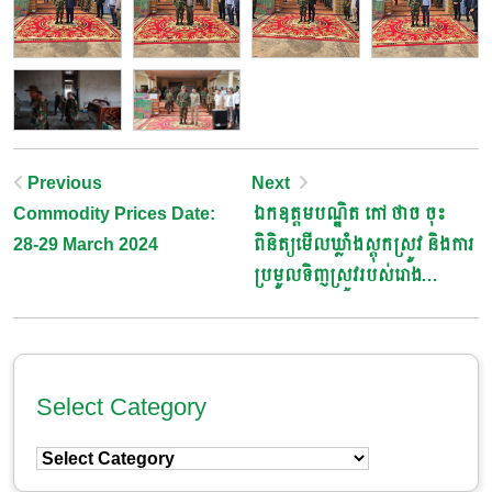
Post
Previous
Next
Commodity Prices Date:
ឯកឧត្តមបណ្ឌិត កៅ ថាច ចុះ
Navigation
28-29 March 2024
ពិនិត្យមើលឃ្លាំងស្តុកស្រូវ និងការ
ប្រមូលទិញស្រូវរបស់រោង
ម៉ាស៊ីនកិនស្រូវ នៅខេត្តបាត់ដំបង​
និងខេត្តបន្ទាយមានជ័យ
Select Category
Select
Category