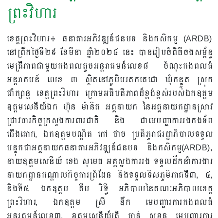
ព្រះវិហារ
ខេត្តព្រះវិហារ៖ ធនាគារអភិវឌ្ឍន៍ជនបទ និងកសិកម្ម (ARDB)
នៅព្រឹកថ្ងៃទី២៩ ខែមីនា ឆ្នាំ២០២៤ នេះ បានរៀបចំពិធីចងសម្ព័ន្ធ
មេត្រីភាពជាមួយកងពលតូចអន្តរាគមន៍លេខ៨ ចំណុះកងពលធំ
អន្តរាគមន៍ លេខ ៣ ស្ថិតនៅភូមិមរតកតេជោ ឃុំកន្ទួត ស្រុក
ជាំក្សាន្ត​ ខេត្តព្រះវិហារ ក្រោមអធិបតីភាពដ៏ខ្ពង់ខ្ពស់របស់ឯកឧត្តម
ឧត្តមសេនីយ៍ឯក ហ៊ុន ម៉ានិត អគ្គនាយក នៃអគ្គនាយកដ្ឋានស្រាវ
ជ្រាវចារកិច្ចក្រសួងការពារជាតិ និង ជាមេបញ្ជាការរងកងទ័ព
ជើងគោក, ឯកឧត្តមបណ្ឌិត កៅ ថាច ប្រតិភូរាជរដ្ឋាភិបាលទទួល
បន្ទុកជាអគ្គនាយកធនាគារអភិវឌ្ឍន៍ជនបទ និងកសិកម្ម(ARDB),
នាយឧត្តមសេនីយ៍ ខេង សុមេធ អគ្គស្នងការរង ទទួលដឹកនាំការងារ
នាយកដ្ឋានកណ្តាលកិច្ចការព្រំដែន និងទទួលទិសភូមិភាគទី៣,​ ៤,
និងទី៥, ឯកឧត្តម គីម រិទ្ធី អភិបាលនៃគណៈអភិបាលខេត្ត
ព្រះវិហារ, ឯកឧត្តម ស្រី ឌឹក មេបញ្ជារការកងពលធំ
អន្តរគមន៍លេខ៣, ឧត្តមសេនីយ៍ត្រី ចាន់ សុខុន មេបញ្ជារការ