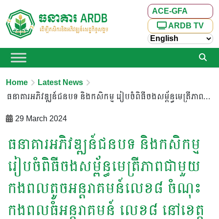
ACE-GFA
ARDB TV
Home
Latest News
ធនាគារអភិវឌ្ឍន៍ជនបទ និងកសិកម្ម រៀបចំពិធីចងសម្ព័ន្ធមេត្រីភាពជាមួយ កងពលតូចអន្តរាគមន៍លេខ៨ ចំណុះកងពលធំអន្តរាគមន៍ លេខ៨ នៅខេត្តព្រះវិហារ
29 March 2024
ធនាគារអភិវឌ្ឍន៍ជនបទ និងកសិកម្ម
រៀបចំពិធីចងសម្ព័ន្ធមេត្រីភាពជាមួយ
កងពលតូចអន្តរាគមន៍លេខ៨ ចំណុះ
កងពលធំអន្តរាគមន៍ លេខ៨ នៅខេត្ត