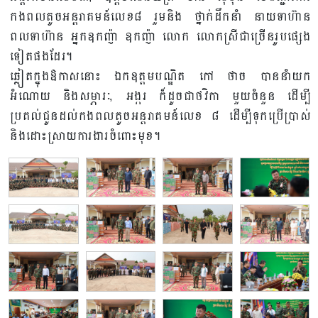
កងពលតូចអន្តរាគមន៍លេខ៨ រួមនិង ថ្នាក់ដឹកនាំ នាយទាហ៊ាន
ពលទាហ៊ាន អ្នកឧកញ៉ា ឧកញ៉ា លោក លោកស្រីជាច្រើនរូបផ្សេង
ទៀតផងដែរ។
ឆ្លៀតក្នុងឱកាសនោះ ឯកឧត្តមបណ្ឌិត កៅ ថាច បាននាំយក
អំណោយ និងសម្ភារៈ, អង្ករ ក៏ដូចជាថវិកា មួយចំនួន ដើម្បី
ប្រគល់ជូនដល់កងពលតូចអន្តរាគមន៍លេខ ៨ ដើម្បីទុកប្រើប្រាស់
និងដោះស្រាយការងារចំពោះមុខ។