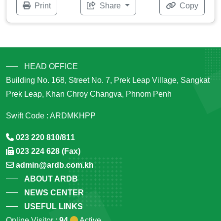
Print
Share
Copy
HEAD OFFICE
Building No. 168, Street No. 7, Prek Leap Village, Sangkat
Prek Leap, Khan Chroy Changva, Phnom Penh
Swift Code : ARDMKHPP
023 220 810/811
023 224 628 (Fax)
admin@ardb.com.kh
ABOUT ARDB
NEWS CENTER
USEFUL LINKS
Online Visitor :
94
Active