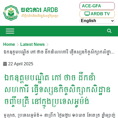
ACE-GFA
ARDB TV
Home
Latest News
ឯកឧត្តម​បណ្ឌិត​ កៅ​ ថាច​ ដឹក​នាំ​សហការី​ ធ្វើទស្សនកិច្ចសិក្សា​កសិដ្ឋាន​ចញ្ចឹម​ត្រី​​ នៅក្នុងប្រទេស​អូម៉ង់​
22 April 2025
ឯកឧត្តម​បណ្ឌិត​ កៅ​ ថាច​ ដឹក​នាំ​
សហការី​ ធ្វើទស្សនកិច្ចសិក្សា​កសិដ្ឋាន​
ចញ្ចឹម​ត្រី​​ នៅក្នុងប្រទេស​អូម៉ង់​
មូស្កាត,​ ប្រទេស​អូម៉ង់​៖​ នាព្រឹក​​ ថ្ងៃអង្គារ ១០រោច ខែចេត្រ ឆ្នាំម្សាញ់