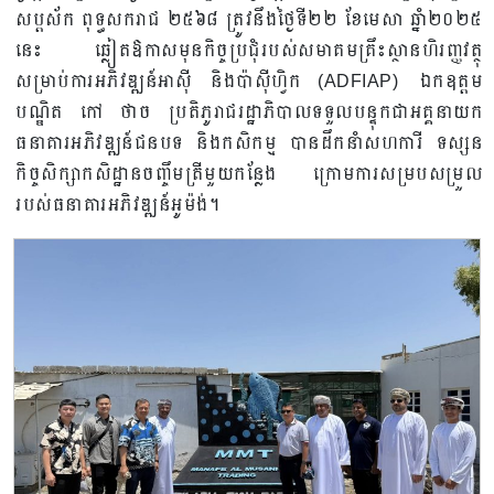
សប្តស័ក ពុទ្ធសករាជ ២៥៦៨ ត្រូវនឹងថ្ងៃទី២២ ខែមេសា ឆ្នាំ២០២៥​
នេះ​ ឆ្លៀតឱកាស​មុន​កិច្ចប្រជុំ​របស់​សមាគម​គ្រឹះស្ថាន​ហិរញ្ញវត្ថុ​
សម្រាប់​ការ​អភិវឌ្ឍន៍​អាស៊ី​ និង​ប៉ាស៊ីហ្វិក​ (ADFIAP) ឯកឧត្តម​
បណ្ឌិត​ កៅ​ ថាច​ ប្រតិភូ​រាជរដ្ឋាភិបាល​ទទួល​បន្ទុក​ជា​អគ្គនាយក​
ធនាគារ​អភិវឌ្ឍន៍​ជនបទ​ និង​កសិកម្ម​ បានដឹក​នាំ​សហការី​ ទស្សន
កិច្ចសិក្សា​កសិដ្ឋាន​ចញ្ចឹម​ត្រី​មួយ​កន្លែង​ ក្រោម​ការ​សម្របសម្រួល​
របស់​ធនាគារ​អភិវឌ្ឍន៍​អូម៉ង់​។