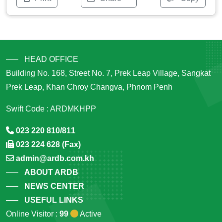
HEAD OFFICE
Building No. 168, Street No. 7, Prek Leap Village, Sangkat
Prek Leap, Khan Chroy Changva, Phnom Penh
Swift Code : ARDMKHPP
023 220 810/811
023 224 628 (Fax)
admin@ardb.com.kh
ABOUT ARDB
NEWS CENTER
USEFUL LINKS
Online Visitor :
99
Active