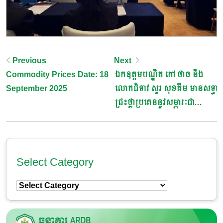
Post
Previous
Next
Commodity Prices Date: 18
ឯកឧត្តមបណ្ឌិត កៅ ថាច និង
Navigation
September 2025
លោកជំទាវ សួរ សុខគីម មានសទ្ធា
ជ្រះថ្លាប្រគេននូវសម្ភារៈជា
ទេយ្យទាន និងបច្ច័យដល់ ព្រះ
សង្ឃក្នុងពិធីបុណ្យកាន់បិណ្ឌ-ភ្ជុំ
បិណ្ឌនៅឆ្នាំ២០២៥
Select Category
Select
Category