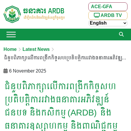
ACE-GFA
ARDB TV
Home
Latest News
ជំនួបពិភាក្សាលើការពង្រីកកិច្ចសហប្រតិបត្តិការរវាងធនាគារអភិវឌ្ឍន៍ជនបទ និងកសិកម្ម (ARDB) និងធនាគារឧស្សាហកម្ម និងពាណិជ្ជកម្ម ចិន សាខា ស៊ឺជាំង (Industrial and Commercial Bank of China – ICBC, Zhejiang Branch)
6 November 2025
ជំនួបពិភាក្សាលើការពង្រីកកិច្ចសហ
ប្រតិបត្តិការរវាងធនាគារអភិវឌ្ឍន៍
ជនបទ និងកសិកម្ម (ARDB) និង
ធនាគារឧស្សាហកម្ម និងពាណិជ្ជកម្ម