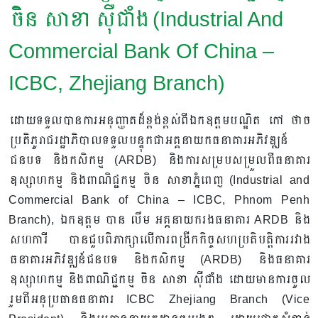
ចិន សាខា ស៊ឺជាំង (Industrial And
Commercial Bank Of China –
ICBC, Zhejiang Branch)
ដោយទទួលបានការអនុញ្ញាតដ៏ខ្ពង់ខ្ពស់ពីឯកឧត្តមបណ្ឌិត កៅ ថាច
ប្រតិភូរាជរដ្ឋាភិបាលទទួលបន្ទុកជាអគ្គនាយកធនាគារអភិវឌ្ឍន៍
ជនបទ និងកសិកម្ម (ARDB) និងការសម្របសម្រួលពីធនាគារ
ឧស្សាហកម្ម និងពាណិជ្ជកម្ម ចិន សាខាភ្នំពេញ (Industrial and
Commercial Bank of China – ICBC, Phnom Penh
Branch), ឯកឧត្តម បាន លឹម អគ្គនាយករងធនាគារ ARDB និង
សហការី បានជួបពិភាក្សាលើការពង្រីកកិច្ចសហប្រតិបត្តិការរវាង
ធនាគារអភិវឌ្ឍន៍ជនបទ និងកសិកម្ម (ARDB) និងធនាគារ
ឧស្សាហកម្ម និងពាណិជ្ជកម្ម ចិន សាខា ស៊ឺជាំង ដោយមានការចូល
រួមពីអនុប្រធានធនាគារ ICBC Zhejiang Branch (Vice