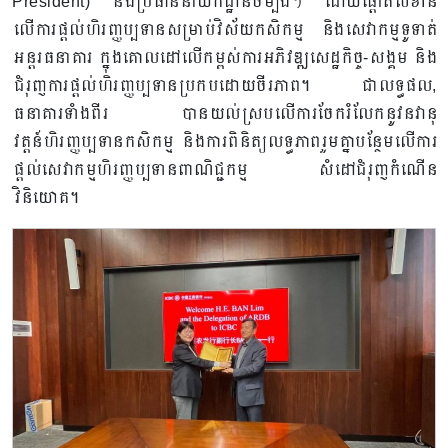
President) និងប្រធាននាយកដ្ឋានចម្បងៗ ដោយផ្តោតសំខាន់
លើការផ្តល់ហិរញ្ញប្បទានសម្រាប់វិស័យកសិកម្ម និងសេវាកម្មទូទាត់
អន្តរធនាគារ ក្នុងគោលដៅលើកម្ពស់ការអភិវឌ្ឍសេដ្ឋកិច្ច-សង្គម និង
ជំរុញការផ្តល់ហិរញ្ញប្បទានប្រកបដោយចីរភាព។ ជាលទ្ធផល,
ធនាគារទាំងពីរ បានយល់ស្របលើការចែករំលែកនូវនវានុ
វត្តន៍ហិរញ្ញប្បទានកសិកម្ម និងការពិនិត្យលទ្ធភាពរួមគ្នាបន្ថែមលើការ
ផ្តល់សេវាកម្មហិរញ្ញប្បទានពាណិជ្ជកម្ម សំដៅជំរុញកំណើន
វិនិយោគ។