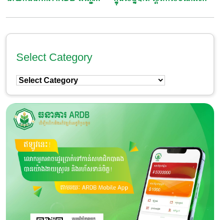
ចូលរួមកម្មវិធី “ទិវាជាតិ
ប្រកបដោយនិរន្តរភាព ឆ្នាំ២០២៦
វិទ្យាសាស្ត្រ បច្ចេកវិទ្យា និងនវានុ
វត្តន៍ ឆ្នាំ២០២៦”
Select Category
Select
Category