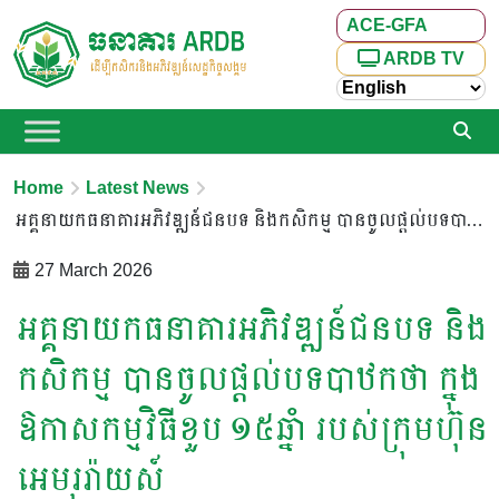
ACE-GFA
ARDB TV
Home
Latest News
អគ្គនាយក​ធនាគារ​អភិវឌ្ឍន៍​ជនបទ​ និង​កសិកម្ម​ បាន​ចូល​ផ្តល់​បទបាឋកថា​ ក្នុង​ឱកាស​កម្មវិធី​ខួប​ ១៥​ឆ្នាំ​ របស់​ក្រុមហ៊ុន​អេម​រុរ៉ាយស៍
27 March 2026
អគ្គនាយក​ធនាគារ​អភិវឌ្ឍន៍​ជនបទ​ និង​
កសិកម្ម​ បាន​ចូល​ផ្តល់​បទបាឋកថា​ ក្នុង​
ឱកាស​កម្មវិធី​ខួប​ ១៥​ឆ្នាំ​ របស់​ក្រុមហ៊ុន​
អេម​រុរ៉ាយស៍