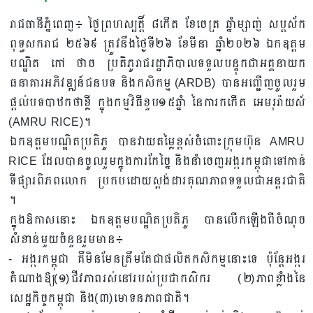
រាជធានីភ្នំពេញ​៖​ ថ្ងៃព្រហស្បតិ៍្ត​ ៨កើត ខែចេត្រ ឆ្នាំម្សាញ់ សប្តស័ក
ពុទ្ធសករាជ ២៥៦៩ ត្រូវនឹងថ្ងៃទី២៦ ខែមីនា ឆ្នាំ២០២៦ ឯកឧត្តម​
បណ្ឌិត​ កៅ​ ថាច​ ប្រតិភូ​រាជរដ្ឋាភិបាល​ទទួល​បន្ទុក​ជា​អគ្គនាយក​
ធនាគារ​អភិវឌ្ឍន៍​ជនបទ​ និង​កសិកម្ម​ (ARDB) បាន​អញ្ជើញ​ចូល​រួម​
ផ្តល់​បទ​បាឋកថា​ខ្លី​ ក្នុង​កម្មវិធី​ខួប​១៥ឆ្នាំ​ នៃ​ការកកេីត​ អេមរុរ៉ាយស៍​
(AMRU RICE)។
ឯកឧត្តម​បណ្ឌិត​ប្រតិភូ​ បាន​វាយ​តម្លៃ​ខ្ពស់​ចំពោះ​ក្រុមហ៊ុន​ AMRU
RICE ដែល​បាន​ចូល​រួម​ក្នុង​ការកែ​ច្នៃ​ និង​នាំចេញ​អង្ករ​កម្ពុជា​ទៅ​កាន់​
ទីផ្សារ​ពិភពលោក​ ប្រកបដោយ​ស្តង់ដារ​គុណភាព​ទទួល​ជា​អន្តរជាតិ​
។
ក្នុង​ឱកាស​នោះ​ ឯកឧត្ដម​បណ្ឌិត​ប្រតិភូ​ បាន​លេីក​ឡេីង​ពី​ចំណុច​
សំខាន់​មួយ​ចំនួន​រួម​មាន៖​
-​ អង្ករ​កម្ពុជា​ គឺ​មិន​មែន​ត្រឹម​តែ​ជា​ផលិត​កសិកម្ម​នោះ​ទេ​ ប៉ុន្តែ​អង្ករ
តំណាងឱ្យ​(១)​ជីវភាព​រស់នៅ​របស់​ប្រជាកសិករ​ (២)ភាព​ខ្លាំង​នៃ​
សេដ្ឋកិច្ច​កម្ពុជា​ និង​(៣)មោទនភាព​ជាតិ។