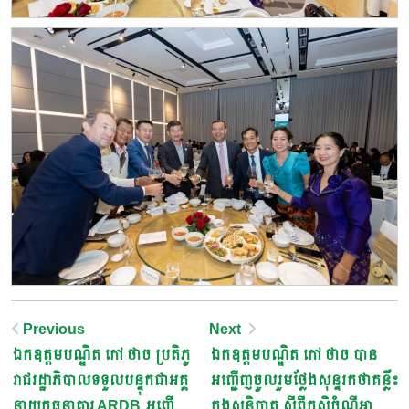
Post
Previous
Next
ឯកឧត្តមបណ្ឌិត កៅ ថាច ប្រតិភូ
ឯកឧត្តមបណ្ឌិត កៅ ថាច បាន
Navigation
រាជរដ្ឋាភិបាលទទួលបន្ទុកជាអគ្គ
អញ្ជើញចូលរួមថ្លែងសុន្ទរកថាគន្លឹះ
នាយកធនាគារ ARDB អញ្ជើញ
ក្នុងសន្និបាត ស្តីពីកសិចំណីអាហារ