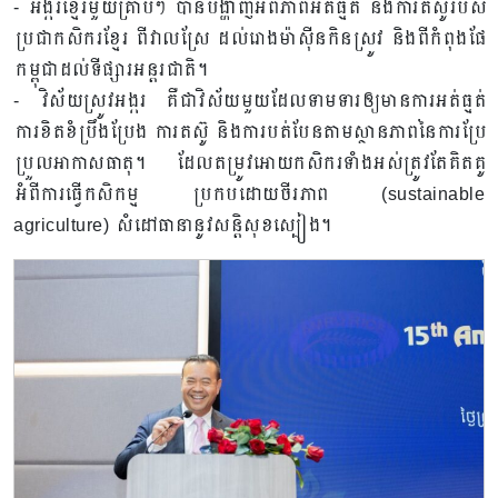
-​ អង្ករ​ខ្មែរមួយ​គ្រាប់​ៗ​ បាន​បង្ហាញ​អំពី​ភាព​អត់ធ្មត់​ និង​ការ​តស៊ូ​របស់​
ប្រជា​កសិករ​ខ្មែរ​ ពី​វាល​ស្រែ​ ដល់​រោង​ម៉ាស៊ីន​កិន​ស្រូវ​ និង​ពី​កំពុង​ផែ​
កម្ពុជា​ដល់ទីផ្សារ​អន្តរជាតិ​។
-​ វិស័យ​ស្រូវ​អង្ករ​ គឺ​ជាវិស័យ​មួយ​ដែល​ទាមទារ​ឲ្យ​មាន​ការ​អត់​ធ្មត់​
ការខិតខំប្រឹង​ប្រែង​ ការ​តស៊ូ​ និង​ការ​បត់បែន​តាម​ស្ថាន​ភាពនៃការប្រែ
ប្រួល​អាកាសធាតុ​។​ ដែលតម្រូវអោយកសិករទាំងអស់ត្រូវតែគិតគូ
អំពីការធ្វេីកសិកម្ម​ ប្រកបដោយចីរភាព​ (sustainable
agriculture) សំដៅធានានូវសន្តិសុខស្បៀង។