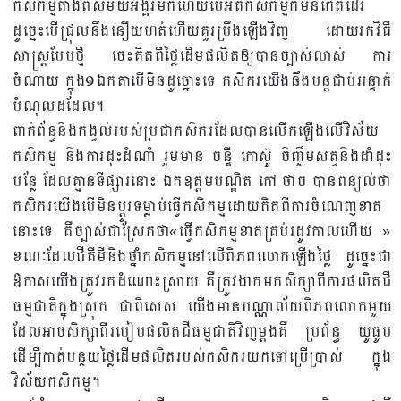
កសិកម្មតាំងពីសម័យអង្គរមកហើយបើអត់កសិកម្មក៏មិនកើតដែរ
ដូច្នេះបើជ្រុលនឹងនឿយហត់ហើយគួរប្រឹងឡើងវិញ ដោយរកវិធី
សាស្រ្តបែបថ្មី ចេះគិតពីថ្លៃដើមផលិតឲ្យបានច្បាស់លាស់ ការ
ចំណាយ ក្នុង១ឯកតាបើមិនដូច្នោះទេ កសិករយើងនឹងបន្តជាប់អន្ទាក់
បំណុលដដែល។
ពាក់ព័ន្ធនិងកង្វល់របស់ប្រជាកសិករដែលបានលើកឡើងលើវិស័យ
កសិកម្ម និងការដុះដំណាំ រួមមាន ចន្ទី កោស៊ូ ចិញ្ចឹមសត្វនិងដាំដុះ
បន្លែ ដែលគ្មានទីផ្សារនោះ ឯកឧត្តមបណ្ឌិត កៅ ថាច បានពន្យល់ថា
កសិករយើងបើមិនប្តូរទម្លាប់ធ្វើកសិកម្មដោយគិតពីការចំណេញខាត
នោះទេ គឺច្បាស់ជាស្រែកថា«ធ្វើកសិកម្មខាតគ្រប់រដូវកាលហើយ »
ខណៈដែលជីគីមីនិងថ្នាំកសិកម្មនៅលើពិភពលោកឡើងថ្លៃ ដូច្នេះជា
ឱកាសយើងត្រូវរកដំណោះស្រាយ គឺត្រូវងាកមកសិក្សាពីការផលិតជី
ធម្មជាតិក្នុងស្រុក ជាពិសេស យើងមានបណ្ណាល័យពិភពលោកមួយ
ដែលអាចសិក្សាពីរបៀបផលិតជីធម្មជាតិវិញម្តងគឺ ប្រព័ន្ធ យូធូប
ដើម្បីកាត់បន្ថយថ្លៃដើមផលិតរបស់កសិករយកទៅប្រើប្រាស់ ក្នុង
វិស័យកសិកម្ម។