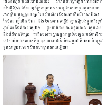
ត្រង់ចំណុចប្រឈមខាងលើនេះ សមាគមបណ្តាញកសិករតេជោគឺ
នឹងធ្វើទី(១)ជាខែលឬឆ័ត្រសម្រាប់កសិករជ្រកដោយចូលរួមការពារ
ភាពត្រឹមត្រូវឬស្របច្បាប់របស់កសិករនឹងការពារពីការំលោភបំពាន
គៃចំណេញលើកសិករ និង(២)សមាគមធ្វើជាស្ពានឱ្យបងប្អូនដើរឬក៏
ភ្ជាប់ទៅនឹងឱកាសផ្សេងៗ ដូចជាឱកាសការទទួលបានបច្ចេកទេស
និងព័ត៌មានទីផ្សារ ជាពិសេសជាស្ពានក្នុងតភ្ជាប់សម្លេងរបស់កសិករ
ទៅស្ថាប័នមានសមត្ថកិច្ច ឬសហគមជាតិ និងអន្តរជាតិ ដែលមិនត្រូវ
ទុកសម្លេងរបស់កសិករណាម្នាក់ចោលឡើយ។