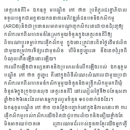
ខេត្តរតនគិរី៖ ឯកឧត្ត មបណ្ឌិត កៅ ថាច ប្រតិភូរាជរដ្ឋាភិបាល
ទទួលបន្ទុកជាអគ្គនាយកធនាគារអភិវឌ្ឍន៍ជនបទនិងកសិកម្ម
(ARDB)និងជាប្រធានសមាគមបណ្តាញកសិករតេជោបានជំរុញឲ្យ
កសិករមកពីសហគមន៍នៃស្រុកមួយចំនួនក្នុងខេត្តរតនគិរីឲ្យ
ពិចារណាប្តូរទម្លាប់ការធ្វើកសិកម្ម ក្នុងនោះត្រូវចេះគិតថ្លៃដើមផលិត
ជាមួយតម្រូវការទីផ្សារជាមុនសិន បើមិនដូច្នោះទេ នឹងគេចពុំរួចពី
បំណុលកេីនឡេីងនោះឡើយ។
ការលើកឡើងជាទស្សនទាននិងប្រសាសន៍លើកឡើងរបស់ ឯកឧត្តម
បណ្ឌិត កៅ ថាច ដូច្នោះ គឺនៅក្នុងពិធីសំណេះសំណាលជាមួយប្រជា
កសិករមកពីសហគមន៍កសិកម្មមួយចំនួននិងមន្រ្តីកសិកម្មមកពីឃុំ
ចំនួន៦ក្នុងក្រុងបានលុង ខេត្តរតនគិរី នៅរសៀលថ្ងៃទី២០ខែឧសភា
ឆ្នាំ២០២៦នេះដែលមានអ្នកចូលរួមចំនួន ១០០នាក់ផងដែរ។
ឯកឧត្តមបណ្ឌិត កៅ ថាច បានថ្លែងបញ្ជាក់នៅក្នុងឱកាសនោះថា ការ
ធ្វើកសិកម្មរបស់កសិករយើងពិតជាជួបការលំបាកនិងនឿយខ្លាំងតែ
មិនអាចឈប់បានទេ ព្រោះឈាមជ័ររបស់ដូនតាខ្មែរយើងអ្នកធ្វើ