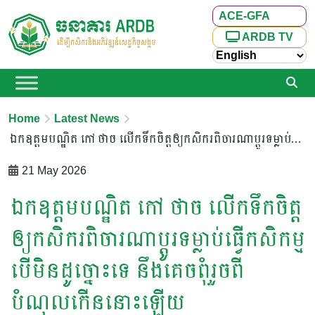
ACE-GFA
ARDB TV
Home
Latest News
ឯកឧត្តមបណ្ឌិត កៅ ថាច លើកទឹកចិត្តឲ្យកសិករពិចារណាប្តូរទម្លាប់ធ្វើកសិកម្ម បើមិនដូច្នោះទេ នឹងគេចពុំរួចពីបំណុលកេីននោះឡើយ
21 May 2026
ឯកឧត្តមបណ្ឌិត កៅ ថាច លើកទឹកចិត្ត
ឲ្យកសិករពិចារណាប្តូរទម្លាប់ធ្វើកសិកម្ម
បើមិនដូច្នោះទេ នឹងគេចពុំរួចពី
បំណុលកេីននោះឡើយ