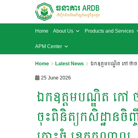
Home
About Us
Products and Services
APM Center
Home
Latest News
ឯកឧត្តមបណ្ឌិត កៅ ថាច ន
25 June 2026
ឯកឧត្តមបណ្ឌិត កៅ 
ចុះពិនិត្យកសិដ្ឋានចិញ្
កោះធំ ខេត្តកណ្តាល