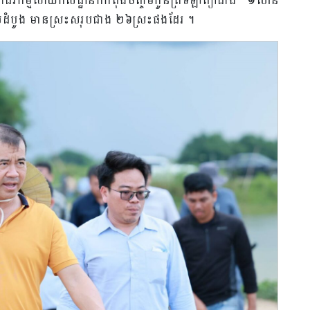
ម្មហើយកសិដ្ឋានក៏កំពុងចិញ្ចឹមកូនត្រីទីឡាព្យាជាង ១លាន
ាលដំបូង មានស្រះសរុបជាង ២៦ស្រះផងដែរ ។