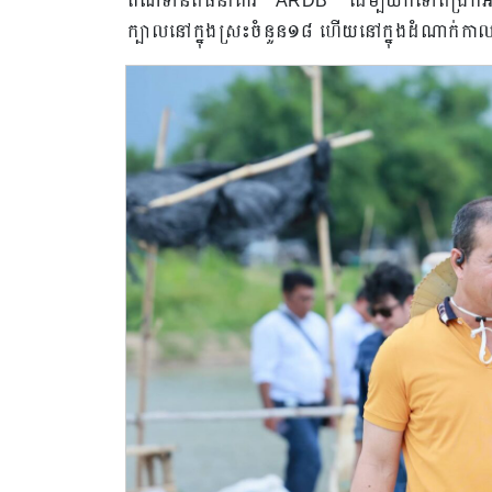
ឥណទានពីធនាគារ ARDB ដើម្បីយកទៅពង្រីកអាជីវក
ក្បាលនៅក្នុងស្រះចំនួន១៨ ហើយនៅក្នុងដំណាក់ក