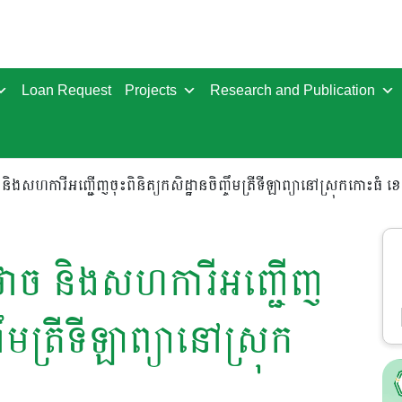
Loan Request
Projects
Research and Publication
ិងសហការីអញ្ជើញចុះពិនិត្យកសិដ្ឋានចិញ្ចឹមត្រីទីឡាព្យានៅស្រុកកោះធំ ខេ
ថាច និងសហការីអញ្ជើញ
ចឹមត្រីទីឡាព្យានៅស្រុក