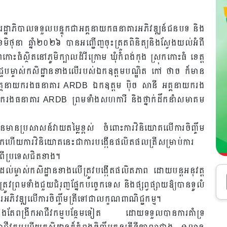
រដ្ឋាភិបាលទទួលបន្ទុកជាអគ្គនាយកធនាគារអភិវឌ្ឍន៍ជនបទ និង
ថុនា ឆ្នាំ២០២៦ បានអញ្ជើញចុះត្រួតពិនិត្យនិងស្វែងយល់អំពី
ាពកោះធំស្ថិតនៅភូមិក្បាលដំរីក្រោម ឃុំកំពង់កុង ស្រុកកោះធំ ខេត្ត
ងជួបម្ចាស់កសិដ្ឋានខាងលើរបស់ឯកឧត្តមបណ្ឌិត កៅ ថាច ក៏មាន
គនាយករងធនាគារ ARDB ឯកឧត្តម ប៉ិច សានី អគ្គនាយករង
ករងធនាគារ ARDB ព្រមទាំងសហការី និងថ្នាក់ដឹកនាំសមាគម
ប្រសាសន៍វាយតម្លៃខ្ពស់ ចំពោះការវិនិយោគលើការចិញ្ចឹម
ងស្រុកហើយការវិនិយោគនេះជាការបង្កើនផលិតផលត្រីសម្រាប់ការ
ូលពីប្រទេសជិតខាង។
តដល់ម្ចាស់កសិដ្ឋានខាងលើត្រូវបង្កើតផលិតភាព ដោយបន្តអនុវត្ត
មត្រូវព្រមទាំងជួយជំរុញផ្នែកបច្ចេកទេស និងផ្សព្វផ្សាយឱ្យបានទូលំ
ភិវឌ្ឍលើការចិញ្ចឹមត្រីទៅជាលក្ខណពាណិជ្ជកម្ម។
គឺកំពុងតែពង្រីកអាជីវកម្មបន្ថែមទៀត ដោយទទួលបានការគាំទ្រ