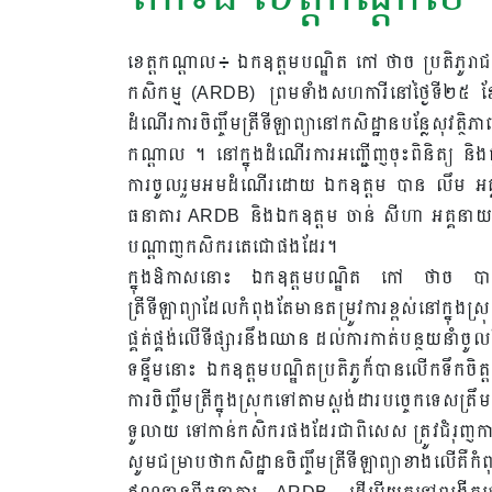
ខេត្តកណ្តាល៖ ឯកឧត្តមបណ្ឌិត កៅ ថាច ប្រតិភូរាជ
កសិកម្ម (ARDB) ព្រមទាំងសហការីនៅថ្ងៃទី២៥ ខែមិ
ដំណើរការចិញ្ចឹមត្រីទីឡាព្យានៅកសិដ្ឋានបន្លែសុវត្ថិភ
កណ្តាល ។ នៅក្នុងដំណើរការអញ្ជើញចុះពិនិត្យ និ
ការចូលរួមអមដំណើរដោយ ឯកឧត្តម បាន លឹម អគ្
ធនាគារ ARDB និងឯកឧត្តម ចាន់ សីហា អគ្គនាយ
បណ្តាញកសិករតេជោផងដែរ។
ក្នុងឱកាសនោះ ឯកឧត្តមបណ្ឌិត កៅ ថាច បានមាន
ត្រីទីឡាព្យាដែលកំពុងតែមានតម្រូវការខ្ពស់នៅក្នុ
ផ្គត់ផ្គង់លើទីផ្សារនឹងឈាន ដល់ការកាត់បន្ថយនាំច
ទន្ទឹមនោះ ឯកឧត្តមបណ្ឌិតប្រតិភូក៏បានលើកទឹកចិត្
ការចិញ្ចឹមត្រីក្នុងស្រុកទៅតាមស្តង់ដារបច្ចេកទេសត្រឹ
ទូលាយ ទៅកាន់កសិករផងដែរជាពិសេស ត្រូវជំរុញការអ
សូមជម្រាបថាកសិដ្ឋានចិញ្ចឹមត្រីទីឡាព្យាខាងលើ