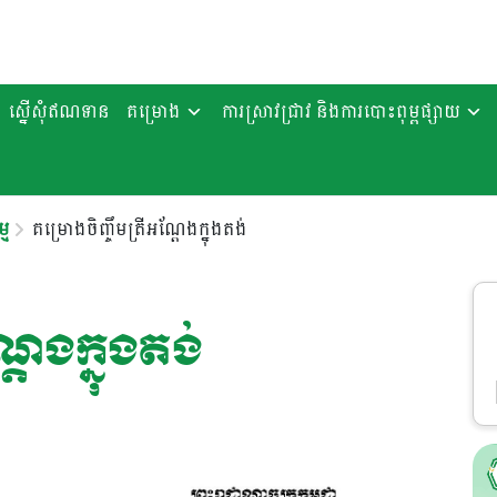
ស្នើសុំឥណទាន
គម្រោង
ការស្រាវជ្រាវ និងការបោះពុម្ពផ្សាយ
្ម
គម្រោងចិញ្ចឹមត្រីអណ្តែងក្នុងតង់
តែងក្នុងតង់