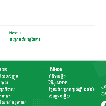
Next
គម្រោងដាំបន្លែឆៃថាវ
ARDB
ព័ត៌មាន
ិតរបស់ក្រុម
ព័ត៌មានថ្មីៗ
ាភិបាល
វិឌីអូ ARDB
អ្ន
ឹក្សាភិបាល
ថ្ងៃឈប់សម្រាកប្រចាំឆ្នាំ ២០២៦
ភ្ជ
ប់គ្រង
សំណួរ-ចម្លើយ
ិតរបស់អគ្គនាយក