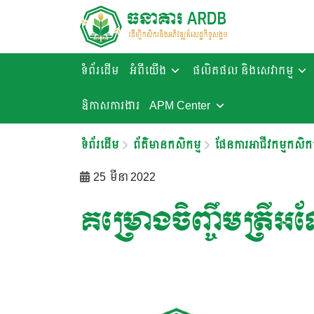
ទំព័រដើម
អំពីយើង
ផលិតផល និងសេវាកម្ម
ឱកាសការងារ​
APM Center
ទំព័រដើម
ព័ត៌មានកសិកម្ម
ផែនការអាជីវកម្មកសិកម
25 មីនា 2022
គម្រោងចិញ្ចឹមត្រីអណ្