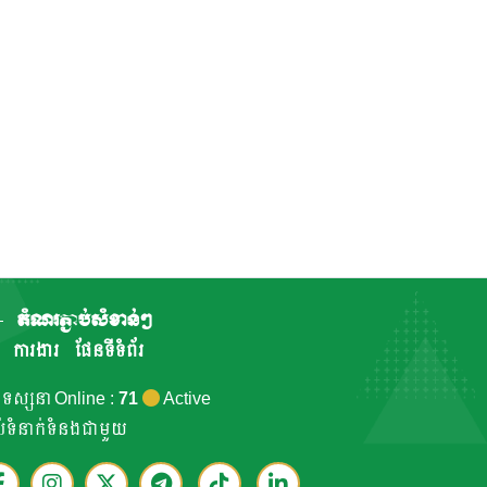
តំណរភ្ជាប់សំខាន់ៗ
ការងារ
ផែនទីទំព័រ
កទស្សនា Online :
71
Active
ាប់ទំនាក់ទំនងជាមួយ