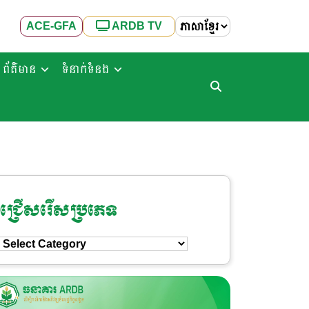
ACE-GFA
ARDB TV
ព័ត៌មាន
ទំនាក់ទំនង
ជ្រើសរើសប្រភេទ
ជ្រើសរើស
ប្រភេទ