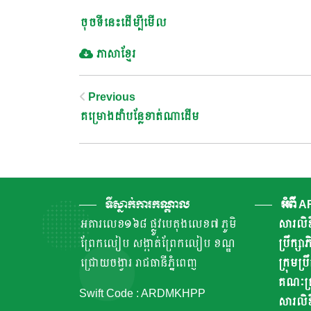
ចុចទីនេះដើម្បីមើល
ភាសាខ្មែរ
Post
Previous
គម្រោងដាំបន្លែខាត់ណាដើម
Navigation
ទីស្នាក់ការកណ្តាល
អំពី 
អគារលេខ១៦៨ ផ្លូវបេតុងលេខ៧ ភូមិ
សារលិខ
ព្រែកលៀប សង្កាត់ព្រែកលៀប ខណ្ឌ
ប្រឹក្ស
ជ្រោយចង្វារ រាជធានីភ្នំពេញ
ក្រុមប្រ
គណៈគ្រ
Swift Code : ARDMKHPP
សារលិខ