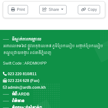
Print
Share
Copy
ទីស្នាក់ការកណ្តាល
អគារលេខ១៦៨ ផ្លូវបេតុងលេខ៧ ភូមិព្រែកលៀប សង្កាត់ព្រែកលៀប
ខណ្ឌជ្រោយចង្វារ រាជធានីភ្នំពេញ
Swift Code : ARDMKHPP
023 220 810/811
023 224 628 (Fax)
admin@ardb.com.kh
អំពី ARDB
ព័ត៌មាន
តំណរភ្ជាប់សំខាន់ៗ