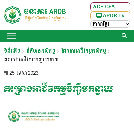
ACE-GFA
ARDB TV
ទំព័រដើម
ព័ត៌មានកសិកម្ម
ផែនការអាជីវកម្មកសិកម្ម
គម្រោងអាជីវកម្មចិញ្ចឹមកន្ធាយ
25 មេសា 2023
គម្រោងអាជីវកម្មចិញ្ចឹមកន្ធាយ