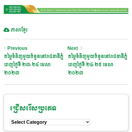
ភាសាខ្មែរ
Post
Previous
Next
តម្លៃទំនិញមួយចំនួននៅរាជធានីភ្នំ
តម្លៃទំនិញមួយចំនួននៅរាជធានីភ្នំ
Navigation
ពេញថ្ងៃទី ២៣-២៤ មេសា
ពេញថ្ងៃទី ២៤-២៥ មេសា
២០២៣
២០២៣
ជ្រើសរើសប្រភេទ
ជ្រើសរើស
ប្រភេទ