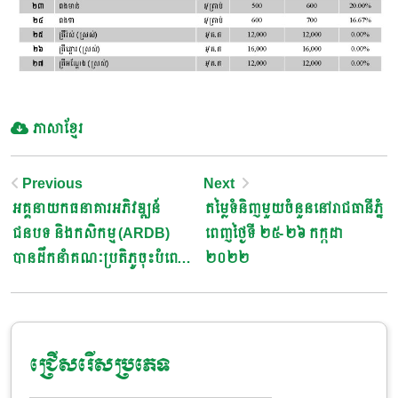
ភាសាខ្មែរ
Post
Previous
Next
អគ្គនាយកធនាគារអភិវឌ្ឍន៍
តម្លៃទំនិញមួយចំនួននៅរាជធានីភ្នំ
Navigation
ជនបទ និងកសិកម្ម (ARDB)
ពេញថ្ងៃទី ២៥​-២៦ កក្កដា
បានដឹកនំាគណៈប្រតិភូចុះបំពេញ
២០២២
ទស្សនៈកិច្ចសិក្សានៅសាខា
ធនាគារ Agribank ក្នុងខេត្ត Hai
Phong នៃប្រទេសវៀតណាម
ជ្រើសរើសប្រភេទ