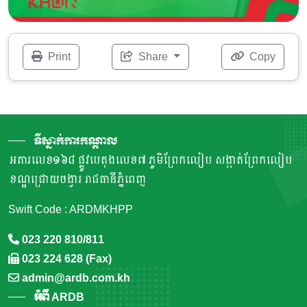
Print
Share
Copy
ទីស្នាក់ការកណ្តាល
អគារលេខ១៦៨ ផ្លូវបេតុងលេខ៧ ភូមិព្រែកលៀប សង្កាត់ព្រែកលៀប
ខណ្ឌជ្រោយចង្វារ រាជធានីភ្នំពេញ
Swift Code : ARDMKHPP
023 220 810/811
023 224 628 (Fax)
admin@ardb.com.kh
អំពី ARDB