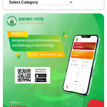
ជ្រើសរើស
ប្រភេទ