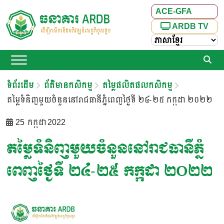
ACE-GFA
ARDB TV
ទំព័រដើម
ព័ត៌មានកសិកម្ម
តម្លៃផលិតផលកសិកម្ម
តម្លៃទំនិញមួយចំនួននៅរាជធានីភ្នំពេញថ្ងៃទី ២៤​-២៥ កក្កដា ២០២២
25 កក្កដា 2022
តម្លៃទំនិញមួយចំនួននៅរាជធានីភ្នំ
ពេញថ្ងៃទី ២៤​-២៥ កក្កដា ២០២២