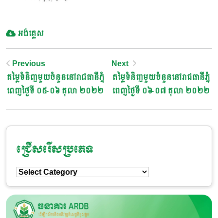
អង់គ្លេស
Post
Previous
Next
តម្លៃទំនិញមួយចំនួននៅរាជធានីភ្នំ
តម្លៃទំនិញមួយចំនួននៅរាជធានីភ្នំ
Navigation
ពេញថ្ងៃទី ០៥-០៦ តុលា ២០២២
ពេញថ្ងៃទី ០៦-០៧ តុលា ២០២២
ជ្រើសរើសប្រភេទ
ជ្រើសរើស
ប្រភេទ