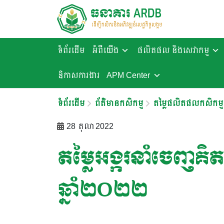
ទំព័រដើម
អំពីយើង
ផលិតផល និងសេវាកម្ម
ឱកាសការងារ​
APM Center
ទំព័រដើម
ព័ត៌មានកសិកម្ម
តម្លៃផលិតផលកសិកម្ម
28 តុលា 2022
តម្លៃអង្ករនាំចេញគិត
ឆ្នាំ២០២២