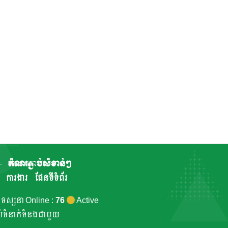
តំណរភ្ជាប់សំខាន់ៗ
ការងារ
ផែនទីទំព័រ
កទស្សនា Online :
76
Active
ាប់ទំនាក់ទំនងជាមួយ