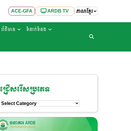
ACE-GFA
ARDB TV
ព័ត៌មាន
ទំនាក់ទំនង
ជ្រើសរើសប្រភេទ
ជ្រើសរើស
ប្រភេទ