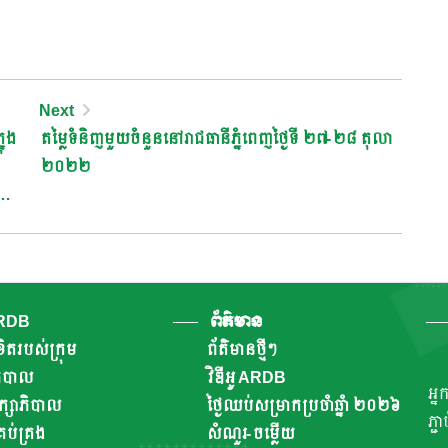
Next
ុង
តម្លៃទំនិញមួយចំនួននៅរាជធានីភ្នំពេញថ្ងៃទី ២៧-២៨ តុលា
២០២២
 និង
 of
 and
ARDB
ព័ត៌មាន
ិតរបស់ក្រុម
ព័ត៌មានថ្មីៗ
ាភិបាល
វិឌីអូ ARDB
អ្ន
ឹក្សាភិបាល
ថ្ងៃឈប់សម្រាកប្រចាំឆ្នាំ ២០២៦
ភ្ជ
ប់គ្រង
សំណួរ-ចម្លើយ