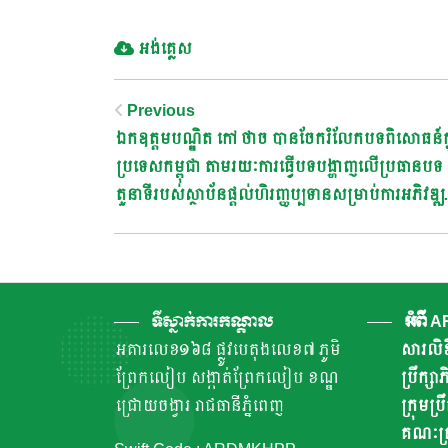
អង់គ្លេស
Post
Previous
ឯកឧត្តមបណ្ឌិត កៅ ថាច បានចែករំលែកបទពិសោធន៍ក្ន
Navigation
ប្រទេសកម្ពុជា តាមរយៈការធ្វើបទបង្ហាញលើប្រធានបទ
តួនាទីរបស់ស្ថាប័នផ្តល់ហិរញ្ញប្បទានសម្រាប់ការអភិវឌ្ឍ
លើការភិវឌ្ឍហេដ្ឋារចនាសម្ព័ន្ធ, បច្ចេកវិទ្យា, និងកសិកម្ម
ធ្វើជាវាគ្មិនក្នុងកិច្ចពិភាក្សា ក្នុងកិច្ចប្រជុំ Association
Development Financing Institutions in Asia
the Pacific (ADFIAP)
ទីស្នាក់ការកណ្តាល
អំពី 
អគារលេខ១៦៨ ផ្លូវបេតុងលេខ៧ ភូមិ
សារលិខ
ព្រែកលៀប សង្កាត់ព្រែកលៀប ខណ្ឌ
ប្រឹក្ស
ជ្រោយចង្វារ រាជធានីភ្នំពេញ
ក្រុមប្រ
គណៈគ្រ