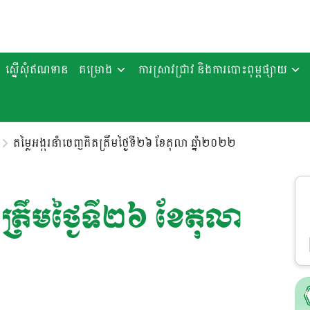
ស្នើសុំឥណទាន
គម្រោង
ការស្រាវជ្រាវ និងការបោះពុម្ពផ្សាយ
តម្លៃអង្ករនាំចេញគិតត្រឹមថ្ងៃទី២៦ ខែតុលា ឆ្នាំ២០២២
ត្រឹមថ្ងៃទី២៦ ខែតុលា