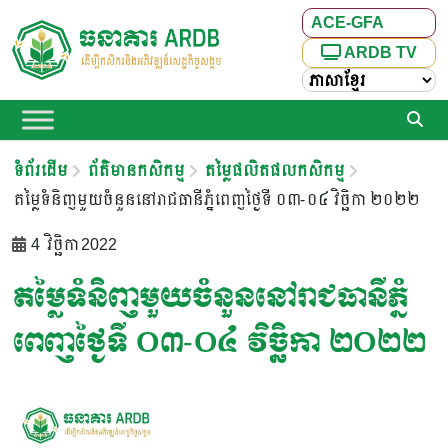
ACE-GFA
ARDB TV
ទំព័រដើម
ព័ត៌មានកសិកម្ម
តម្លៃផលិតផលកសិកម្ម
តម្លៃទំនិញមួយចំនួននៅរាជធានីភ្នំពេញថ្ងៃទី ០៣-០៤ វិច្ឆិកា ២០២២
4 វិច្ឆិកា 2022
តម្លៃទំនិញមួយចំនួននៅរាជធានីភ្នំ
ពេញថ្ងៃទី ០៣-០៤ វិច្ឆិកា ២០២២