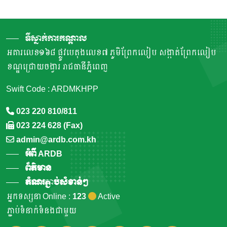
ទីស្នាក់ការកណ្តាល
អគារលេខ១៦៨ ផ្លូវបេតុងលេខ៧ ភូមិព្រែកលៀប សង្កាត់ព្រែកលៀប
ខណ្ឌជ្រោយចង្វារ រាជធានីភ្នំពេញ
Swift Code : ARDMKHPP
023 220 810/811
023 224 628 (Fax)
admin@ardb.com.kh
អំពី ARDB
ព័ត៌មាន
តំណរភ្ជាប់សំខាន់ៗ
អ្នកទស្សនា Online :
123
Active
ភ្ជាប់ទំនាក់ទំនងជាមួយ