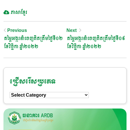
ភាសាខ្មែរ
Post
Previous
Next
តម្លៃអង្ករនាំចេញគិតត្រឹមថ្ងៃទី០២
តម្លៃអង្ករនាំចេញគិតត្រឹមថ្ងៃទី០៩
Navigation
ខែវិច្ឆិកា ឆ្នាំ២០២២
ខែវិច្ឆិកា ឆ្នាំ២០២២
ជ្រើសរើសប្រភេទ
ជ្រើសរើស
ប្រភេទ