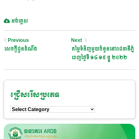
អង់គ្លេស
Post
Previous
Next
សេចក្តីជូនដំណឹង
តម្លៃទំនិញមួយចំនួននៅរាជធានីភ្នំ
Navigation
ពេញថ្ងៃទី ១៤-១៥ ធ្នូ ២០២២
ជ្រើសរើសប្រភេទ
ជ្រើសរើស
ប្រភេទ