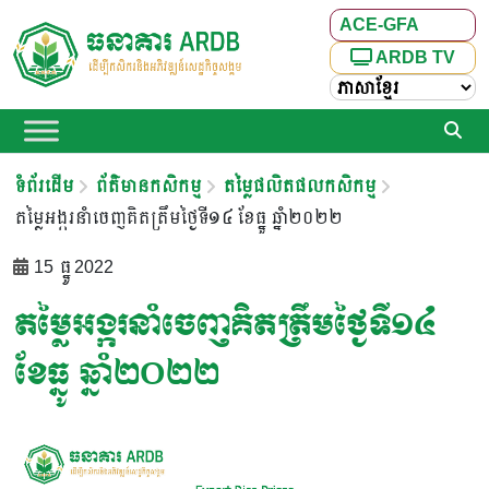
ACE-GFA
ARDB TV
ទំព័រដើម
ព័ត៌មានកសិកម្ម
តម្លៃផលិតផលកសិកម្ម
តម្លៃអង្ករនាំចេញគិតត្រឹមថ្ងៃទី១៤ ខែធ្នូ ឆ្នាំ២០២២
15 ធ្នូ 2022
តម្លៃអង្ករនាំចេញគិតត្រឹមថ្ងៃទី១៤
ខែធ្នូ ឆ្នាំ២០២២