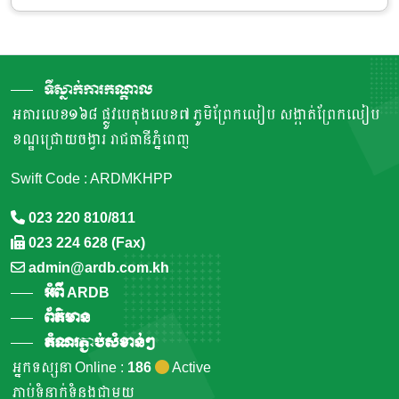
ទីស្នាក់ការកណ្តាល
អគារលេខ១៦៨ ផ្លូវបេតុងលេខ៧ ភូមិព្រែកលៀប សង្កាត់ព្រែកលៀប
ខណ្ឌជ្រោយចង្វារ រាជធានីភ្នំពេញ
Swift Code : ARDMKHPP
023 220 810/811
023 224 628 (Fax)
admin@ardb.com.kh
អំពី ARDB
ព័ត៌មាន
តំណរភ្ជាប់សំខាន់ៗ
អ្នកទស្សនា Online :
186
Active
ភ្ជាប់ទំនាក់ទំនងជាមួយ