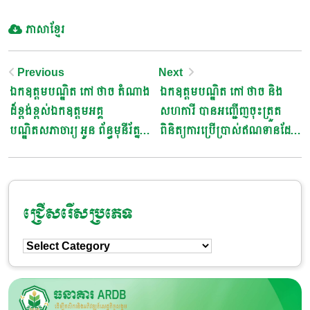
ភាសាខ្មែរ
Post
Previous
Next
ឯកឧត្តមបណ្ឌិត កៅ ថាច តំណាង
ឯកឧត្តមបណ្ឌិត កៅ ថាច និង
Navigation
ដ៏ខ្ពង់ខ្ពស់ឯកឧត្តមអគ្គ
សហការី បានអញ្ជើញចុះត្រួត
បណ្ឌិតសភាចារ្យ អូន ព័ន្ធមុនីរ័ត្ន
ពិនិត្យការប្រើប្រាស់ឥណទានដែល
បានចូលរួមជាអធិបតីក្នុងពិធីបើក
បានផ្តល់ជូនរោងម៉ាស៊ីនចំនួន៣
បវេសនកាលឆ្នាំសិក្សាថ្មី
នៅខេត្តព្រែវែង
២០២២-២០២៣
ជ្រើសរើសប្រភេទ
ជ្រើសរើស
ប្រភេទ