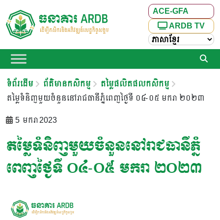
ACE-GFA
ARDB TV
ទំព័រដើម
ព័ត៌មានកសិកម្ម
តម្លៃផលិតផលកសិកម្ម
តម្លៃទំនិញមួយចំនួននៅរាជធានីភ្នំពេញថ្ងៃទី ០៤-០៥ មករា ២០២៣
5 មករា 2023
តម្លៃទំនិញមួយចំនួននៅរាជធានីភ្នំ
ពេញថ្ងៃទី ០៤-០៥ មករា ២០២៣