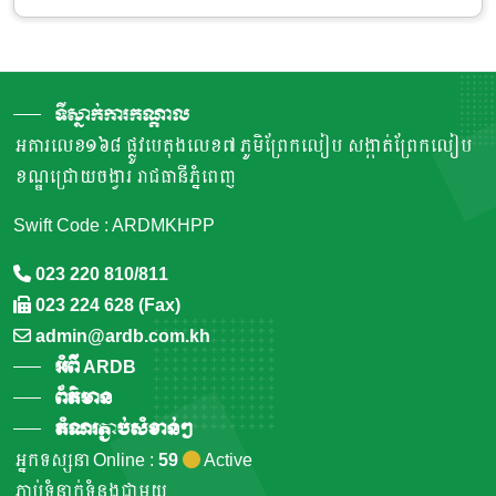
ទីស្នាក់ការកណ្តាល
អគារលេខ១៦៨ ផ្លូវបេតុងលេខ៧ ភូមិព្រែកលៀប សង្កាត់ព្រែកលៀប
ខណ្ឌជ្រោយចង្វារ រាជធានីភ្នំពេញ
Swift Code : ARDMKHPP
023 220 810/811
023 224 628 (Fax)
admin@ardb.com.kh
អំពី ARDB
ព័ត៌មាន
តំណរភ្ជាប់សំខាន់ៗ
អ្នកទស្សនា Online :
59
Active
ភ្ជាប់ទំនាក់ទំនងជាមួយ