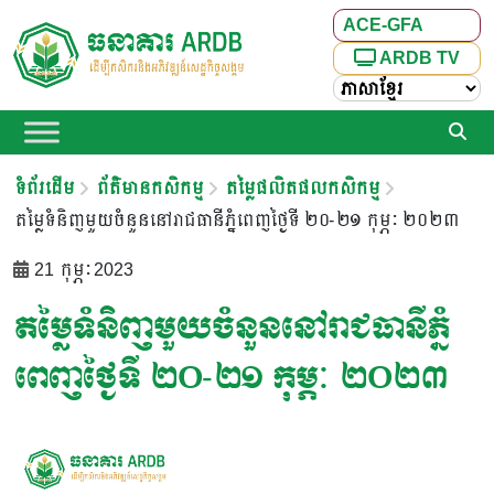
ACE-GFA
ARDB TV
ទំព័រដើម
ព័ត៌មានកសិកម្ម
តម្លៃផលិតផលកសិកម្ម
តម្លៃទំនិញមួយចំនួននៅរាជធានីភ្នំពេញថ្ងៃទី ២០-២១ កុម្ភៈ ២០២៣
21 កុម្ភៈ 2023
តម្លៃទំនិញមួយចំនួននៅរាជធានីភ្នំ
ពេញថ្ងៃទី ២០-២១ កុម្ភៈ ២០២៣