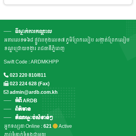
ទីស្នាក់ការកណ្តាល
អគារលេខ១៦៨ ផ្លូវបេតុងលេខ៧ ភូមិព្រែកលៀប សង្កាត់ព្រែកលៀប
ខណ្ឌជ្រោយចង្វារ រាជធានីភ្នំពេញ
Swift Code : ARDMKHPP
023 220 810/811
023 224 628 (Fax)
admin@ardb.com.kh
អំពី ARDB
ព័ត៌មាន
តំណរភ្ជាប់សំខាន់ៗ
អ្នកទស្សនា Online :
621
Active
ភ្ជាប់ទំនាក់ទំនងជាមួយ