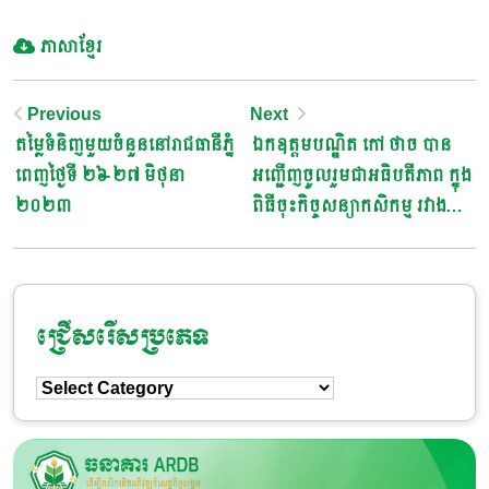
ភាសាខ្មែរ
Post
Previous
Next
តម្លៃទំនិញមួយចំនួននៅរាជធានីភ្នំ
ឯកឧត្តមបណ្ឌិត កៅ ថាច បាន
Navigation
ពេញថ្ងៃទី ២៦-២៧ មិថុនា
អញ្ជើញចូលរួមជាអធិបតីភាព ក្នុង
២០២៣
ពិធីចុះកិច្ចសន្យាកសិកម្ម រវាង
សមាជិក ដែលជារោងម៉ាស៊ីនកិន
ស្រូវ និងសហគមន៍កសិកម្ម
ជ្រើសរើសប្រភេទ
ជ្រើសរើស
ប្រភេទ