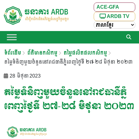
ACE-GFA
ARDB TV
ទំព័រដើម
ព័ត៌មានកសិកម្ម
តម្លៃផលិតផលកសិកម្ម
តម្លៃទំនិញមួយចំនួននៅរាជធានីភ្នំពេញថ្ងៃទី ២៧-២៨ មិថុនា ២០២៣
28 មិថុនា 2023
តម្លៃទំនិញមួយចំនួននៅរាជធានីភ្នំ
ពេញថ្ងៃទី ២៧-២៨ មិថុនា ២០២៣