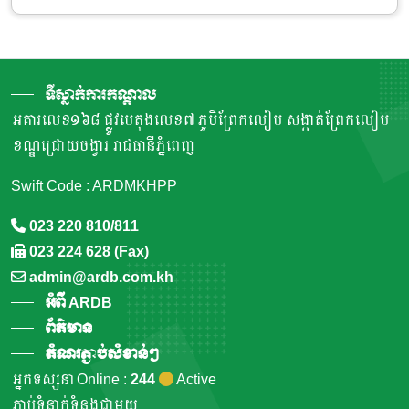
ទីស្នាក់ការកណ្តាល
អគារលេខ១៦៨ ផ្លូវបេតុងលេខ៧ ភូមិព្រែកលៀប សង្កាត់ព្រែកលៀប
ខណ្ឌជ្រោយចង្វារ រាជធានីភ្នំពេញ
Swift Code : ARDMKHPP
023 220 810/811
023 224 628 (Fax)
admin@ardb.com.kh
អំពី ARDB
ព័ត៌មាន
តំណរភ្ជាប់សំខាន់ៗ
អ្នកទស្សនា Online :
244
Active
ភ្ជាប់ទំនាក់ទំនងជាមួយ