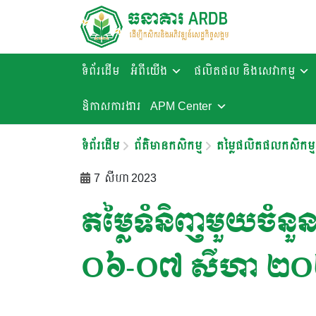
ទំព័រដើម
អំពីយើង
ផលិតផល និងសេវាកម្ម
ឱកាសការងារ​
APM Center
ទំព័រដើម
ព័ត៌មានកសិកម្ម
តម្លៃផលិតផលកសិកម្ម
7 សីហា 2023
តម្លៃទំនិញមួយចំនួនន
០៦-០៧ សីហា ២