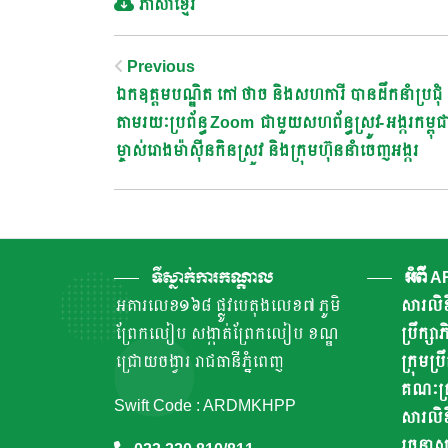
ភាសាខ្មែរ
Post
Previous
ឯកឧត្តមបណ្ឌិត កៅ ថាច និងសហការី បានដឹកនាំប្រជុំ
Navigation
តាមរយៈប្រព័ន្ធ Zoom ជាមួយសហព័ន្ធស្រូវ-អង្ករកម្ពុជ
ម្ចាស់រោងម៉ាស៊ីនកិនស្រូវ​ និងក្រុមហ៊ុននាំចេញអង្ករ
ទីស្នាក់ការកណ្តាល
អំពី 
អគារលេខ១៦៨ ផ្លូវបេតុងលេខ៧ ភូមិ
សារលិខ
ព្រែកលៀប សង្កាត់ព្រែកលៀប ខណ្ឌ
ប្រឹក្ស
ជ្រោយចង្វារ រាជធានីភ្នំពេញ
ក្រុមប្រ
គណៈគ្រ
Swift Code : ARDMKHPP
សារលិខ
រចនាសម្ព