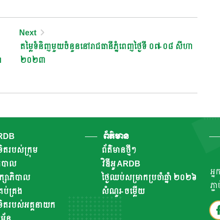
Next
តម្លៃទំនិញមួយចំនួននៅរាជធានីភ្នំពេញថ្ងៃទី ០៧-០៨ សីហា
ា
២០២៣
ARDB
ព័ត៌មាន
ិតរបស់ក្រុម
ព័ត៌មានថ្មីៗ
ាភិបាល
វិឌីអូ ARDB
អ្ន
ឹក្សាភិបាល
ថ្ងៃឈប់សម្រាកប្រចាំឆ្នាំ ២០២៦
ភ្ជ
ប់គ្រង
សំណួរ-ចម្លើយ
ិតរបស់អគ្គនាយក
័ន្ធ