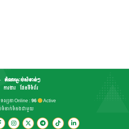
តំណរភ្ជាប់សំខាន់ៗ
ការងារ
ផែនទីទំព័រ
កទស្សនា Online :
96
Active
ាប់ទំនាក់ទំនងជាមួយ