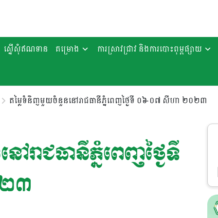
ស្នើសុំឥណទាន
គម្រោង
ការស្រាវជ្រាវ និងការបោះពុម្ពផ្សាយ
តម្លៃទំនិញមួយចំនួននៅរាជធានីភ្នំពេញថ្ងៃទី ០៦-០៧ សីហា ២០២៣
ៅរាជធានីភ្នំពេញថ្ងៃទី
០២៣