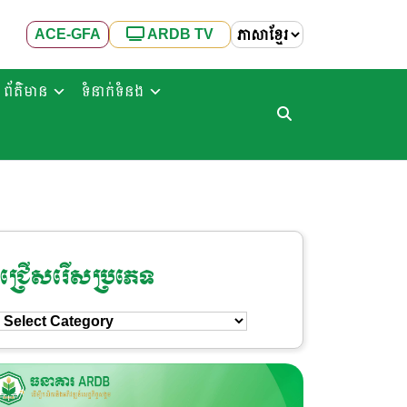
ACE-GFA
ARDB TV
ព័ត៌មាន
ទំនាក់ទំនង
ជ្រើសរើសប្រភេទ
ជ្រើសរើស
ប្រភេទ