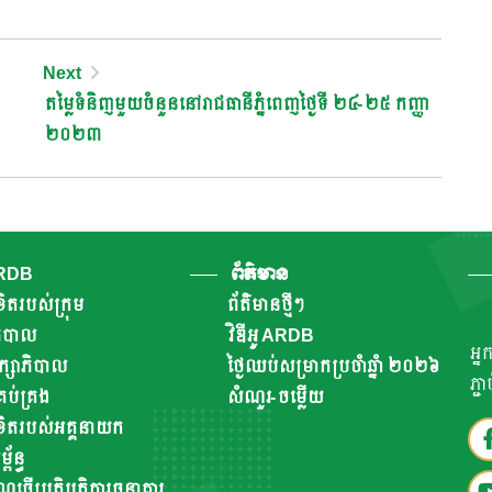
Next
តម្លៃទំនិញមួយចំនួននៅរាជធានីភ្នំពេញថ្ងៃទី ២៤-២៥ កញ្ញា
២០២៣
ARDB
ព័ត៌មាន
ិតរបស់ក្រុម
ព័ត៌មានថ្មីៗ
ាភិបាល
វិឌីអូ ARDB
អ្ន
ឹក្សាភិបាល
ថ្ងៃឈប់សម្រាកប្រចាំឆ្នាំ ២០២៦
ភ្ជ
ប់គ្រង
សំណួរ-ចម្លើយ
ិតរបស់អគ្គនាយក
័ន្ធ
ណ្ណធ្វើប្រតិបត្តិការធនាគារ