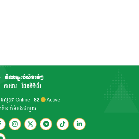
តំណរភ្ជាប់សំខាន់ៗ
ការងារ
ផែនទីទំព័រ
កទស្សនា Online :
82
Active
ាប់ទំនាក់ទំនងជាមួយ