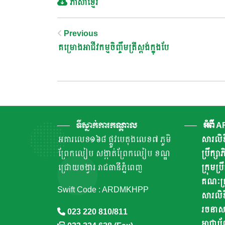
ភាសាខ្មែរ
Post
Previous
គម្រោងអាជីវកម្មចិញ្ចឹមត្រីស្ពង់ក្នុងបែ
Navigation
ទីស្នាក់ការកណ្តាល
អំពី 
អគារលេខ១៦៨ ផ្លូវបេតុងលេខ៧ ភូមិ
សារលិខ
ព្រែកលៀប សង្កាត់ព្រែកលៀប ខណ្ឌ
ប្រឹក្ស
ជ្រោយចង្វារ រាជធានីភ្នំពេញ
ក្រុមប្រ
គណៈគ្រ
Swift Code : ARDMKHPP
សារលិខ
រចនាសម្ព
023 220 810/811
អាជ្ញាប័