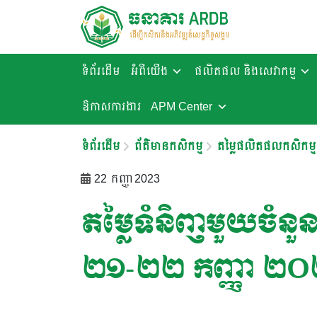
ទំព័រដើម
អំពីយើង
ផលិតផល និងសេវាកម្ម
ឱកាសការងារ​
APM Center
ទំព័រដើម
ព័ត៌មានកសិកម្ម
តម្លៃផលិតផលកសិកម្ម
22 កញ្ញា 2023
តម្លៃទំនិញមួយចំនួនន
២១-២២ កញ្ញា ២