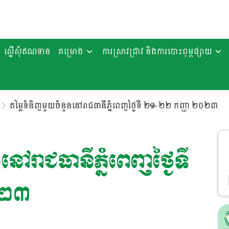
ស្នើសុំឥណទាន
គម្រោង
ការស្រាវជ្រាវ និងការបោះពុម្ពផ្សាយ
តម្លៃទំនិញមួយចំនួននៅរាជធានីភ្នំពេញថ្ងៃទី ២១-២២ កញ្ញា ២០២៣
ៅរាជធានីភ្នំពេញថ្ងៃទី
០២៣