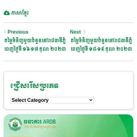
ភាសាខ្មែរ
Post
Previous
Next
តម្លៃទំនិញមួយចំនួននៅរាជធានីភ្នំ
តម្លៃទំនិញមួយចំនួននៅរាជធានីភ្នំ
Navigation
ពេញថ្ងៃទី ១៦-១៧ តុលា ២០២៣
ពេញថ្ងៃទី ១៨-១៩ តុលា ២០២៣
ជ្រើសរើសប្រភេទ
ជ្រើសរើស
ប្រភេទ