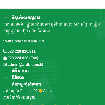
ទីស្នាក់ការកណ្តាល
អគារលេខ១៦៨ ផ្លូវបេតុងលេខ៧ ភូមិព្រែកលៀប សង្កាត់ព្រែកលៀប
ខណ្ឌជ្រោយចង្វារ រាជធានីភ្នំពេញ
Swift Code : ARDMKHPP
023 220 810/811
023 224 628 (Fax)
admin@ardb.com.kh
អំពី ARDB
ព័ត៌មាន
តំណរភ្ជាប់សំខាន់ៗ
អ្នកទស្សនា Online :
92
Active
ភ្ជាប់ទំនាក់ទំនងជាមួយ