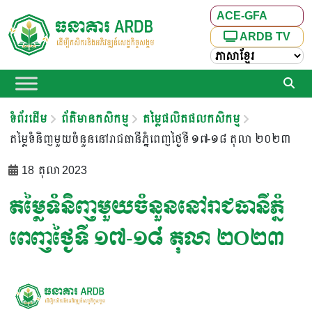
ACE-GFA
ARDB TV
ទំព័រដើម
ព័ត៌មានកសិកម្ម
តម្លៃផលិតផលកសិកម្ម
តម្លៃទំនិញមួយចំនួននៅរាជធានីភ្នំពេញថ្ងៃទី ១៧-១៨ តុលា ២០២៣
18 តុលា 2023
តម្លៃទំនិញមួយចំនួននៅរាជធានីភ្នំ
ពេញថ្ងៃទី ១៧-១៨ តុលា ២០២៣