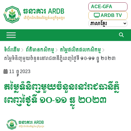
ACE-GFA
ARDB TV
ទំព័រដើម
ព័ត៌មានកសិកម្ម
តម្លៃផលិតផលកសិកម្ម
តម្លៃទំនិញមួយចំនួននៅរាជធានីភ្នំពេញថ្ងៃទី ១០-១១ ធ្នូ ២០២៣
11 ធ្នូ 2023
តម្លៃទំនិញមួយចំនួននៅរាជធានីភ្នំ
ពេញថ្ងៃទី ១០-១១ ធ្នូ ២០២៣