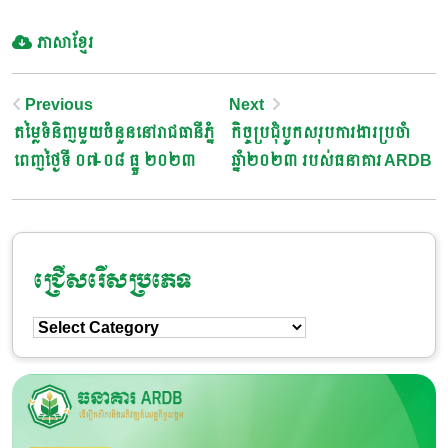
ភាសាខ្មែរ
Post
Previous
Next
តម្លៃទំនិញមួយចំនួននៅរាជធានីភ្នំ
កិច្ចប្រជុំបូកសរុបការងារប្រចាំ
Navigation
ពេញថ្ងៃទី ០៧-០៨ ធ្នូ ២០២៣
ឆ្នាំ២០២៣ របស់ធនាគារ ARDB
ជ្រើសរើសប្រភេទ
ជ្រើសរើស
ប្រភេទ