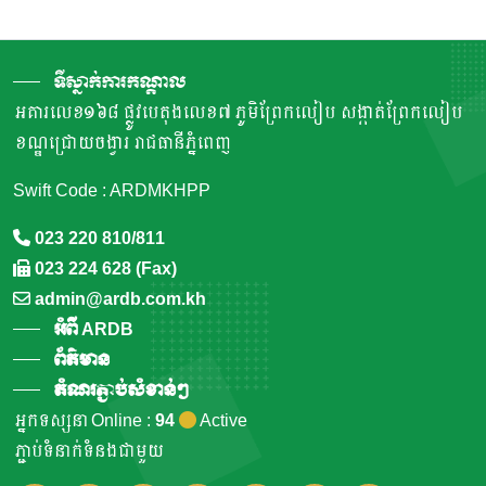
ទីស្នាក់ការកណ្តាល
អគារលេខ១៦៨ ផ្លូវបេតុងលេខ៧ ភូមិព្រែកលៀប សង្កាត់ព្រែកលៀប
ខណ្ឌជ្រោយចង្វារ រាជធានីភ្នំពេញ
Swift Code : ARDMKHPP
023 220 810/811
023 224 628 (Fax)
admin@ardb.com.kh
អំពី ARDB
ព័ត៌មាន
តំណរភ្ជាប់សំខាន់ៗ
អ្នកទស្សនា Online :
94
Active
ភ្ជាប់ទំនាក់ទំនងជាមួយ