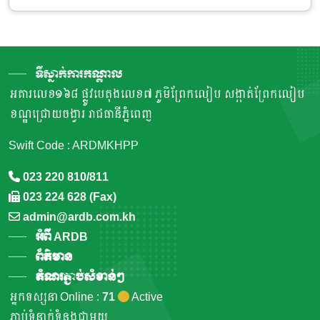
ទីស្នាក់ការកណ្តាល
អគារលេខ១៦៨ ផ្លូវបេតុងលេខ៧ ភូមិព្រែកលៀប សង្កាត់ព្រែកលៀប
ខណ្ឌជ្រោយចង្វារ រាជធានីភ្នំពេញ
Swift Code : ARDMKHPP
023 220 810/811
023 224 628 (Fax)
admin@ardb.com.kh
អំពី ARDB
ព័ត៌មាន
តំណរភ្ជាប់សំខាន់ៗ
អ្នកទស្សនា Online :
71
Active
ភ្ជាប់ទំនាក់ទំនងជាមួយ