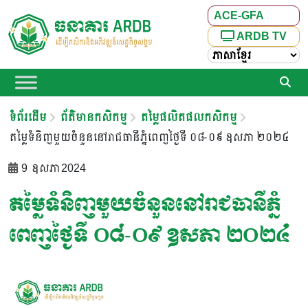
ACE-GFA
ARDB TV
ទំព័រដើម
ព័ត៌មានកសិកម្ម
តម្លៃផលិតផលកសិកម្ម
តម្លៃទំនិញមួយចំនួននៅរាជធានីភ្នំពេញថ្ងៃទី ០៨-០៩ ឧសភា ២០២៤
9 ឧសភា 2024
តម្លៃទំនិញមួយចំនួននៅរាជធានីភ្នំ
ពេញថ្ងៃទី ០៨-០៩ ឧសភា ២០២៤