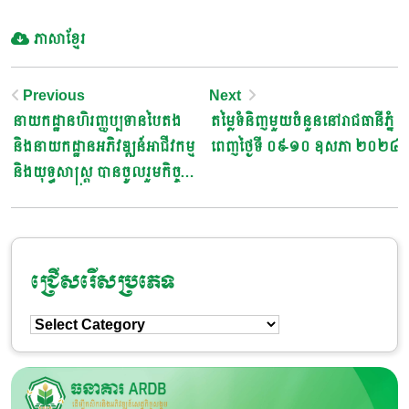
ភាសាខ្មែរ
Post
Previous
Next
នាយកដ្ឋានហិរញ្ញប្បទានបៃតង
តម្លៃទំនិញមួយចំនួននៅរាជធានីភ្នំ
Navigation
និងនាយកដ្ឋានអភិវឌ្ឍន៍អាជីវកម្ម
ពេញថ្ងៃទី ០៩-១០ ឧសភា ២០២៤
និងយុទ្ធសាស្រ្ត បានចូលរួមកិច្ច
ប្រជុំពិភាក្សា ជាមួយ Mekong
Strategic Capital
ជ្រើសរើសប្រភេទ
ជ្រើសរើស
ប្រភេទ