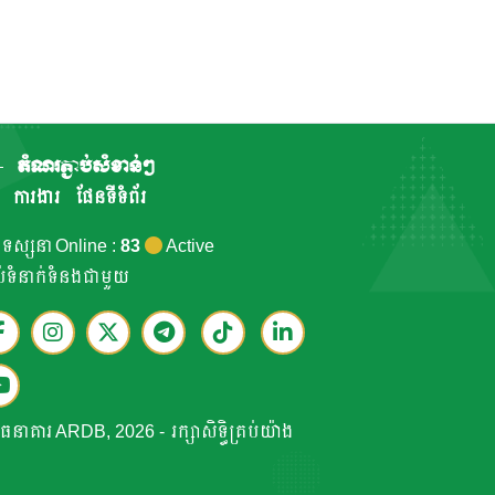
តំណរភ្ជាប់សំខាន់ៗ
ការងារ
ផែនទីទំព័រ
កទស្សនា Online :
83
Active
ាប់ទំនាក់ទំនងជាមួយ
ធនាគារ ARDB, 2026 - រក្សាសិទ្ធិគ្រប់យ៉ាង