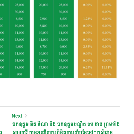
Next
ឯកឧត្តម ឌិត ទីណា និង ឯកឧត្តមបណ្ឌិត កៅ ថាច ព្រមទាំង
ង
សហការី បានអញ្ជើញចុះពិនិត្យការដាំបន្លែនៅ “កសិដ្ឋាន