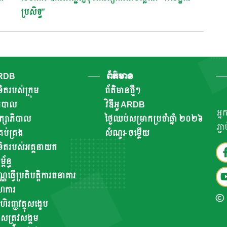
ប្រសិទ្ធ”
ARDB
ព័ត៌មាន
ិតរបស់ក្រុម
ព័ត៌មានថ្មីៗ
ាភិបាល
វិឌីអូ ARDB
អ្ន
ឹក្សាភិបាល
ថ្ងៃឈប់សម្រាកប្រចាំឆ្នាំ ២០២៦
ភ្ជ
ប់គ្រង
សំណួរ-ចម្លើយ
ិតរបស់អគ្គនាយក
័ន្ធ
ណ្ណធ្វើប្រតិបត្តិការធនាគារ
ហការ
ហិរញ្ញវត្ថុសង្ខេប
សត្រូវសង្គម