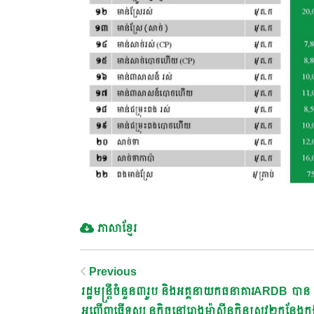
ភាសាខ្មែរ
Post
Previous
រដ្ឋមន្ត្រីចំនួន៣រូប និងអគ្គនាយកធនាគារARDB បាន
អញ្ជើញធ្វើទស្ស នកិច្ចនៅរោងម៉ាស៊ីនកិនស្រូវ២កន្លែងក្នុ