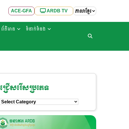
ACE-GFA
ARDB TV
ព័ត៌មាន
ទំនាក់ទំនង
ជ្រើសរើសប្រភេទ
ជ្រើសរើស
ប្រភេទ