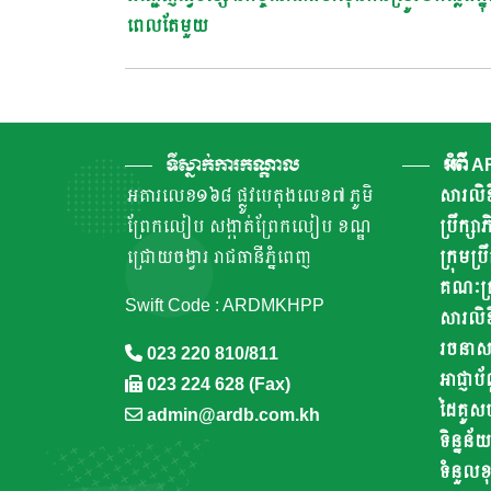
Navigation
ពេលតែមួយ
ទីស្នាក់ការកណ្តាល
អំពី 
អគារលេខ១៦៨ ផ្លូវបេតុងលេខ៧ ភូមិ
សារលិខ
ព្រែកលៀប សង្កាត់ព្រែកលៀប ខណ្ឌ
ប្រឹក្ស
ជ្រោយចង្វារ រាជធានីភ្នំពេញ
ក្រុមប្រ
គណៈគ្រ
Swift Code : ARDMKHPP
សារលិខ
រចនាសម្ព
023 220 810/811
អាជ្ញាប័
023 224 628 (Fax)
ដៃគូស
admin@ardb.com.kh
ទិន្នន័យ
ទំនួលខុ