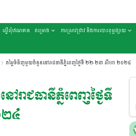
ស្នើសុំឥណទាន
គម្រោង
ការស្រាវជ្រាវ និងការបោះពុម្ពផ្សាយ
តម្លៃទំនិញមួយចំនួននៅរាជធានីភ្នំពេញថ្ងៃទី ២២-២៣ សីហា ២០២៤
ៅរាជធានីភ្នំពេញថ្ងៃទី
០២៤