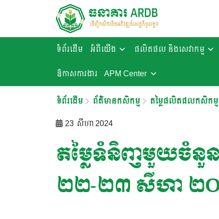
ទំព័រដើម
អំពីយើង
ផលិតផល និងសេវាកម្ម
ឱកាសការងារ​
APM Center
ទំព័រដើម
ព័ត៌មានកសិកម្ម
តម្លៃផលិតផលកសិកម្ម
23 សីហា 2024
តម្លៃទំនិញមួយចំនួនន
២២-២៣ សីហា ២